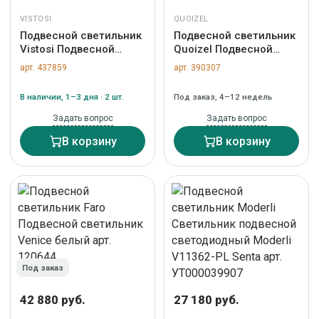
VISTOSI
QUOIZEL
Подвесной светильник
Подвесной светильник
Vistosi Подвесной
Quoizel Подвесной
светильник Plisse SP G
светильник Quoizel,
арт. 437859
арт. 390307
Amber арт. PLISSE' SP G
Арт. QZ-TRILOGY-MP
AD/PS BR2
арт. QZ-TRILOGY-MP
В наличии, 1–3 дня · 2 шт.
Под заказ, 4–12 недель
Задать вопрос
Задать вопрос
В корзину
В корзину
Под заказ
42 880 руб.
27 180 руб.