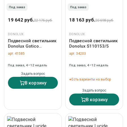
Под заказ
Под заказ
19 642 руб.
18 163 руб.
22 176 руб.
20 698 руб.
DONOLUX
DONOLUX
Подвесной светильник
Подвесной светильник
Donolux Gotico
Donolux S110153/5
S110003/3
арт. 41585
арт. 34203
Под заказ, 4–12 недель
Под заказ, 4–12 недель
Задать вопрос
Есть варианты на выбор
В корзину
Задать вопрос
В корзину