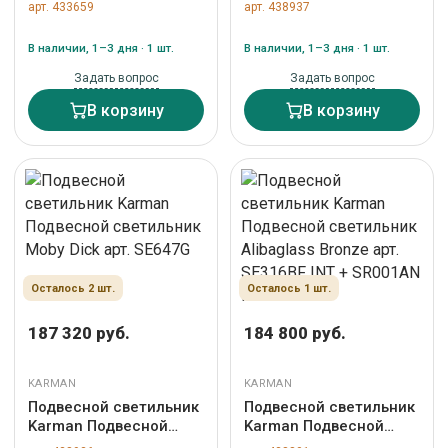
светильник Via Rizzo 7
светильник Alibaglass
арт. 433659
арт. 438937
арт. SE695GB
Transparent арт.
SE316BT INT + SR001AB
В наличии, 1–3 дня · 1 шт.
В наличии, 1–3 дня · 1 шт.
INT
Задать вопрос
Задать вопрос
В корзину
В корзину
Осталось 2 шт.
Осталось 1 шт.
187 320 руб.
184 800 руб.
KARMAN
KARMAN
Подвесной светильник
Подвесной светильник
Karman Подвесной
Karman Подвесной
светильник Moby Dick
светильник Alibaglass