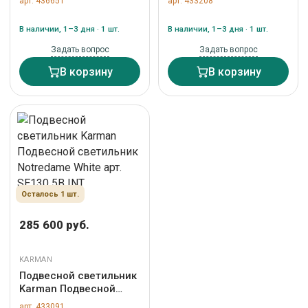
арт. 436651
арт. 433208
арт. SE293 GN INT
Bronze арт. SE316CF
INT + SR001AN INT
В наличии, 1–3 дня · 1 шт.
В наличии, 1–3 дня · 1 шт.
Задать вопрос
Задать вопрос
В корзину
В корзину
Осталось 1 шт.
285 600 руб.
KARMAN
Подвесной светильник
Karman Подвесной
светильник Notredame
арт. 433091