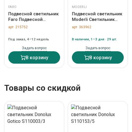
FARO
MODERLI
Подвесной светильник
Подвесной светильник
Faro Подвесной
Moderli Светильник
светильник Venice
подвесной
арт. 215752
арт. 363962
белый арт. 120644
светодиодный Moderli
V11362-PL Senta арт.
Под заказ, 4–12 недель
В наличии, 1–3 дня · 29 шт.
УТ000039907
Задать вопрос
Задать вопрос
В корзину
В корзину
Товары со скидкой