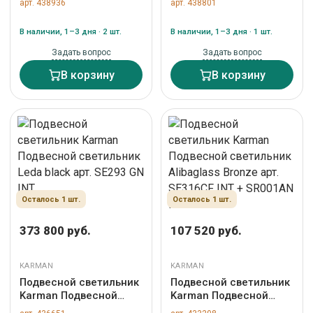
арт. 438936
арт. 438801
арт. SE647G
Bronze арт. SE316BF
INT + SR001AN INT
В наличии, 1–3 дня · 2 шт.
В наличии, 1–3 дня · 1 шт.
Задать вопрос
Задать вопрос
В корзину
В корзину
Осталось 1 шт.
Осталось 1 шт.
373 800 руб.
107 520 руб.
KARMAN
KARMAN
Подвесной светильник
Подвесной светильник
Karman Подвесной
Karman Подвесной
светильник Leda black
светильник Alibaglass