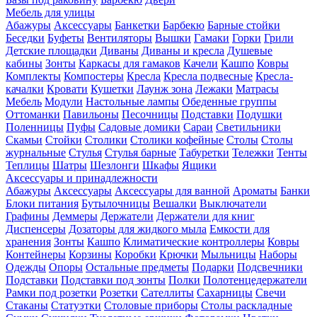
Мебель для улицы
Абажуры
Аксессуары
Банкетки
Барбекю
Барные стойки
Беседки
Буфеты
Вентиляторы
Вышки
Гамаки
Горки
Грили
Детские площадки
Диваны
Диваны и кресла
Душевые
кабины
Зонты
Каркасы для гамаков
Качели
Кашпо
Ковры
Комплекты
Компостеры
Кресла
Кресла подвесные
Кресла-
качалки
Кровати
Кушетки
Лаунж зона
Лежаки
Матрасы
Мебель
Модули
Настольные лампы
Обеденные группы
Оттоманки
Павильоны
Песочницы
Подставки
Подушки
Поленницы
Пуфы
Садовые домики
Сараи
Светильники
Скамьи
Стойки
Столики
Столики кофейные
Столы
Столы
журнальные
Стулья
Стулья барные
Табуретки
Тележки
Тенты
Теплицы
Шатры
Шезлонги
Шкафы
Ящики
Аксессуары и принадлежности
Абажуры
Аксессуары
Аксессуары для ванной
Ароматы
Банки
Блоки питания
Бутылочницы
Вешалки
Выключатели
Графины
Деммеры
Держатели
Держатели для книг
Диспенсеры
Дозаторы для жидкого мыла
Емкости для
хранения
Зонты
Кашпо
Климатические контроллеры
Ковры
Контейнеры
Корзины
Коробки
Крючки
Мыльницы
Наборы
Одежды
Опоры
Остальные предметы
Подарки
Подсвечники
Подставки
Подставки под зонты
Полки
Полотенцедержатели
Рамки под розетки
Розетки
Сателлиты
Сахарницы
Свечи
Стаканы
Статуэтки
Столовые приборы
Столы раскладные