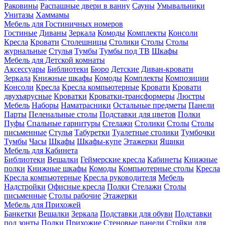
Раковины
Распашные двери в ванну
Сауны
Умывальники
Унитазы
Хаммамы
Мебель для Гостиничных номеров
Гостиные
Диваны
Зеркала
Комоды
Комплекты
Консоли
Кресла
Кровати
Столешницы
Столики
Столы
Столы
журнальные
Стулья
Тумбы
Тумбы под ТВ
Шкафы
Мебель для Детской комнаты
Аксессуары
Библиотеки
Бюро
Детские
Диван-кровати
Зеркала
Книжные шкафы
Комоды
Комплекты
Композиции
Консоли
Кресла
Кресла компьютерные
Кровати
Кровати
двухъярусные
Кроватки
Кроватки-трансформеры
Люстры
Мебель
Наборы
Наматрасники
Остальные предметы
Панели
Парты
Пеленальные столы
Подставки для цветов
Полки
Пуфы
Спальные гарнитуры
Стелажи
Столики
Столы
Столы
письменные
Стулья
Табуретки
Туалетные столики
Тумбочки
Тумбы
Часы
Шкафы
Шкафы-купе
Этажерки
Ящики
Мебель для Кабинета
Библиотеки
Вешалки
Геймерские кресла
Кабинеты
Книжные
полки
Книжные шкафы
Комоды
Компьютерные столы
Кресла
Кресла компьютерные
Кресла руководителя
Мебель
Надстройки
Офисные кресла
Полки
Стелажи
Столы
письменные
Столы рабочие
Этажерки
Мебель для Прихожей
Банкетки
Вешалки
Зеркала
Подставки для обуви
Подставки
под зонты
Полки
Прихожие
Стеновые панели
Стойки для