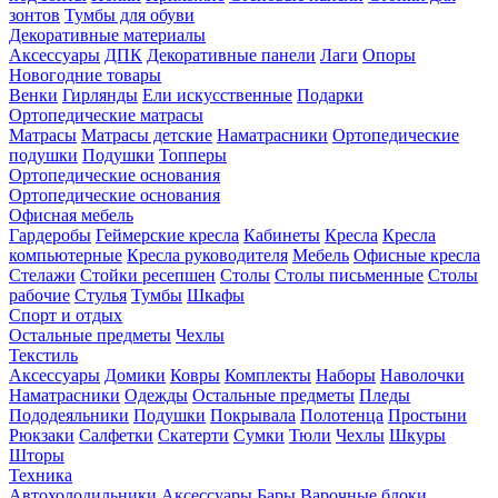
зонтов
Тумбы для обуви
Декоративные материалы
Аксессуары
ДПК
Декоративные панели
Лаги
Опоры
Новогодние товары
Венки
Гирлянды
Ели искусственные
Подарки
Ортопедические матрасы
Матрасы
Матрасы детские
Наматрасники
Ортопедические
подушки
Подушки
Топперы
Ортопедические основания
Ортопедические основания
Офисная мебель
Гардеробы
Геймерские кресла
Кабинеты
Кресла
Кресла
компьютерные
Кресла руководителя
Мебель
Офисные кресла
Стелажи
Стойки ресепшен
Столы
Столы письменные
Столы
рабочие
Стулья
Тумбы
Шкафы
Спорт и отдых
Остальные предметы
Чехлы
Текстиль
Аксессуары
Домики
Ковры
Комплекты
Наборы
Наволочки
Наматрасники
Одежды
Остальные предметы
Пледы
Пододеяльники
Подушки
Покрывала
Полотенца
Простыни
Рюкзаки
Салфетки
Скатерти
Сумки
Тюли
Чехлы
Шкуры
Шторы
Техника
Автохолодильники
Аксессуары
Бары
Варочные блоки