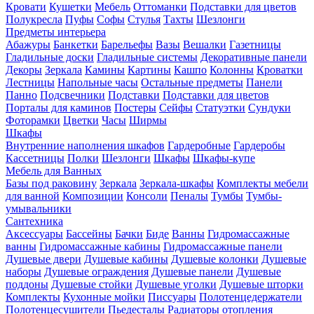
Кровати
Кушетки
Мебель
Оттоманки
Подставки для цветов
Полукресла
Пуфы
Софы
Стулья
Тахты
Шезлонги
Предметы интерьера
Абажуры
Банкетки
Барельефы
Вазы
Вешалки
Газетницы
Гладильные доски
Гладильные системы
Декоративные панели
Декоры
Зеркала
Камины
Картины
Кашпо
Колонны
Кроватки
Лестницы
Напольные часы
Остальные предметы
Панели
Панно
Подсвечники
Подставки
Подставки для цветов
Порталы для каминов
Постеры
Сейфы
Статуэтки
Сундуки
Фоторамки
Цветки
Часы
Ширмы
Шкафы
Внутренние наполнения шкафов
Гардеробные
Гардеробы
Кассетницы
Полки
Шезлонги
Шкафы
Шкафы-купе
Мебель для Ванных
Базы под раковину
Зеркала
Зеркала-шкафы
Комплекты мебели
для ванной
Композиции
Консоли
Пеналы
Тумбы
Тумбы-
умывальники
Сантехника
Аксессуары
Бассейны
Бачки
Биде
Ванны
Гидромассажные
ванны
Гидромассажные кабины
Гидромассажные панели
Душевые двери
Душевые кабины
Душевые колонки
Душевые
наборы
Душевые ограждения
Душевые панели
Душевые
поддоны
Душевые стойки
Душевые уголки
Душевые шторки
Комплекты
Кухонные мойки
Писсуары
Полотенцедержатели
Полотенцесушители
Пьедесталы
Радиаторы отопления