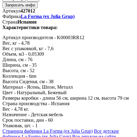
Запросить инфо
Артикул
427012
Фабрика
La Forma (ех Julia Grup)
Страна
Испания
Характеристики товара:
Артикул производителя - K00003RR12
Вес, кг - 4,78
Вес с упаковкой, кг - 7,6
Объем, м3 - 0,05309
Длина, см - 76
Ширина, см - 35
Высота, см - 52
Коллекция - tinn
Высота Сиденья, см - 38
Материал - Ясень, Шпон, Металл
Цвет - Натуральный, Бежевый
Размеры коробки - длина 56 см, ширина 12 см, высота 79 см
Страна производства - Испания
Вес - 4,78 кг.
Назначение - Детская мебель
Срок поставки, дни - 60
Упаковак, шт. - 1
Страница фабрики La Forma (ех Julia Grup)
Все детские
фабрики La Forma (ех Julia Grup)
Все детские на сайте