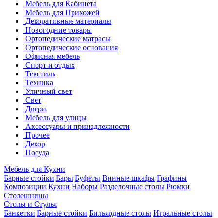
Мебель для Кабинета
Мебель для Прихожей
Декоративные материалы
Новогодние товары
Ортопедические матрасы
Ортопедические основания
Офисная мебель
Спорт и отдых
Текстиль
Техника
Уличный свет
Свет
Двери
Мебель для улицы
Аксессуары и принадлежности
Прочее
Декор
Посуда
Мебель для Кухни
Барные стойки
Бары
Буфеты
Винные шкафы
Графины
Композиции
Кухни
Наборы
Разделочные столы
Рюмки
Столешницы
Столы и Стулья
Банкетки
Барные стойки
Бильярдные столы
Игральные столы