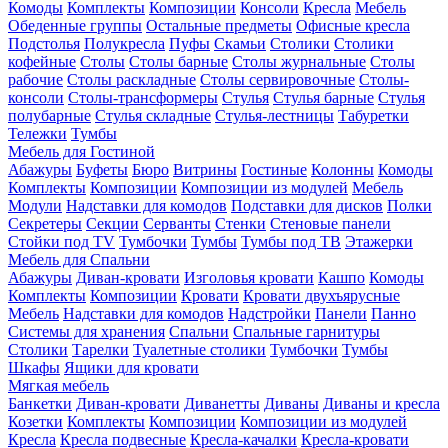
Комоды
Комплекты
Композиции
Консоли
Кресла
Мебель
Обеденные группы
Остальные предметы
Офисные кресла
Подстолья
Полукресла
Пуфы
Скамьи
Столики
Столики
кофейные
Столы
Столы барные
Столы журнальные
Столы
рабочие
Столы раскладные
Столы сервировочные
Столы-
консоли
Столы-трансформеры
Стулья
Стулья барные
Стулья
полубарные
Стулья складные
Стулья-лестницы
Табуретки
Тележки
Тумбы
Мебель для Гостиной
Абажуры
Буфеты
Бюро
Витрины
Гостиные
Колонны
Комоды
Комплекты
Композиции
Композиции из модулей
Мебель
Модули
Надставки для комодов
Подставки для дисков
Полки
Секретеры
Секции
Серванты
Стенки
Стеновые панели
Стойки под TV
Тумбочки
Тумбы
Тумбы под ТВ
Этажерки
Мебель для Спальни
Абажуры
Диван-кровати
Изголовья кровати
Кашпо
Комоды
Комплекты
Композиции
Кровати
Кровати двухъярусные
Мебель
Надставки для комодов
Надстройки
Панели
Панно
Системы для хранения
Спальни
Спальные гарнитуры
Столики
Тарелки
Туалетные столики
Тумбочки
Тумбы
Шкафы
Ящики для кровати
Мягкая мебель
Банкетки
Диван-кровати
Диванетты
Диваны
Диваны и кресла
Козетки
Комплекты
Композиции
Композиции из модулей
Кресла
Кресла подвесные
Кресла-качалки
Кресла-кровати