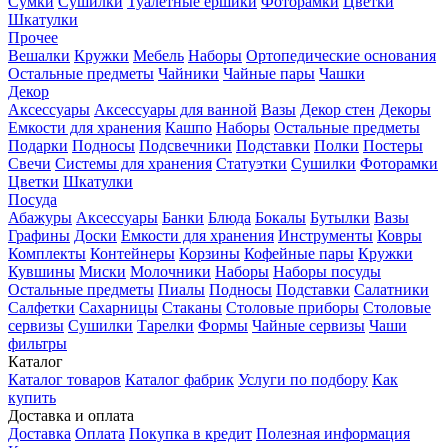
Сумки
Сушилки
Туалетные ершики
Фоторамки
Цветки
Шкатулки
Прочее
Вешалки
Кружки
Мебель
Наборы
Ортопедические основания
Остальные предметы
Чайники
Чайные пары
Чашки
Декор
Аксессуары
Аксессуары для ванной
Вазы
Декор стен
Декоры
Емкости для хранения
Кашпо
Наборы
Остальные предметы
Подарки
Подносы
Подсвечники
Подставки
Полки
Постеры
Свечи
Системы для хранения
Статуэтки
Сушилки
Фоторамки
Цветки
Шкатулки
Посуда
Абажуры
Аксессуары
Банки
Блюда
Бокалы
Бутылки
Вазы
Графины
Доски
Емкости для хранения
Инструменты
Ковры
Комплекты
Контейнеры
Корзины
Кофейные пары
Кружки
Кувшины
Миски
Молочники
Наборы
Наборы посуды
Остальные предметы
Пиалы
Подносы
Подставки
Салатники
Салфетки
Сахарницы
Стаканы
Столовые приборы
Столовые
сервизы
Сушилки
Тарелки
Формы
Чайные сервизы
Чаши
фильтры
Каталог
Каталог товаров
Каталог фабрик
Услуги по подбору
Как
купить
Доставка и оплата
Доставка
Оплата
Покупка в кредит
Полезная информация