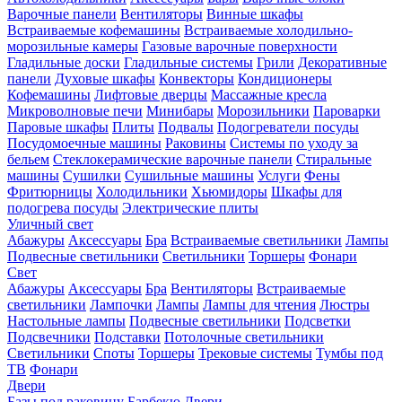
Варочные панели
Вентиляторы
Винные шкафы
Встраиваемые кофемашины
Встраиваемые холодильно-
морозильные камеры
Газовые варочные поверхности
Гладильные доски
Гладильные системы
Грили
Декоративные
панели
Духовые шкафы
Конвекторы
Кондиционеры
Кофемашины
Лифтовые дверцы
Массажные кресла
Микроволновые печи
Минибары
Морозильники
Пароварки
Паровые шкафы
Плиты
Подвалы
Подогреватели посуды
Посудомоечные машины
Раковины
Системы по уходу за
бельем
Стеклокерамические варочные панели
Стиральные
машины
Сушилки
Сушильные машины
Услуги
Фены
Фритюрницы
Холодильники
Хьюмидоры
Шкафы для
подогрева посуды
Электрические плиты
Уличный свет
Абажуры
Аксессуары
Бра
Встраиваемые светильники
Лампы
Подвесные светильники
Светильники
Торшеры
Фонари
Свет
Абажуры
Аксессуары
Бра
Вентиляторы
Встраиваемые
светильники
Лампочки
Лампы
Лампы для чтения
Люстры
Настольные лампы
Подвесные светильники
Подсветки
Подсвечники
Подставки
Потолочные светильники
Светильники
Споты
Торшеры
Трековые системы
Тумбы под
ТВ
Фонари
Двери
Базы под раковину
Барбекю
Двери