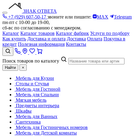
ЗНАК ОТВЕТА
+7 (929) 607-50-17
звоните или пишите:
MAX
Telegram
пн-пт с 10-00 до 19-00,
сб-вс по согласованию с менеджером.
Каталог
Каталог товаров
Каталог фабрик
Услуги по подбору
Как купить
Доставка и оплата
Доставка
Оплата
Покупка в
кредит
Полезная информация
Контакты
Поиск товаров по каталогу
Найти
×
Мебель для Кухни
Столы и Стулья
Мебель для Гостиной
Мебель для Спальни
Мягкая мебель
Предметы интерьера
Шкафы
Мебель для Ванных
Сантехника
Мебель для Гостиничных номеров
Мебель для Детской комнаты