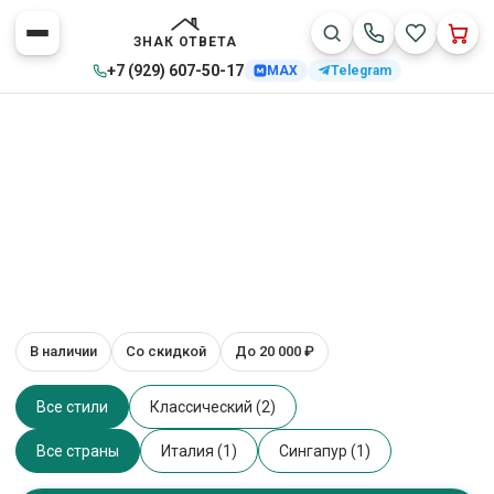
ЗНАК ОТВЕТА
+7 (929) 607-50-17
MAX
Telegram
Техника — Услуги
В наличии
Со скидкой
До 20 000 ₽
Главная
>
Каталог товаров
>
Техника
>
Услуги
2 товаров
Все стили
Классический (2)
Все страны
Италия (1)
Сингапур (1)