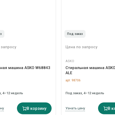
аз
Под заказ
 запросу
Цена по запросу
ASKO
ьная машина ASKO W68843
Стиральная машина ASK
ALE
арт. 98706
з, 4–12 недель
Под заказ, 4–12 недель
ену
В корзину
Узнать цену
В к