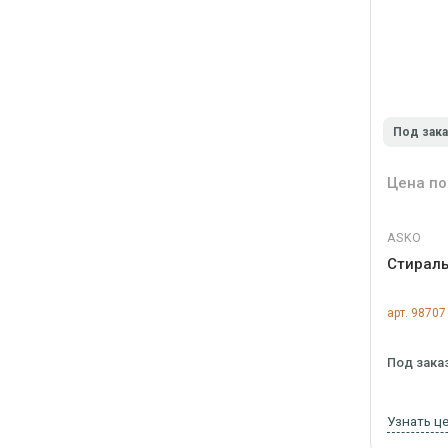
Под зак
Цена по
ASKO
Стирал
арт. 98707
Под зака
Узнать ц