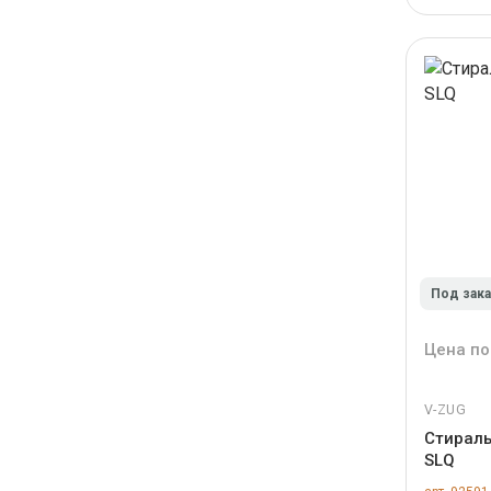
Под зак
Цена по
V-ZUG
Стираль
SLQ