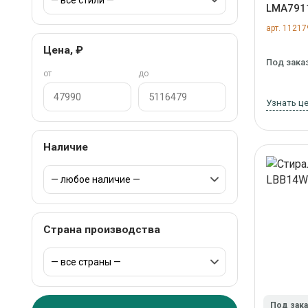
LMA791
арт. 11217
Цена, ₽
Под зака
от
до
Узнать ц
Наличие
Страна производства
Под зак