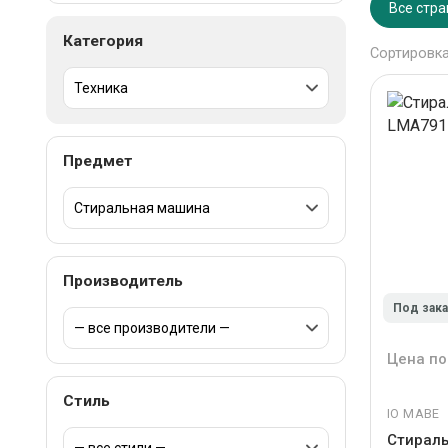
Все стр
Категория
Сортировка
Предмет
Производитель
Под зак
Цена по
Стиль
IO MABE
Стираль