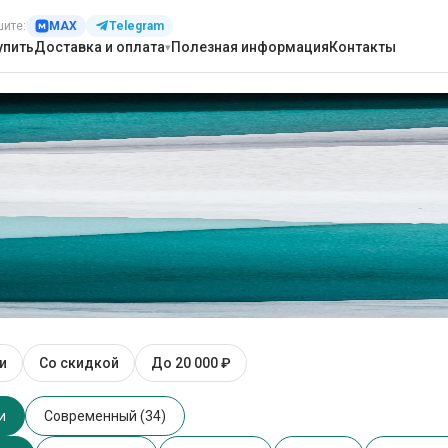
шите:
MAX
Telegram
упить
Доставка и оплата
Полезная информация
Контакты
ные машины
и
Со скидкой
До 20 000 ₽
ральные машины
и
Современный (34)