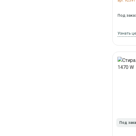
арт. 92591
Под зака
Узнать ц
Под зак