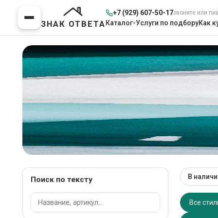
+7 (929) 607-50-17
звоните или пи
Каталог
Услуги по подбору
Как к
ЗНАК ОТВЕТА
Техника — Стираль
В наличи
Поиск по тексту
Главная
>
Каталог товаров
>
Техника
>
Сти
37 товаров
Все стил