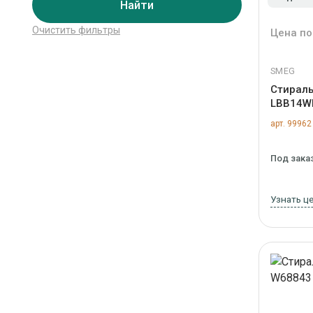
Найти
Очистить фильтры
Цена по
SMEG
Стирал
LBB14W
арт. 99962
Под зака
Узнать ц