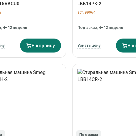
15VBCU0
LBB14PK-2
9
арт. 99964
з, 4–12 недель
Под заказ, 4–12 недель
ену
В корзину
Узнать цену
В к
аз
Под заказ