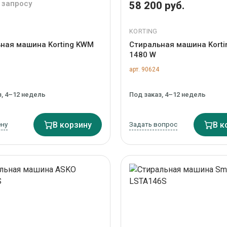
 запросу
58 200 руб.
KORTING
ная машина Korting KWM
Стиральная машина Korti
1480 W
арт. 90624
з, 4–12 недель
Под заказ, 4–12 недель
ену
В корзину
Задать вопрос
В к