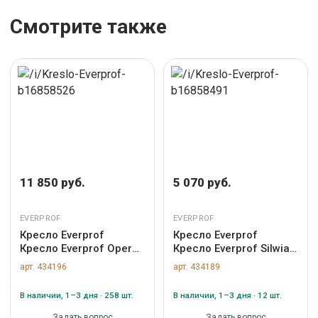
Смотрите также
11 850 руб.
5 070 руб.
EVERPROF
EVERPROF
Кресло Everprof
Кресло Everprof
Кресло Everprof Opera
Кресло Everprof Silwia
(Опера Блэк) CF Сетка
(Сильвия) Экокожа
арт. 434196
арт. 434189
Черный арт. ZN-
Бежевый арт. ZN-
434196
434189
В наличии, 1–3 дня · 258 шт.
В наличии, 1–3 дня · 12 шт.
Задать вопрос
Задать вопрос