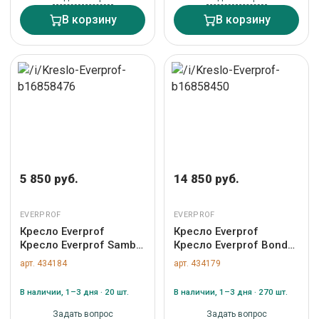
В корзину
В корзину
5 850 руб.
14 850 руб.
EVERPROF
EVERPROF
Кресло Everprof
Кресло Everprof
Кресло Everprof Samba
Кресло Everprof Bond
(Самба) CF Экокожа
(Бонд) CF Ткань Серый
арт. 434184
арт. 434179
Черный арт. ZN-
арт. ZN-434179
434184
В наличии, 1–3 дня · 20 шт.
В наличии, 1–3 дня · 270 шт.
Задать вопрос
Задать вопрос