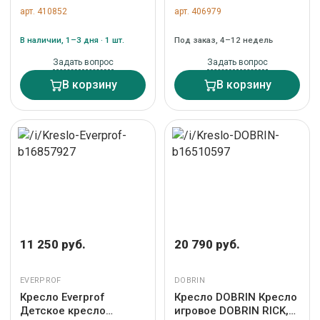
микромех темный арт.
арт. 410852
арт. 406979
24568
В наличии, 1–3 дня · 1 шт.
Под заказ, 4–12 недель
Задать вопрос
Задать вопрос
В корзину
В корзину
11 250 руб.
20 790 руб.
EVERPROF
DOBRIN
Кресло Everprof
Кресло DOBRIN Кресло
Детское кресло
игровое DOBRIN RICK,