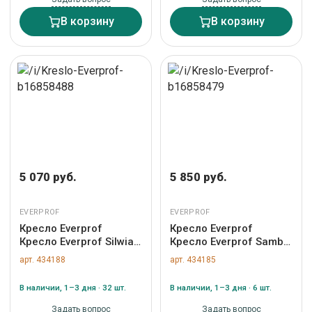
В корзину
В корзину
5 070 руб.
5 850 руб.
EVERPROF
EVERPROF
Кресло Everprof
Кресло Everprof
Кресло Everprof Silwia
Кресло Everprof Samba
(Сильвия) Экокожа
(Самба) CF Экокожа
арт. 434188
арт. 434185
Черный арт. ZN-
Бежевый арт. ZN-
434188
434185
В наличии, 1–3 дня · 32 шт.
В наличии, 1–3 дня · 6 шт.
Задать вопрос
Задать вопрос