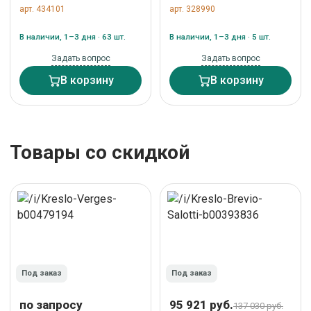
Everprof Kids (Кидс)
черно-желтая ткань
арт. 434101
арт. 328990
103 Ткань Темно-
арт. LMR-132B_P_TT-
серый арт. ZN-434101
black-yellow
В наличии, 1–3 дня · 63 шт.
В наличии, 1–3 дня · 5 шт.
Задать вопрос
Задать вопрос
В корзину
В корзину
Товары со скидкой
Под заказ
Под заказ
по запросу
95 921 руб.
137 030 руб.