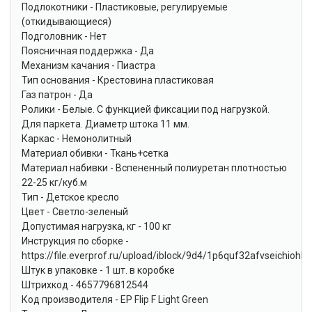
Подлокотники - Пластиковые, регулируемые
(откидывающиеся)
Подголовник - Нет
Поясничная поддержка - Да
Механизм качания - Пиастра
Тип основания - Крестовина пластиковая
Газ патрон - Да
Ролики - Белые. С функцией фиксации под нагрузкой.
Для паркета. Диаметр штока 11 мм.
Каркас - Немонолитный
Материал обивки - Ткань+сетка
Материал набивки - Вспененный полиуретан плотностью
22-25 кг/куб.м
Тип - Детское кресло
Цвет - Светло-зеленый
Допустимая нагрузка, кг - 100 кг
Инструкция по сборке -
https://file.everprof.ru/upload/iblock/9d4/1p6quf32afvseichiohhl
Штук в упаковке - 1 шт. в коробке
Штрихкод - 4657796812544
Код производителя - EP Flip F Light Green