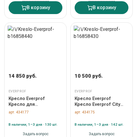
В корзину
В корзину
14 850 руб.
10 500 руб.
EVERPROF
EVERPROF
Кресло Everprof
Кресло Everprof
Кресло для
Кресло Everprof City
посетителей Everprof
(Сити) Экокожа Серый
арт. 434177
арт. 434175
Kent (Кент) CF Экокожа
арт. ZN-434175
Серый арт. ZN-434177
В наличии, 1–3 дня · 130 шт.
В наличии, 1–3 дня · 142 шт.
Задать вопрос
Задать вопрос