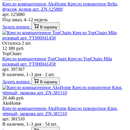
Кресло компьютерное AksHome Кресло поворотное Bella,
фуксия, велюр арт. ZN-125880
арт. 125880
Под заказ, 4–12 недель
Задать вопрос
В корзину
Осталось 2 шт.
12 380 руб.
TopChairs
Кресло компьютерное TopChairs Кресло TopChairs Mila
розовый арт. УТ000041458
арт. 397367
В наличии, 1–3 дня · 2 шт.
Задать вопрос
В корзину
26 446 руб.
AksHome
Кресло компьютерное AksHome Кресло поворотное King,
чёрный, экокожа арт. ZN-381510
арт. 381510
В наличии, 1–3 дня · 54 шт.