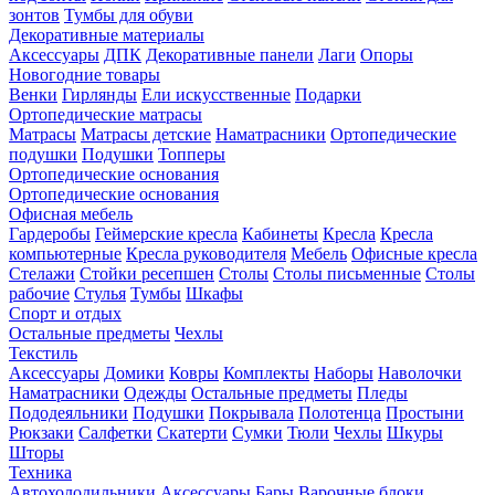
зонтов
Тумбы для обуви
Декоративные материалы
Аксессуары
ДПК
Декоративные панели
Лаги
Опоры
Новогодние товары
Венки
Гирлянды
Ели искусственные
Подарки
Ортопедические матрасы
Матрасы
Матрасы детские
Наматрасники
Ортопедические
подушки
Подушки
Топперы
Ортопедические основания
Ортопедические основания
Офисная мебель
Гардеробы
Геймерские кресла
Кабинеты
Кресла
Кресла
компьютерные
Кресла руководителя
Мебель
Офисные кресла
Стелажи
Стойки ресепшен
Столы
Столы письменные
Столы
рабочие
Стулья
Тумбы
Шкафы
Спорт и отдых
Остальные предметы
Чехлы
Текстиль
Аксессуары
Домики
Ковры
Комплекты
Наборы
Наволочки
Наматрасники
Одежды
Остальные предметы
Пледы
Пододеяльники
Подушки
Покрывала
Полотенца
Простыни
Рюкзаки
Салфетки
Скатерти
Сумки
Тюли
Чехлы
Шкуры
Шторы
Техника
Автохолодильники
Аксессуары
Бары
Варочные блоки