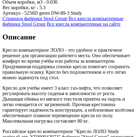
Объем коробки, м3 - 0.036
Вес коробки, кг - 5.3
Артикул - 5256D green DW-89-3 Study
Страница фабрики Stool Group
Все кресла компьютерные
фабрики Stool Group
Все кресла компьютерные на сайте
Описание
Кресло компьютерное ЛОЛО - это удобное и практичное
решение для организации рабочего места. Оно обеспечивает
комфорт во время учёбы или работы за компьютером.
Продуманная поддержка спинки кресла помогает сохранить
правильную осанку. Кресло без подлокотников и его легко
можно задвинуть под стол.
Кресло для учебы имеет 3 класс газ-лифта, что позволяет
регулировать высоту сиденья в зависимости от роста.
Дышащая обивка из мягкого текстиля приятна на ощупь и
легко очищается от загрязнений. Прочная крестовина
гарантирует надёжность конструкции, а нейлоновые колёсики
обеспечивают плавное перемещение кресла по полу.
Максимальная нагрузка составляет 80 кг.
Российское кресло компьютерное "Кресло ЛОЛО Study
зелёный арт. УТ000042073" фабрики "Stool Group" отличается