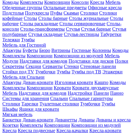
Комоды
Комплекты
Композиции
Консоли
Кресла
Мебель
Обеденные группы
Остальные предметы
Офисные кресла
Подстолья
Полукресла
Пуфы
Скамьи
Столики
Столики
кофейные
Столы
Столы барные
Столы журнальные
Столы
рабочие
Столы раскладные
Столы сервировочные
Столы-
консоли
Столы-трансформеры
Стулья
Стулья барные
Стулья
полубарные
Стулья складные
Стулья-лестницы
Табуретки
Тележки
Тумбы
Мебель для Гостиной
Абажуры
Буфеты
Бюро
Витрины
Гостиные
Колонны
Комоды
Комплекты
Композиции
Композиции из модулей
Мебель
Модули
Надставки для комодов
Подставки для дисков
Полки
Секретеры
Секции
Серванты
Стенки
Стеновые панели
Стойки под TV
Тумбочки
Тумбы
Тумбы под ТВ
Этажерки
Мебель для Спальни
Абажуры
Диван-кровати
Изголовья кровати
Кашпо
Комоды
Комплекты
Композиции
Кровати
Кровати двухъярусные
Мебель
Надставки для комодов
Надстройки
Панели
Панно
Системы для хранения
Спальни
Спальные гарнитуры
Столики
Тарелки
Туалетные столики
Тумбочки
Тумбы
Шкафы
Ящики для кровати
Мягкая мебель
Банкетки
Диван-кровати
Диванетты
Диваны
Диваны и кресла
Козетки
Комплекты
Композиции
Композиции из модулей
Кресла
Кресла подвесные
Кресла-качалки
Кресла-кровати