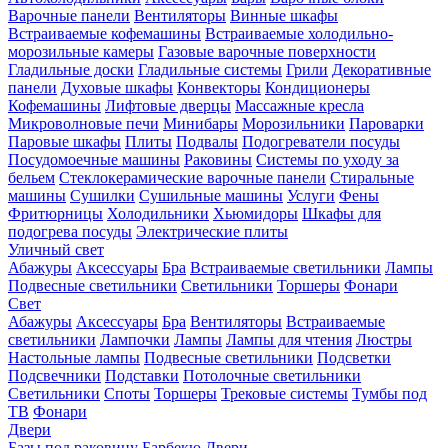
Варочные панели
Вентиляторы
Винные шкафы
Встраиваемые кофемашины
Встраиваемые холодильно-
морозильные камеры
Газовые варочные поверхности
Гладильные доски
Гладильные системы
Грили
Декоративные
панели
Духовые шкафы
Конвекторы
Кондиционеры
Кофемашины
Лифтовые дверцы
Массажные кресла
Микроволновые печи
Минибары
Морозильники
Пароварки
Паровые шкафы
Плиты
Подвалы
Подогреватели посуды
Посудомоечные машины
Раковины
Системы по уходу за
бельем
Стеклокерамические варочные панели
Стиральные
машины
Сушилки
Сушильные машины
Услуги
Фены
Фритюрницы
Холодильники
Хьюмидоры
Шкафы для
подогрева посуды
Электрические плиты
Уличный свет
Абажуры
Аксессуары
Бра
Встраиваемые светильники
Лампы
Подвесные светильники
Светильники
Торшеры
Фонари
Свет
Абажуры
Аксессуары
Бра
Вентиляторы
Встраиваемые
светильники
Лампочки
Лампы
Лампы для чтения
Люстры
Настольные лампы
Подвесные светильники
Подсветки
Подсвечники
Подставки
Потолочные светильники
Светильники
Споты
Торшеры
Трековые системы
Тумбы под
ТВ
Фонари
Двери
Базы под раковину
Барбекю
Двери