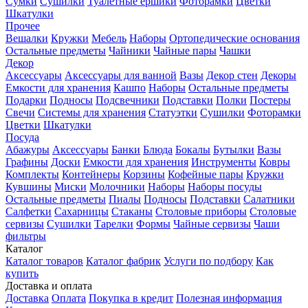
Сумки
Сушилки
Туалетные ершики
Фоторамки
Цветки
Шкатулки
Прочее
Вешалки
Кружки
Мебель
Наборы
Ортопедические основания
Остальные предметы
Чайники
Чайные пары
Чашки
Декор
Аксессуары
Аксессуары для ванной
Вазы
Декор стен
Декоры
Емкости для хранения
Кашпо
Наборы
Остальные предметы
Подарки
Подносы
Подсвечники
Подставки
Полки
Постеры
Свечи
Системы для хранения
Статуэтки
Сушилки
Фоторамки
Цветки
Шкатулки
Посуда
Абажуры
Аксессуары
Банки
Блюда
Бокалы
Бутылки
Вазы
Графины
Доски
Емкости для хранения
Инструменты
Ковры
Комплекты
Контейнеры
Корзины
Кофейные пары
Кружки
Кувшины
Миски
Молочники
Наборы
Наборы посуды
Остальные предметы
Пиалы
Подносы
Подставки
Салатники
Салфетки
Сахарницы
Стаканы
Столовые приборы
Столовые
сервизы
Сушилки
Тарелки
Формы
Чайные сервизы
Чаши
фильтры
Каталог
Каталог товаров
Каталог фабрик
Услуги по подбору
Как
купить
Доставка и оплата
Доставка
Оплата
Покупка в кредит
Полезная информация