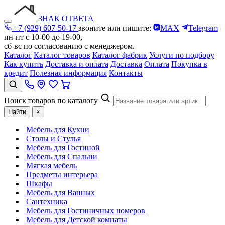
ЗНАК ОТВЕТА
+7 (929) 607-50-17
звоните или пишите:
MAX
Telegram
пн-пт с 10-00 до 19-00,
сб-вс по согласованию с менеджером.
Каталог
Каталог товаров
Каталог фабрик
Услуги по подбору
Как купить
Доставка и оплата
Доставка
Оплата
Покупка в
кредит
Полезная информация
Контакты
Поиск товаров по каталогу
Найти
×
Мебель для Кухни
Столы и Стулья
Мебель для Гостиной
Мебель для Спальни
Мягкая мебель
Предметы интерьера
Шкафы
Мебель для Ванных
Сантехника
Мебель для Гостиничных номеров
Мебель для Детской комнаты