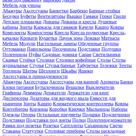
Мебель для улицы
Абажуры
Аксессуары
Банкетки
Барбекю
Барные стойки
Беседки
Буфеты
Вентиляторы
Вышки
Гамаки
Горки
Грили
Детские площадки
Диваны
Диваны и кресла
Душевые
кабины
Зонты
Каркасы для гамаков
Качели
Кашпо
Ковры
Комплекты
Компостеры
Кресла
Кресла подвесные
Кресла-
качалки
Кровати
Кушетки
Лаунж зона
Лежаки
Матрасы
Мебель
Модули
Настольные лампы
Обеденные группы
Оттоманки
Павильоны
Песочницы
Подставки
Подушки
Поленницы
Пуфы
Садовые домики
Сараи
Светильники
Скамьи
Стойки
Столики
Столики кофейные
Столы
Столы
журнальные
Стулья
Стулья барные
Табуретки
Тележки
Тенты
Теплицы
Шатры
Шезлонги
Шкафы
Ящики
Аксессуары и принадлежности
Абажуры
Аксессуары
Аксессуары для ванной
Ароматы
Банки
Блоки питания
Бутылочницы
Вешалки
Выключатели
Графины
Деммеры
Держатели
Держатели для книг
Диспенсеры
Дозаторы для жидкого мыла
Емкости для
хранения
Зонты
Кашпо
Климатические контроллеры
Ковры
Контейнеры
Корзины
Коробки
Крючки
Мыльницы
Наборы
Одежды
Опоры
Остальные предметы
Подарки
Подсвечники
Подставки
Подставки под зонты
Полки
Полотенцедержатели
Рамки под розетки
Розетки
Сателлиты
Сахарницы
Свечи
Стаканы
Статуэтки
Столовые приборы
Столы раскладные