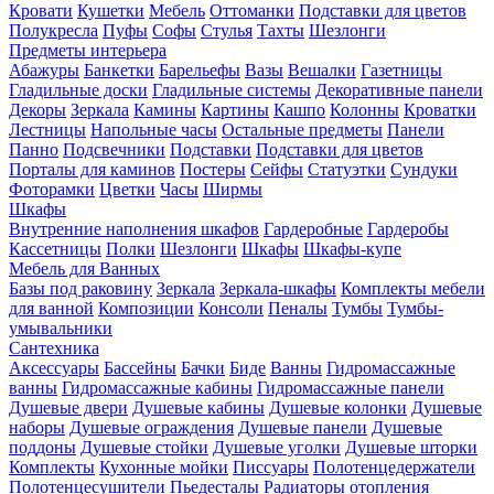
Кровати
Кушетки
Мебель
Оттоманки
Подставки для цветов
Полукресла
Пуфы
Софы
Стулья
Тахты
Шезлонги
Предметы интерьера
Абажуры
Банкетки
Барельефы
Вазы
Вешалки
Газетницы
Гладильные доски
Гладильные системы
Декоративные панели
Декоры
Зеркала
Камины
Картины
Кашпо
Колонны
Кроватки
Лестницы
Напольные часы
Остальные предметы
Панели
Панно
Подсвечники
Подставки
Подставки для цветов
Порталы для каминов
Постеры
Сейфы
Статуэтки
Сундуки
Фоторамки
Цветки
Часы
Ширмы
Шкафы
Внутренние наполнения шкафов
Гардеробные
Гардеробы
Кассетницы
Полки
Шезлонги
Шкафы
Шкафы-купе
Мебель для Ванных
Базы под раковину
Зеркала
Зеркала-шкафы
Комплекты мебели
для ванной
Композиции
Консоли
Пеналы
Тумбы
Тумбы-
умывальники
Сантехника
Аксессуары
Бассейны
Бачки
Биде
Ванны
Гидромассажные
ванны
Гидромассажные кабины
Гидромассажные панели
Душевые двери
Душевые кабины
Душевые колонки
Душевые
наборы
Душевые ограждения
Душевые панели
Душевые
поддоны
Душевые стойки
Душевые уголки
Душевые шторки
Комплекты
Кухонные мойки
Писсуары
Полотенцедержатели
Полотенцесушители
Пьедесталы
Радиаторы отопления