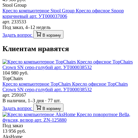
Stool Group
Кресло компьютерное Stool Group Кресло офисное Snoop
коричневый арт. УТ000037006
арт. 233533
Под заказ, 4–12 недель
Задать вопрос
В корзину
Клиентам нравятся
104 980 руб.
TopChairs
Кресло компьютерное TopChairs Кресло офисное TopChairs
Crown SN серо-голубой арт. УТ000038532
арт. 259167
В наличии, 1–3 дня · 77 шт.
Задать вопрос
В корзину
Под заказ
13 956 руб.
AksHome