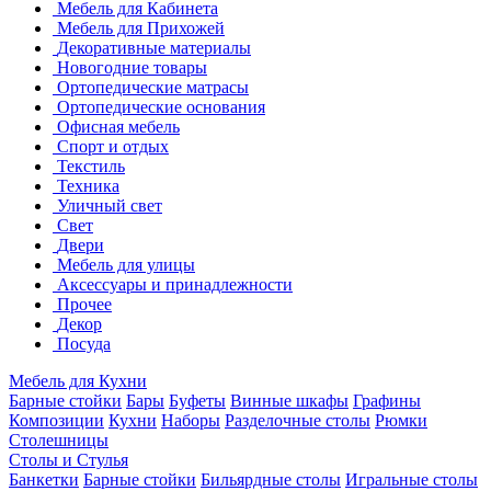
Мебель для Кабинета
Мебель для Прихожей
Декоративные материалы
Новогодние товары
Ортопедические матрасы
Ортопедические основания
Офисная мебель
Спорт и отдых
Текстиль
Техника
Уличный свет
Свет
Двери
Мебель для улицы
Аксессуары и принадлежности
Прочее
Декор
Посуда
Мебель для Кухни
Барные стойки
Бары
Буфеты
Винные шкафы
Графины
Композиции
Кухни
Наборы
Разделочные столы
Рюмки
Столешницы
Столы и Стулья
Банкетки
Барные стойки
Бильярдные столы
Игральные столы