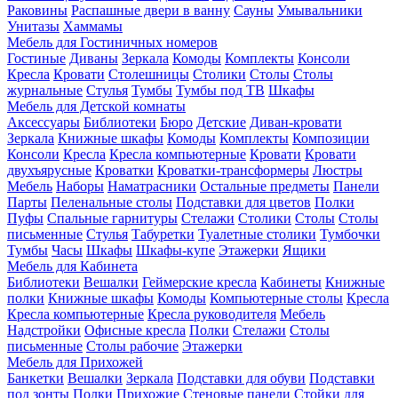
Раковины
Распашные двери в ванну
Сауны
Умывальники
Унитазы
Хаммамы
Мебель для Гостиничных номеров
Гостиные
Диваны
Зеркала
Комоды
Комплекты
Консоли
Кресла
Кровати
Столешницы
Столики
Столы
Столы
журнальные
Стулья
Тумбы
Тумбы под ТВ
Шкафы
Мебель для Детской комнаты
Аксессуары
Библиотеки
Бюро
Детские
Диван-кровати
Зеркала
Книжные шкафы
Комоды
Комплекты
Композиции
Консоли
Кресла
Кресла компьютерные
Кровати
Кровати
двухъярусные
Кроватки
Кроватки-трансформеры
Люстры
Мебель
Наборы
Наматрасники
Остальные предметы
Панели
Парты
Пеленальные столы
Подставки для цветов
Полки
Пуфы
Спальные гарнитуры
Стелажи
Столики
Столы
Столы
письменные
Стулья
Табуретки
Туалетные столики
Тумбочки
Тумбы
Часы
Шкафы
Шкафы-купе
Этажерки
Ящики
Мебель для Кабинета
Библиотеки
Вешалки
Геймерские кресла
Кабинеты
Книжные
полки
Книжные шкафы
Комоды
Компьютерные столы
Кресла
Кресла компьютерные
Кресла руководителя
Мебель
Надстройки
Офисные кресла
Полки
Стелажи
Столы
письменные
Столы рабочие
Этажерки
Мебель для Прихожей
Банкетки
Вешалки
Зеркала
Подставки для обуви
Подставки
под зонты
Полки
Прихожие
Стеновые панели
Стойки для