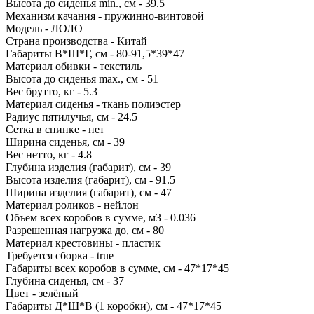
Высота до сиденья min., см - 39.5
Механизм качания - пружинно-винтовой
Модель - ЛОЛО
Страна производства - Китай
Габариты В*Ш*Г, см - 80-91,5*39*47
Материал обивки - текстиль
Высота до сиденья max., см - 51
Вес брутто, кг - 5.3
Материал сиденья - ткань полиэстер
Радиус пятилучья, см - 24.5
Сетка в спинке - нет
Ширина сиденья, см - 39
Вес нетто, кг - 4.8
Глубина изделия (габарит), см - 39
Высота изделия (габарит), см - 91.5
Ширина изделия (габарит), см - 47
Материал роликов - нейлон
Объем всех коробов в сумме, м3 - 0.036
Разрешенная нагрузка до, см - 80
Материал крестовины - пластик
Требуется сборка - true
Габариты всех коробов в сумме, см - 47*17*45
Глубина сиденья, см - 37
Цвет - зелёный
Габариты Д*Ш*В (1 коробки), см - 47*17*45