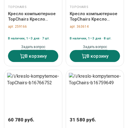
TOPCHAIRS
TOPCHAIRS
Кресло компьютерное
Кресло компьютерное
TopChairs Кресло
TopChairs Кресло
офисное TopChairs
руководителя
арт. 259166
арт. 363614
Crown SN коричневый
TopChairs Viking NEW
арт. УТ000038535
черное арт.
В наличии, 1–3 дня · 7 шт.
В наличии, 1–3 дня · 8 шт.
УТ000039423
Задать вопрос
Задать вопрос
В корзину
В корзину
60 780 руб.
31 580 руб.