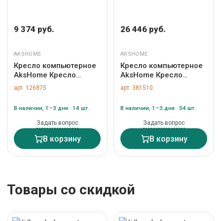
9 374 руб.
26 446 руб.
AKSHOME
AKSHOME
Кресло компьютерное
Кресло компьютерное
AksHome Кресло
AksHome Кресло
поворотное Grace,
поворотное King,
арт. 126875
арт. 381510
розовый, экокожа арт.
чёрный, экокожа арт.
ZN-126875
ZN-381510
В наличии, 1–3 дня · 14 шт.
В наличии, 1–3 дня · 54 шт.
Задать вопрос
Задать вопрос
В корзину
В корзину
Товары со скидкой