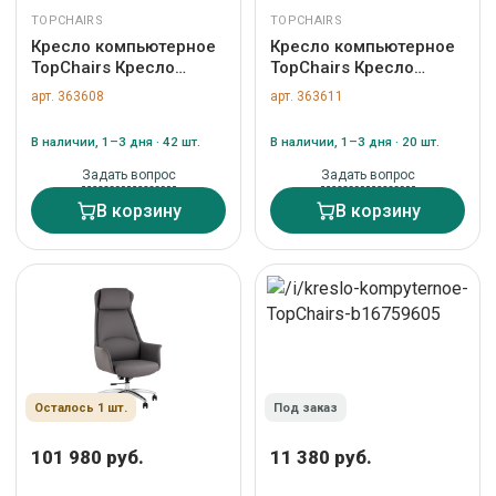
TOPCHAIRS
TOPCHAIRS
Кресло компьютерное
Кресло компьютерное
TopChairs Кресло
TopChairs Кресло
руководителя
руководителя
арт. 363608
арт. 363611
TopChairs Ferris
TopChairs Soulo
коричневое арт.
светло-серый, серый
В наличии, 1–3 дня · 42 шт.
В наличии, 1–3 дня · 20 шт.
УТ000039421
арт. УТ000039418
Задать вопрос
Задать вопрос
В корзину
В корзину
Осталось 1 шт.
Под заказ
101 980 руб.
11 380 руб.