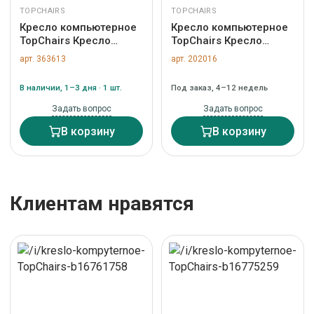
TOPCHAIRS
TOPCHAIRS
Кресло компьютерное
Кресло компьютерное
TopChairs Кресло
TopChairs Кресло
руководителя
компьютерное
арт. 363613
арт. 202016
TopChairs Viking NEW
TopChairs ST-Alex серо-
серое арт.
голубой арт.
В наличии, 1–3 дня · 1 шт.
Под заказ, 4–12 недель
УТ000039424
УТ000035289
Задать вопрос
Задать вопрос
В корзину
В корзину
Клиентам нравятся