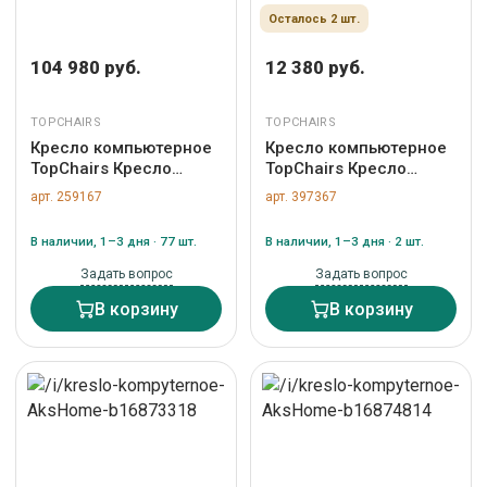
Осталось 2 шт.
104 980 руб.
12 380 руб.
TOPCHAIRS
TOPCHAIRS
Кресло компьютерное
Кресло компьютерное
TopChairs Кресло
TopChairs Кресло
офисное TopChairs
TopChairs Mila розовый
арт. 259167
арт. 397367
Crown SN серо-голубой
арт. УТ000041458
арт. УТ000038532
В наличии, 1–3 дня · 77 шт.
В наличии, 1–3 дня · 2 шт.
Задать вопрос
Задать вопрос
В корзину
В корзину