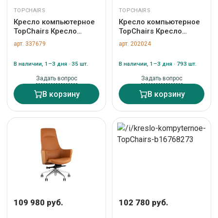
TOPCHAIRS
TOPCHAIRS
Кресло компьютерное
Кресло компьютерное
TopChairs Кресло
TopChairs Кресло
офисное TopChairs
офисное TopChairs
арт. 337679
арт. 202024
Techno Professional
Airone белый арт.
черный арт.
УТ000036681
В наличии, 1–3 дня · 35 шт.
В наличии, 1–3 дня · 793 шт.
УТ000039503
Задать вопрос
Задать вопрос
В корзину
В корзину
109 980 руб.
102 780 руб.