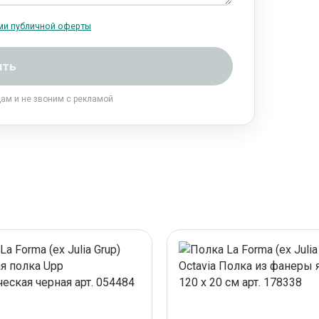
ми публичной оферты
ить
цам и не звоним с рекламой