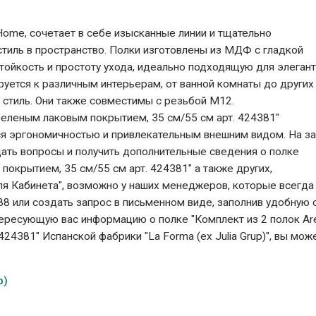
 Home, сочетает в себе изысканные линии и тщательно
стиль в пространство. Полки изготовлены из МДФ с гладкой
ойкость и простоту ухода, идеально подходящую для элеган
уется к различным интерьерам, от ванной комнаты до других
стиль. Они также совместимы с резьбой M12.
 зеленым лаковым покрытием, 35 см/55 см арт. 424381"
ется эргономичностью и привлекательным внешним видом. На з
дать вопросы и получить дополнительные сведения о полке
покрытием, 35 см/55 см арт. 424381" а также других,
ля Кабинета", возможно у наших менеджеров, которые всегда
8 или создать запрос в письменном виде, заполнив удобную 
тересующую вас информацию о полке "Комплект из 2 полок Are
4381" Испанской фабрики "La Forma (ех Julia Grup)", вы мож
p)