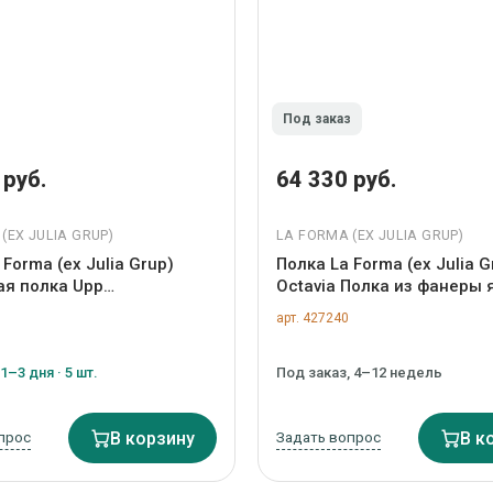
Под заказ
 руб.
64 330 руб.
(ЕХ JULIA GRUP)
LA FORMA (ЕХ JULIA GRUP)
 Forma (ех Julia Grup)
Полка La Forma (ех Julia G
ая полка Upp
Octavia Полка из фанеры 
еская черная арт.
120 х 20 см арт. 178338
арт. 427240
1–3 дня · 5 шт.
Под заказ, 4–12 недель
прос
В корзину
Задать вопрос
В к