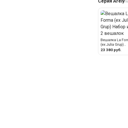
Серия Arely
п
Вешалка La Fo
(ех Julia Grup)
Набор из 2
23 380 руб.
вешалок Arely 
бука с бежевым
лаковым
покрытием, 6,5
см/10 см арт.
424377