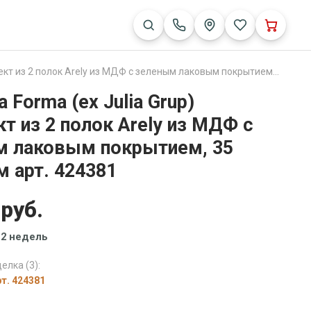
 полок Arely из МДФ с зеленым лаковым покрытием, 35 см/55 см арт. 424381
 Forma (ех Julia Grup)
т из 2 полок Arely из МДФ с
м лаковым покрытием, 35
м арт. 424381
 руб.
12 недель
елка (3):
рт. 424381