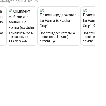
одойдут в один интерьер
rma
Комплект мебели
Полотенцедержатель La
Полотенцедерж
для ванной La
Forma (ех Julia Grup)
Forma (ех Julia 
Forma (ех Julia
Полотенцесушитель Arely
Кольцо для пол
415 330 руб.
17 530 руб.
21 430 руб.
из
Grup) Тумба для
из черного металла арт.
Arely из черног
ванной Arely из
424385
арт. 424841
стали и белого
лака 60 x 40 см
арт. 422325