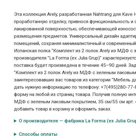
Эта коллекция Arely, разработанная Nahtrang для Kave
проработанную отделку, привнося функциональность и 
лакированной поверхностью, обеспечивающей износост
размещения предметов. Универсальный дизайн адаптир
помещений, сохраняя минималистичный и современный 
Испанская полка "Комплект из 2 полок Arely из МДФ с
производителя "La Forma (ех Julia Grup)" характеризу
поставка будет произведена в течение 45–90 дней. За
"Комплект из 2 полок Arely из МДФ с зеленым лаковым 
заинтересовавших вас товаров из категории "Мебель д
дать нужную информацию по телефону: +7(495)280-77-8
форму на любой из страниц товара. Получив полную ин
МДФ с зеленым лаковым покрытием, 35 см/55 см арт. 42
добавить товар в корзину и оформить заказ.
О производителе — фабрика La Forma (ех Julia Gru
Способы оплаты