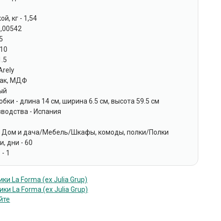
ой, кг - 1,54
0,00542
5
 10
1.5
Arely
Лак, МДФ
ый
бки - длина 14 см, ширина 6.5 см, высота 59.5 см
зводства - Испания
- Дом и дача/Мебель/Шкафы, комоды, полки/Полки
, дни - 60
 - 1
и La Forma (ех Julia Grup)
ки La Forma (ех Julia Grup)
йте