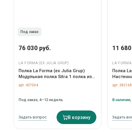
Под заказ
76 030 руб.
11 680
LA FORMA (ЕХ JULIA GRUP)
LA FORMA 
Полка La Forma (ех Julia Grup)
Полка La
Модульная полка Sitra 1 полка из
Настенн
массива дуба с натуральной
металлич
арт. 437004
арт. 382168
отделкой 90 см арт. 192281
054484
Под заказ, 4–12 недель
В наличии, 
Задать вопрос
В корзину
Задать во