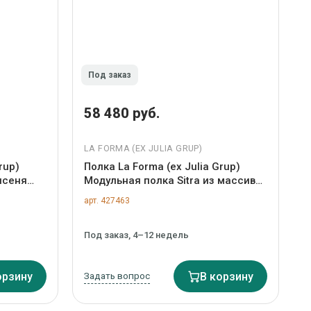
Под заказ
58 480 руб.
LA FORMA (ЕХ JULIA GRUP)
rup)
Полка La Forma (ех Julia Grup)
ясеня
Модульная полка Sitra из массива
дуба арт. 210075
арт. 427463
Под заказ, 4–12 недель
орзину
Задать вопрос
В корзину