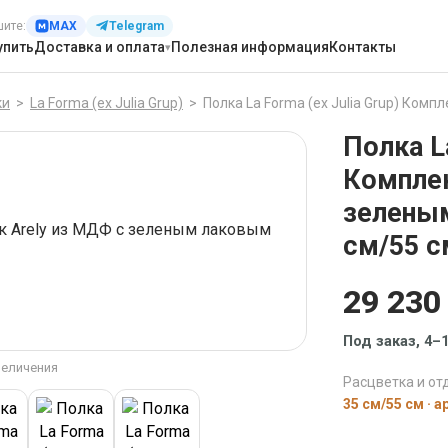
шите:
MAX
Telegram
упить
Доставка и оплата
Полезная информация
Контакты
ки
>
La Forma (ех Julia Grup)
>
Полка La Forma (ех Julia Grup) Комплект из 2
Полка La
Комплек
зелены
см/55 с
29 230
Под заказ, 4–
величения
Расцветка и отд
35 см/55 см · а