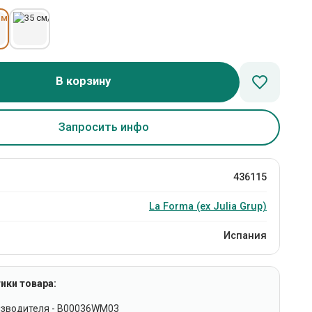
В корзину
Запросить инфо
436115
La Forma (ех Julia Grup)
Испания
ики товара:
изводителя - B00036WM03