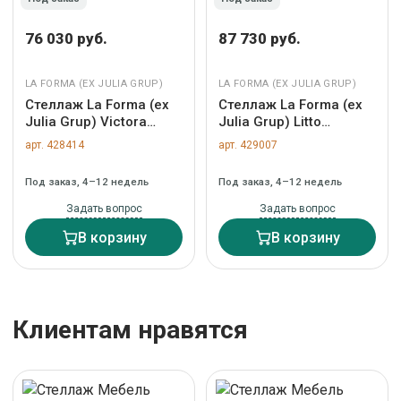
76 030 руб.
87 730 руб.
LA FORMA (ЕХ JULIA GRUP)
LA FORMA (ЕХ JULIA GRUP)
Стеллаж La Forma (ех
Стеллаж La Forma (ех
Julia Grup) Victora
Julia Grup) Litto
Уличный стеллаж из
Маленький стеллаж из
арт. 428414
арт. 429007
массива акации 80 x
дубового шпона 34 x 38
140 см арт. 157301
см арт. 162173
Под заказ, 4–12 недель
Под заказ, 4–12 недель
Задать вопрос
Задать вопрос
В корзину
В корзину
Клиентам нравятся