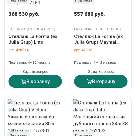
Под заказ
Под заказ
368 530 руб.
557 680 руб.
LA FORMA (ЕХ JULIA GRUP)
LA FORMA (ЕХ JULIA GRUP)
Стеллаж La Forma (ех
Стеллаж La Forma (ех
Julia Grup) Litto
Julia Grup) Maymai
Комплект из 2
Стеллаж из массива
арт. 428314
арт. 428321
модульных полок из
дуба 90 x 193 см арт.
шпона ореха 101 x 76
178262
Под заказ, 4–12 недель
Под заказ, 4–12 недель
см арт. 162181
Задать вопрос
Задать вопрос
В корзину
В корзину
Под заказ
Под заказ