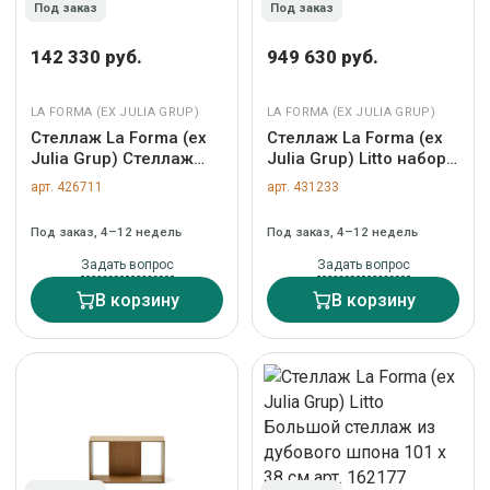
Под заказ
Под заказ
142 330 руб.
949 630 руб.
LA FORMA (ЕХ JULIA GRUP)
LA FORMA (ЕХ JULIA GRUP)
Стеллаж La Forma (ех
Стеллаж La Forma (ех
Julia Grup) Стеллаж
Julia Grup) Litto набор
Storn 120x164,5
из 6 модульных полок
арт. 426711
арт. 431233
черный металл арт.
из шпона дуба 168 x
069069
114 см арт. 162189
Под заказ, 4–12 недель
Под заказ, 4–12 недель
Задать вопрос
Задать вопрос
В корзину
В корзину