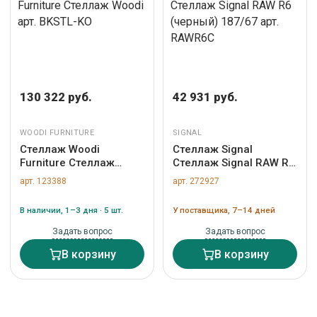
130 322 руб.
42 931 руб.
WOODI FURNITURE
SIGNAL
Стеллаж Woodi
Стеллаж Signal
Furniture Стеллаж
Стеллаж Signal RAW R6
Woodi арт. BKSTL-KO
(черный) 187/67 арт.
арт. 123388
арт. 272927
RAWR6C
В наличии, 1–3 дня · 5 шт.
У поставщика, 7–14 дней
Задать вопрос
Задать вопрос
В корзину
В корзину