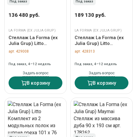
Под заказ
Под заказ
136 480 руб.
189 130 руб.
LA FORMA (ЕХ JULIA GRUP)
LA FORMA (ЕХ JULIA GRUP)
Стеллаж La Forma (ех
Стеллаж La Forma (ех
Julia Grup) Litto
Julia Grup) Litto
Средний стеллаж из
Большой стеллаж из
арт. 429008
арт. 428313
дубового шпона 67 x 38
дубового шпона 101 x
см арт. 162175
38 см арт. 162177
Под заказ, 4–12 недель
Под заказ, 4–12 недель
Задать вопрос
Задать вопрос
В корзину
В корзину