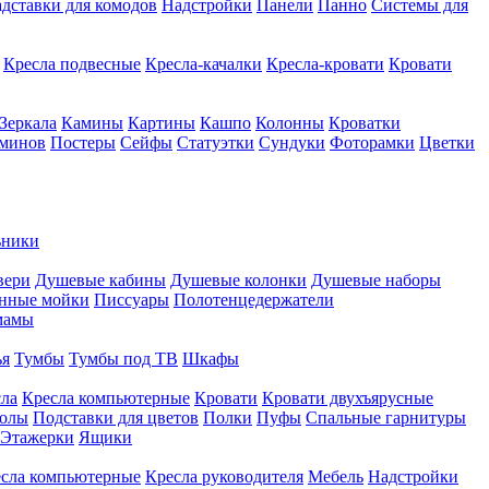
дставки для комодов
Надстройки
Панели
Панно
Системы для
Кресла подвесные
Кресла-качалки
Кресла-кровати
Кровати
Зеркала
Камины
Картины
Кашпо
Колонны
Кроватки
аминов
Постеры
Сейфы
Статуэтки
Сундуки
Фоторамки
Цветки
ьники
вери
Душевые кабины
Душевые колонки
Душевые наборы
нные мойки
Писсуары
Полотенцедержатели
мамы
ья
Тумбы
Тумбы под ТВ
Шкафы
ла
Кресла компьютерные
Кровати
Кровати двухъярусные
толы
Подставки для цветов
Полки
Пуфы
Спальные гарнитуры
Этажерки
Ящики
сла компьютерные
Кресла руководителя
Мебель
Надстройки