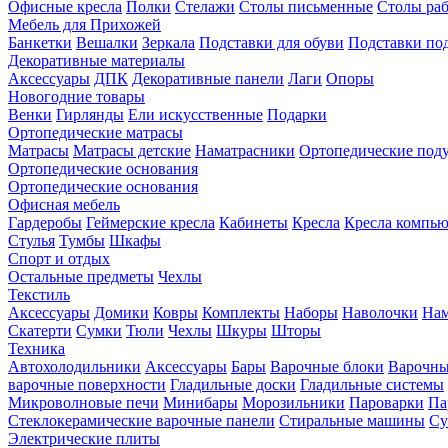
Офисные кресла
Полки
Стелажи
Столы письменные
Столы ра
Мебель для Прихожей
Банкетки
Вешалки
Зеркала
Подставки для обуви
Подставки по
Декоративные материалы
Аксессуары
ДПК
Декоративные панели
Лаги
Опоры
Новогодние товары
Венки
Гирлянды
Ели искусственные
Подарки
Ортопедические матрасы
Матрасы
Матрасы детские
Наматрасники
Ортопедические под
Ортопедические основания
Ортопедические основания
Офисная мебель
Гардеробы
Геймерские кресла
Кабинеты
Кресла
Кресла компь
Стулья
Тумбы
Шкафы
Спорт и отдых
Остальные предметы
Чехлы
Текстиль
Аксессуары
Домики
Ковры
Комплекты
Наборы
Наволочки
Нам
Скатерти
Сумки
Тюли
Чехлы
Шкуры
Шторы
Техника
Автохолодильники
Аксессуары
Бары
Варочные блоки
Варочны
варочные поверхности
Гладильные доски
Гладильные системы
Микроволновые печи
Минибары
Морозильники
Пароварки
Па
Стеклокерамические варочные панели
Стиральные машины
Су
Электрические плиты