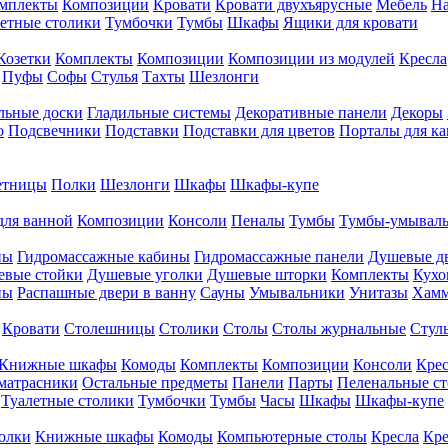
мплекты
Композиции
Кровати
Кровати двухъярусные
Мебель
На
етные столики
Тумбочки
Тумбы
Шкафы
Ящики для кровати
Козетки
Комплекты
Композиции
Композиции из модулей
Кресла
Пуфы
Софы
Стулья
Тахты
Шезлонги
льные доски
Гладильные системы
Декоративные панели
Декоры
о
Подсвечники
Подставки
Подставки для цветов
Порталы для к
етницы
Полки
Шезлонги
Шкафы
Шкафы-купе
для ванной
Композиции
Консоли
Пеналы
Тумбы
Тумбы-умывал
ны
Гидромассажные кабины
Гидромассажные панели
Душевые д
евые стойки
Душевые уголки
Душевые шторки
Комплекты
Кухо
ны
Распашные двери в ванну
Сауны
Умывальники
Унитазы
Хам
Кровати
Столешницы
Столики
Столы
Столы журнальные
Стул
Книжные шкафы
Комоды
Комплекты
Композиции
Консоли
Крес
матрасники
Остальные предметы
Панели
Парты
Пеленальные с
Туалетные столики
Тумбочки
Тумбы
Часы
Шкафы
Шкафы-купе
олки
Книжные шкафы
Комоды
Компьютерные столы
Кресла
Кре