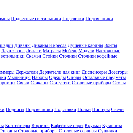
ампы
Подвесные светильники
Подсветки
Подсвечники
ощадки
Диваны
Диваны и кресла
Душевые кабины
Зонты
Лаунж зона
Лежаки
Матрасы
Мебель
Модули
Настольные
ветильники
Скамьи
Стойки
Столики
Столики кофейные
еммеры
Держатели
Держатели для книг
Диспенсеры
Дозаторы
чки
Мыльницы
Наборы
Одежды
Опоры
Остальные предметы
арницы
Свечи
Стаканы
Статуэтки
Столовые приборы
Столы
ки
Подносы
Подсвечники
Подставки
Полки
Постеры
Свечи
ты
Контейнеры
Корзины
Кофейные пары
Кружки
Кувшины
Стаканы
Столовые приборы
Столовые сервизы
Сушилки