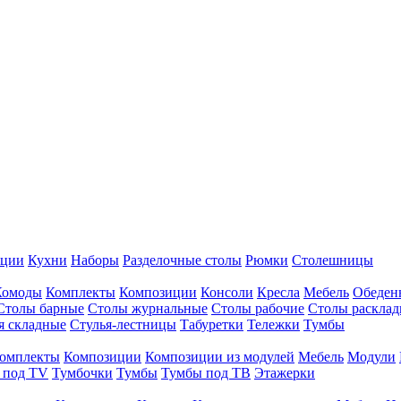
иции
Кухни
Наборы
Разделочные столы
Рюмки
Столешницы
Комоды
Комплекты
Композиции
Консоли
Кресла
Мебель
Обеден
Столы барные
Столы журнальные
Столы рабочие
Столы раскла
я складные
Стулья-лестницы
Табуретки
Тележки
Тумбы
омплекты
Композиции
Композиции из модулей
Мебель
Модули
 под TV
Тумбочки
Тумбы
Тумбы под ТВ
Этажерки