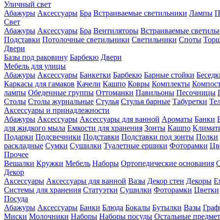
Уличный свет
Абажуры
Аксессуары
Бра
Встраиваемые светильники
Лампы
П
Свет
Абажуры
Аксессуары
Бра
Вентиляторы
Встраиваемые светиль
Подставки
Потолочные светильники
Светильники
Споты
Тор
Двери
Базы под раковину
Барбекю
Двери
Мебель для улицы
Абажуры
Аксессуары
Банкетки
Барбекю
Барные стойки
Беседк
Каркасы для гамаков
Качели
Кашпо
Ковры
Комплекты
Компос
лампы
Обеденные группы
Оттоманки
Павильоны
Песочницы
Столы
Столы журнальные
Стулья
Стулья барные
Табуретки
Те
Аксессуары и принадлежности
Абажуры
Аксессуары
Аксессуары для ванной
Ароматы
Банки
для жидкого мыла
Емкости для хранения
Зонты
Кашпо
Климати
Подарки
Подсвечники
Подставки
Подставки под зонты
Полки
раскладные
Сумки
Сушилки
Туалетные ершики
Фоторамки
Цв
Прочее
Вешалки
Кружки
Мебель
Наборы
Ортопедические основания
Декор
Аксессуары
Аксессуары для ванной
Вазы
Декор стен
Декоры
Е
Системы для хранения
Статуэтки
Сушилки
Фоторамки
Цветки
Посуда
Абажуры
Аксессуары
Банки
Блюда
Бокалы
Бутылки
Вазы
Гра
Миски
Молочники
Наборы
Наборы посуды
Остальные предме