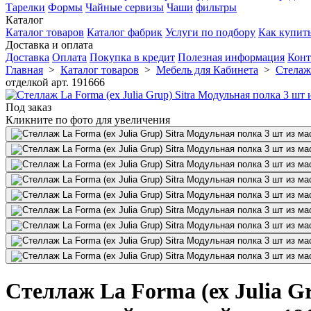
Тарелки
Формы
Чайные сервизы
Чаши
фильтры
Каталог
Каталог товаров
Каталог фабрик
Услуги по подбору
Как купит
Доставка и оплата
Доставка
Оплата
Покупка в кредит
Полезная информация
Конт
Главная
>
Каталог товаров
>
Мебель для Кабинета
>
Стела
отделкой арт. 191666
Под заказ
Кликните по фото для увеличения
Стеллаж La Forma (ех Julia Gr