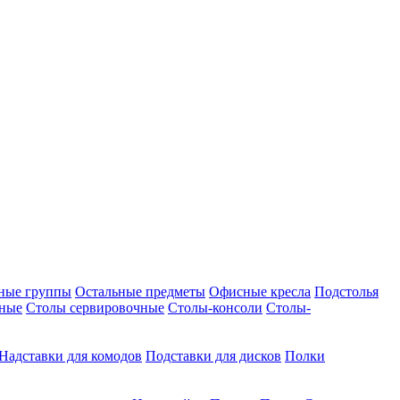
ные группы
Остальные предметы
Офисные кресла
Подстолья
дные
Столы сервировочные
Столы-консоли
Столы-
Надставки для комодов
Подставки для дисков
Полки