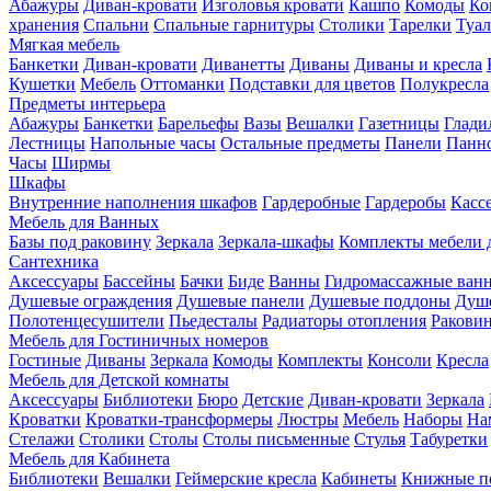
Абажуры
Диван-кровати
Изголовья кровати
Кашпо
Комоды
Ко
хранения
Спальни
Спальные гарнитуры
Столики
Тарелки
Туал
Мягкая мебель
Банкетки
Диван-кровати
Диванетты
Диваны
Диваны и кресла
Кушетки
Мебель
Оттоманки
Подставки для цветов
Полукресла
Предметы интерьера
Абажуры
Банкетки
Барельефы
Вазы
Вешалки
Газетницы
Глади
Лестницы
Напольные часы
Остальные предметы
Панели
Панн
Часы
Ширмы
Шкафы
Внутренние наполнения шкафов
Гардеробные
Гардеробы
Касс
Мебель для Ванных
Базы под раковину
Зеркала
Зеркала-шкафы
Комплекты мебели 
Сантехника
Аксессуары
Бассейны
Бачки
Биде
Ванны
Гидромассажные ван
Душевые ограждения
Душевые панели
Душевые поддоны
Душ
Полотенцесушители
Пьедесталы
Радиаторы отопления
Ракови
Мебель для Гостиничных номеров
Гостиные
Диваны
Зеркала
Комоды
Комплекты
Консоли
Кресла
Мебель для Детской комнаты
Аксессуары
Библиотеки
Бюро
Детские
Диван-кровати
Зеркала
Кроватки
Кроватки-трансформеры
Люстры
Мебель
Наборы
На
Стелажи
Столики
Столы
Столы письменные
Стулья
Табуретки
Мебель для Кабинета
Библиотеки
Вешалки
Геймерские кресла
Кабинеты
Книжные п