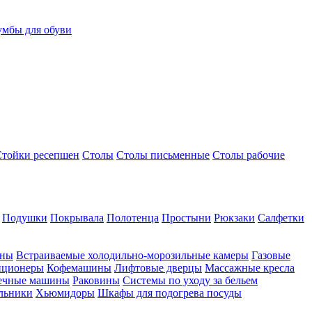
умбы для обуви
Стойки ресепшен
Столы
Столы письменные
Столы рабочие
Подушки
Покрывала
Полотенца
Простыни
Рюкзаки
Салфетки
ины
Встраиваемые холодильно-морозильные камеры
Газовые
иционеры
Кофемашины
Лифтовые дверцы
Массажные кресла
ечные машины
Раковины
Системы по уходу за бельем
льники
Хьюмидоры
Шкафы для подогрева посуды