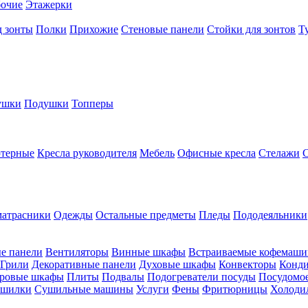
бочие
Этажерки
д зонты
Полки
Прихожие
Стеновые панели
Стойки для зонтов
Т
ушки
Подушки
Топперы
ютерные
Кресла руководителя
Мебель
Офисные кресла
Стелажи
атрасники
Одежды
Остальные предметы
Пледы
Пододеяльники
е панели
Вентиляторы
Винные шкафы
Встраиваемые кофемаш
Грили
Декоративные панели
Духовые шкафы
Конвекторы
Конд
ровые шкафы
Плиты
Подвалы
Подогреватели посуды
Посудомо
шилки
Сушильные машины
Услуги
Фены
Фритюрницы
Холоди