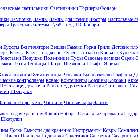
одвесные светильники
Светильники
Торшеры
Фонари
ники
Лампочки
Лампы
Лампы для чтения
Люстры
Настольные л
шеры
Трековые системы
Тумбы под ТВ
Фонари
и
Буфеты
Вентиляторы
Вышки
Гамаки
Горки
Грили
Детские пл
теры
Кресла
Кресла подвесные
Кресла-качалки
Кровати
Кушетки
Подставки
Подушки
Поленницы
Пуфы
Садовые домики
Сараи
С
лежки
Тенты
Теплицы
Шатры
Шезлонги
Шкафы
Ящики
Блоки питания
Бутылочницы
Вешалки
Выключатели
Графины
Д
ческие контроллеры
Ковры
Контейнеры
Корзины
Коробки
Крю
Полотенцедержатели
Рамки под розетки
Розетки
Сателлиты
Сах
етки
Шкатулки
Остальные предметы
Чайники
Чайные пары
Чашки
мкости для хранения
Кашпо
Наборы
Остальные предметы
Подар
Шкатулки
фины
Доски
Емкости для хранения
Инструменты
Ковры
Комплек
ты
Пиалы
Подносы
Подставки
Салатники
Салфетки
Сахарницы