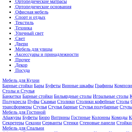
Ортопедические матрасы
Ортопедические основания
Офисная мебель
Спорт и отдых
Текстиль
Техника
Уличный свет
Свет
Двери
Мебель для улицы
Аксессуары и принадлежности
Прочее
Декор
Посуда
Мебель для Кухни
Барные стойки
Бары
Буфеты
Винные шкафы
Графины
Композ
Столы и Стулья
Банкетки
Барные стойки
Бильярдные столы
Игральные столы
Полукресла
Пуфы
Скамьи
Столики
Столики кофейные
Столы
трансформеры
Стулья
Стулья барные
Стулья полубарные
Стуль
Мебель для Гостиной
Абажуры
Буфеты
Бюро
Витрины
Гостиные
Колонны
Комоды
К
Секретеры
Секции
Серванты
Стенки
Стеновые панели
Стойки
Мебель для Спальни