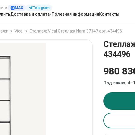
шите:
MAX
Telegram
упить
Доставка и оплата
Полезная информация
Контакты
лажи
>
Vical
>
Стеллаж Vical Стеллаж Nara 37147 арт. 434496
Стеллаж
434496
980 83
Под заказ, 4–