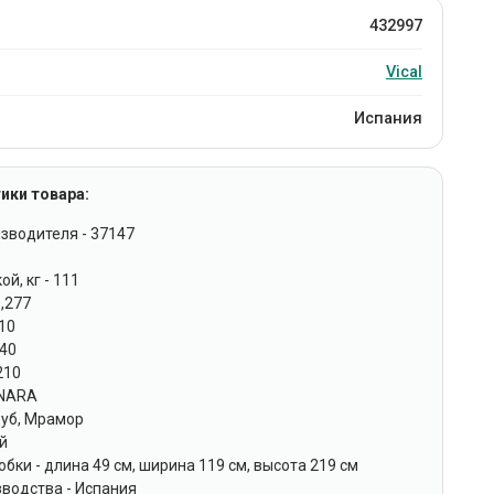
432997
Vical
Испания
ики товара:
зводителя - 37147
1
ой, кг - 111
1,277
110
 40
210
 NARA
Дуб, Мрамор
ый
бки - длина 49 см, ширина 119 см, высота 219 см
зводства - Испания