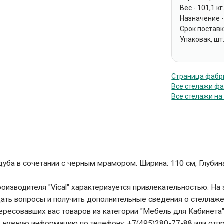
Вес - 101,1 кг
Назначение 
Срок поставки
Упаковак, шт.
Страница фабри
Все стелажи фа
Все стелажи на
уба в сочетании с черным мрамором. Ширина: 110 см, Глубина
оизводителя "Vical" характеризуется привлекательностью. На 
дать вопросы и получить дополнительные сведения о стеллаж
тересовавших вас товаров из категории "Мебель для Кабинета"
 нужную информацию по телефону: +7(495)280-77-88 или отп