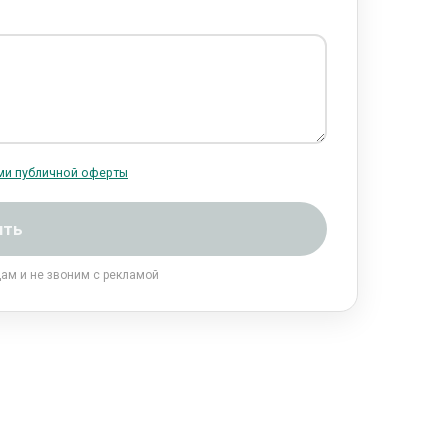
ми публичной оферты
ить
цам и не звоним с рекламой