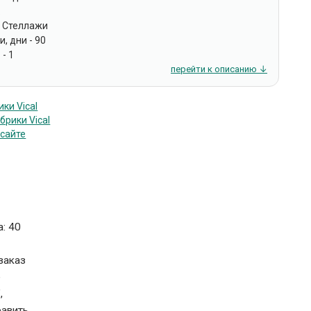
.
- Стеллажи
, дни - 90
 - 1
перейти к описанию ↓
ки Vical
брики Vical
 сайте
: 40
заказ
е
,
равить