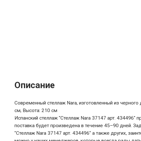
Описание
Современный стеллаж Nara, изготовленный из черного д
см, Высота: 210 см
Испанский стеллаж "Стеллаж Nara 37147 арт. 434496" пр
поставка будет произведена в течение 45–90 дней. За
"Стеллаж Nara 37147 арт. 434496" а также других, заин
можно у наших менеджеров, которые всегда рады дать