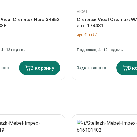
VICAL
Vical Стеллаж Nara 34852
Стеллаж Vical Стеллаж W
888
арт. 174431
арт. 413397
, 4–12 недель
Под заказ, 4–12 недель
прос
В корзину
Задать вопрос
В к