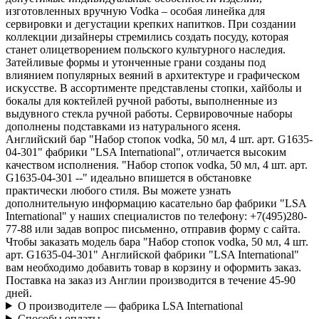
изготовленных вручную Vodka – особая линейка для
сервировки и дегустации крепких напитков. При создании
коллекции дизайнеры стремились создать посуду, которая
станет олицетворением польского культурного наследия.
Затейливые формы и утонченные грани созданы под
влиянием популярных веяний в архитектуре и графическом
искусстве. В ассортименте представлены стопки, хайболы и
бокалы для коктейлей ручной работы, выполненные из
выдувного стекла ручной работы. Сервировочные наборы
дополнены подставками из натурального ясеня.
Английский бар "Набор стопок vodka, 50 мл, 4 шт. арт. G1635-
04-301" фабрики "LSA International", отличается высоким
качеством исполнения. "Набор стопок vodka, 50 мл, 4 шт. арт.
G1635-04-301 --" идеально впишется в обстановке
практически любого стиля. Вы можете узнать
дополнительную информацию касательно бар фабрики "LSA
International" у наших специалистов по телефону: +7(495)280-
77-88 или задав вопрос письменно, отправив форму с сайта.
Чтобы заказать модель бара "Набор стопок vodka, 50 мл, 4 шт.
арт. G1635-04-301" Английской фабрики "LSA International"
вам необходимо добавить товар в корзину и оформить заказ.
Поставка на заказ из Англии производится в течение 45-90
дней.
О производителе — фабрика LSA International
Способы оплаты