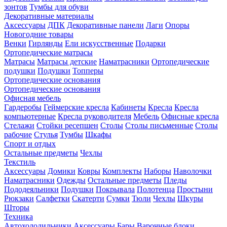
зонтов
Тумбы для обуви
Декоративные материалы
Аксессуары
ДПК
Декоративные панели
Лаги
Опоры
Новогодние товары
Венки
Гирлянды
Ели искусственные
Подарки
Ортопедические матрасы
Матрасы
Матрасы детские
Наматрасники
Ортопедические
подушки
Подушки
Топперы
Ортопедические основания
Ортопедические основания
Офисная мебель
Гардеробы
Геймерские кресла
Кабинеты
Кресла
Кресла
компьютерные
Кресла руководителя
Мебель
Офисные кресла
Стелажи
Стойки ресепшен
Столы
Столы письменные
Столы
рабочие
Стулья
Тумбы
Шкафы
Спорт и отдых
Остальные предметы
Чехлы
Текстиль
Аксессуары
Домики
Ковры
Комплекты
Наборы
Наволочки
Наматрасники
Одежды
Остальные предметы
Пледы
Пододеяльники
Подушки
Покрывала
Полотенца
Простыни
Рюкзаки
Салфетки
Скатерти
Сумки
Тюли
Чехлы
Шкуры
Шторы
Техника
Автохолодильники
Аксессуары
Бары
Варочные блоки