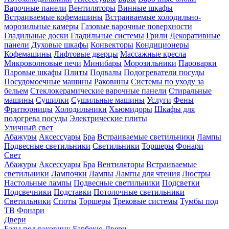
Варочные панели
Вентиляторы
Винные шкафы
Встраиваемые кофемашины
Встраиваемые холодильно-
морозильные камеры
Газовые варочные поверхности
Гладильные доски
Гладильные системы
Грили
Декоративные
панели
Духовые шкафы
Конвекторы
Кондиционеры
Кофемашины
Лифтовые дверцы
Массажные кресла
Микроволновые печи
Минибары
Морозильники
Пароварки
Паровые шкафы
Плиты
Подвалы
Подогреватели посуды
Посудомоечные машины
Раковины
Системы по уходу за
бельем
Стеклокерамические варочные панели
Стиральные
машины
Сушилки
Сушильные машины
Услуги
Фены
Фритюрницы
Холодильники
Хьюмидоры
Шкафы для
подогрева посуды
Электрические плиты
Уличный свет
Абажуры
Аксессуары
Бра
Встраиваемые светильники
Лампы
Подвесные светильники
Светильники
Торшеры
Фонари
Свет
Абажуры
Аксессуары
Бра
Вентиляторы
Встраиваемые
светильники
Лампочки
Лампы
Лампы для чтения
Люстры
Настольные лампы
Подвесные светильники
Подсветки
Подсвечники
Подставки
Потолочные светильники
Светильники
Споты
Торшеры
Трековые системы
Тумбы под
ТВ
Фонари
Двери
Базы под раковину
Барбекю
Двери