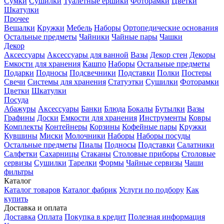
Сумки
Сушилки
Туалетные ершики
Фоторамки
Цветки
Шкатулки
Прочее
Вешалки
Кружки
Мебель
Наборы
Ортопедические основания
Остальные предметы
Чайники
Чайные пары
Чашки
Декор
Аксессуары
Аксессуары для ванной
Вазы
Декор стен
Декоры
Емкости для хранения
Кашпо
Наборы
Остальные предметы
Подарки
Подносы
Подсвечники
Подставки
Полки
Постеры
Свечи
Системы для хранения
Статуэтки
Сушилки
Фоторамки
Цветки
Шкатулки
Посуда
Абажуры
Аксессуары
Банки
Блюда
Бокалы
Бутылки
Вазы
Графины
Доски
Емкости для хранения
Инструменты
Ковры
Комплекты
Контейнеры
Корзины
Кофейные пары
Кружки
Кувшины
Миски
Молочники
Наборы
Наборы посуды
Остальные предметы
Пиалы
Подносы
Подставки
Салатники
Салфетки
Сахарницы
Стаканы
Столовые приборы
Столовые
сервизы
Сушилки
Тарелки
Формы
Чайные сервизы
Чаши
фильтры
Каталог
Каталог товаров
Каталог фабрик
Услуги по подбору
Как
купить
Доставка и оплата
Доставка
Оплата
Покупка в кредит
Полезная информация