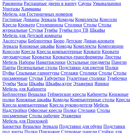
Раковины
Распашные двери в ванну
Сауны
Умывальники
Унитазы
Хаммамы
Мебель для Гостиничных номеров
Гостиные
Диваны
Зеркала
Комоды
Комплекты
Консоли
Кресла
Кровати
Столешницы
Столики
Столы
Столы
журнальные
Стулья
Тумбы
Тумбы под ТВ
Шкафы
Мебель для Детской комнаты
Аксессуары
Библиотеки
Бюро
Детские
Диван-кровати
Зеркала
Книжные шкафы
Комоды
Комплекты
Композиции
Консоли
Кресла
Кресла компьютерные
Кровати
Кровати
двухъярусные
Кроватки
Кроватки-трансформеры
Люстры
Мебель
Наборы
Наматрасники
Остальные предметы
Панели
Парты
Пеленальные столы
Подставки для цветов
Полки
Пуфы
Спальные гарнитуры
Стелажи
Столики
Столы
Столы
письменные
Стулья
Табуретки
Туалетные столики
Тумбочки
Тумбы
Часы
Шкафы
Шкафы-купе
Этажерки
Ящики
Мебель для Кабинета
Библиотеки
Вешалки
Геймерские кресла
Кабинеты
Книжные
полки
Книжные шкафы
Комоды
Компьютерные столы
Кресла
Кресла компьютерные
Кресла руководителя
Мебель
Надстройки
Офисные кресла
Полки
Стелажи
Столы
письменные
Столы рабочие
Этажерки
Мебель для Прихожей
Банкетки
Вешалки
Зеркала
Подставки для обуви
Подставки
под зонты
Полки
Прихожие
Стеновые панели
Стойки для