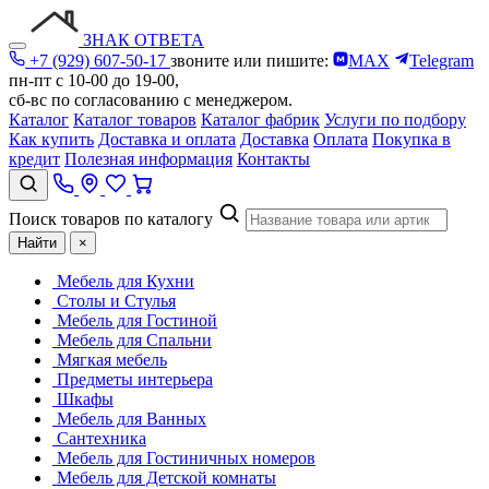
ЗНАК ОТВЕТА
+7 (929) 607-50-17
звоните или пишите:
MAX
Telegram
пн-пт с 10-00 до 19-00,
сб-вс по согласованию с менеджером.
Каталог
Каталог товаров
Каталог фабрик
Услуги по подбору
Как купить
Доставка и оплата
Доставка
Оплата
Покупка в
кредит
Полезная информация
Контакты
Поиск товаров по каталогу
Найти
×
Мебель для Кухни
Столы и Стулья
Мебель для Гостиной
Мебель для Спальни
Мягкая мебель
Предметы интерьера
Шкафы
Мебель для Ванных
Сантехника
Мебель для Гостиничных номеров
Мебель для Детской комнаты