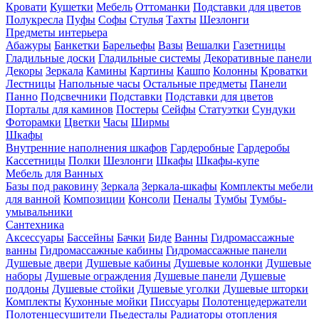
Кровати
Кушетки
Мебель
Оттоманки
Подставки для цветов
Полукресла
Пуфы
Софы
Стулья
Тахты
Шезлонги
Предметы интерьера
Абажуры
Банкетки
Барельефы
Вазы
Вешалки
Газетницы
Гладильные доски
Гладильные системы
Декоративные панели
Декоры
Зеркала
Камины
Картины
Кашпо
Колонны
Кроватки
Лестницы
Напольные часы
Остальные предметы
Панели
Панно
Подсвечники
Подставки
Подставки для цветов
Порталы для каминов
Постеры
Сейфы
Статуэтки
Сундуки
Фоторамки
Цветки
Часы
Ширмы
Шкафы
Внутренние наполнения шкафов
Гардеробные
Гардеробы
Кассетницы
Полки
Шезлонги
Шкафы
Шкафы-купе
Мебель для Ванных
Базы под раковину
Зеркала
Зеркала-шкафы
Комплекты мебели
для ванной
Композиции
Консоли
Пеналы
Тумбы
Тумбы-
умывальники
Сантехника
Аксессуары
Бассейны
Бачки
Биде
Ванны
Гидромассажные
ванны
Гидромассажные кабины
Гидромассажные панели
Душевые двери
Душевые кабины
Душевые колонки
Душевые
наборы
Душевые ограждения
Душевые панели
Душевые
поддоны
Душевые стойки
Душевые уголки
Душевые шторки
Комплекты
Кухонные мойки
Писсуары
Полотенцедержатели
Полотенцесушители
Пьедесталы
Радиаторы отопления