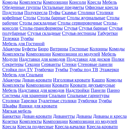
Комоды
Комплекты
Композиции
Консоли
Кресла
Мебель
Обеденные группы
Остальные предметы
Офисные кресла
Подстолья
Полукресла
Пуфы
Скамьи
Столики
Столики
кофейные
Столы
Столы барные
Столы журнальные
Столы
рабочие
Столы раскладные
Столы сервировочные
Столы-
консоли
Столы-трансформеры
Стулья
Стулья барные
Стулья
полубарные
Стулья складные
Стулья-лестницы
Табуретки
Тележки
Тумбы
Мебель для Гостиной
Абажуры
Буфеты
Бюро
Витрины
Гостиные
Колонны
Комоды
Комплекты
Композиции
Композиции из модулей
Мебель
Модули
Надставки для комодов
Подставки для дисков
Полки
Секретеры
Секции
Серванты
Стенки
Стеновые панели
Стойки под TV
Тумбочки
Тумбы
Тумбы под ТВ
Этажерки
Мебель для Спальни
Абажуры
Диван-кровати
Изголовья кровати
Кашпо
Комоды
Комплекты
Композиции
Кровати
Кровати двухъярусные
Мебель
Надставки для комодов
Надстройки
Панели
Панно
Системы для хранения
Спальни
Спальные гарнитуры
Столики
Тарелки
Туалетные столики
Тумбочки
Тумбы
Шкафы
Ящики для кровати
Мягкая мебель
Банкетки
Диван-кровати
Диванетты
Диваны
Диваны и кресла
Козетки
Комплекты
Композиции
Композиции из модулей
Кресла
Кресла подвесные
Кресла-качалки
Кресла-кровати