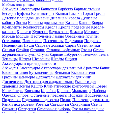
Мебель для улицы
Абажуры
Аксессуары
Банкетки
Барбекю
Барные стойки
Беседки
Буфеты
Вентиляторы
Вышки
Гамаки
Горки
Грили
Детские площадки
Диваны
Диваны и кресла
Душевые
кабины
Зонты
Каркасы для гамаков
Качели
Кашпо
Ковры
Комплекты
Компостеры
Кресла
Кресла подвесные
Кресла-
качалки
Кровати
Кушетки
Лаунж зона
Лежаки
Матрасы
Мебель
Модули
Настольные лампы
Обеденные группы
Оттоманки
Павильоны
Песочницы
Подставки
Подушки
Поленницы
Пуфы
Садовые домики
Сараи
Светильники
Скамьи
Стойки
Столики
Столики кофейные
Столы
Столы
журнальные
Стулья
Стулья барные
Табуретки
Тележки
Тенты
Теплицы
Шатры
Шезлонги
Шкафы
Ящики
Аксессуары и принадлежности
Абажуры
Аксессуары
Аксессуары для ванной
Ароматы
Банки
Блоки питания
Бутылочницы
Вешалки
Выключатели
Графины
Деммеры
Держатели
Держатели для книг
Диспенсеры
Дозаторы для жидкого мыла
Емкости для
хранения
Зонты
Кашпо
Климатические контроллеры
Ковры
Контейнеры
Корзины
Коробки
Крючки
Мыльницы
Наборы
Одежды
Опоры
Остальные предметы
Подарки
Подсвечники
Подставки
Подставки под зонты
Полки
Полотенцедержатели
Рамки под розетки
Розетки
Сателлиты
Сахарницы
Свечи
Стаканы
Статуэтки
Столовые приборы
Столы раскладные