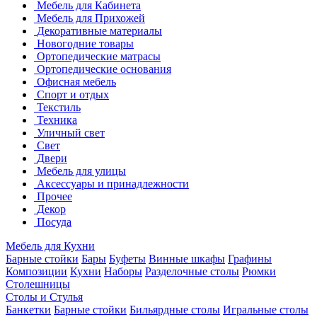
Мебель для Кабинета
Мебель для Прихожей
Декоративные материалы
Новогодние товары
Ортопедические матрасы
Ортопедические основания
Офисная мебель
Спорт и отдых
Текстиль
Техника
Уличный свет
Свет
Двери
Мебель для улицы
Аксессуары и принадлежности
Прочее
Декор
Посуда
Мебель для Кухни
Барные стойки
Бары
Буфеты
Винные шкафы
Графины
Композиции
Кухни
Наборы
Разделочные столы
Рюмки
Столешницы
Столы и Стулья
Банкетки
Барные стойки
Бильярдные столы
Игральные столы