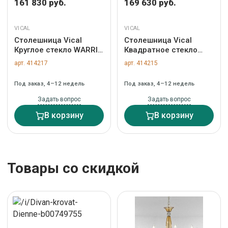
161 830 руб.
169 630 руб.
VICAL
VICAL
Столешница Vical
Столешница Vical
Круглое стекло WARRI
Квадратное стекло
130 арт. 170103
150x150 арт. 170227
арт. 414217
арт. 414215
Под заказ, 4–12 недель
Под заказ, 4–12 недель
Задать вопрос
Задать вопрос
В корзину
В корзину
Товары со скидкой