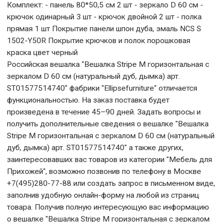
Комплект: - панель 80*50,5 см 2 шт - зеркало D 60 см -
крючок одинарный 3 шт - крючок двойной 2 шт - полка
прямая 1 шт Покрытие панели шпон дуба, эмаль NCS S
1502-Y50R Покрытие крючков и полок порошковая
краска цвет черный
Российская вешалка "Вешалка Stripe M горизонтальная с
зеркалом D 60 см (натуральный дуб, дымка) арт.
ST01577514740" фабрики "Ellipsefurniture" отличается
функциональностью. На заказ поставка будет
произведена в течение 45–90 дней. Задать вопросы и
получить дополнительные сведения о вешалке "Вешалка
Stripe M горизонтальная с зеркалом D 60 см (натуральный
дуб, дымка) арт. ST01577514740" а также других,
заинтересовавших вас товаров из категории "Мебель для
Прихожей", возможно позвонив по телефону в Москве
+7(495)280-77-88 или создать запрос в письменном виде,
заполнив удобную онлайн-форму на любой из страниц
товара. Получив полную интересующую вас информацию
о вешалке "Вешалка Stripe M горизонтальная с зеркалом