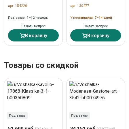
hub rail, 50 см, дерево,
Halmar W63
арт. 154220
арт. 130477
4 крючка арт. 1016843-
(натуральный) арт. V-
045
CH-W63-WIESZAK
Под заказ, 4–12 недель
У поставщика, 7–14 дней
Задать вопрос
Задать вопрос
В корзину
В корзину
Товары со скидкой
Под заказ
Под заказ
51 600 руб.
34 151 руб.
59 340 руб.
37 877 руб.