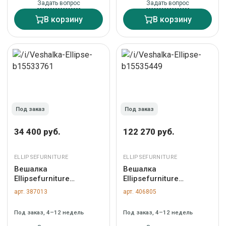
Задать вопрос
Задать вопрос
В корзину
В корзину
Под заказ
Под заказ
34 400 руб.
122 270 руб.
ELLIPSEFURNITURE
ELLIPSEFURNITURE
Вешалка
Вешалка
Ellipsefurniture
Ellipsefurniture
Вешалка Stripe M
Вешалка Stripe L
арт. 387013
арт. 406805
(молочный, черный)
горизонтальная с
арт. ST012302002
зеркалом 60*160 см
Под заказ, 4–12 недель
Под заказ, 4–12 недель
(натуральный дуб,