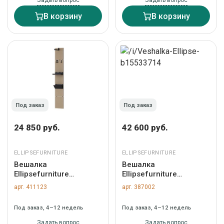
Задать вопрос
Задать вопрос
В корзину
В корзину
Под заказ
Под заказ
24 850 руб.
42 600 руб.
ELLIPSEFURNITURE
ELLIPSEFURNITURE
Вешалка
Вешалка
Ellipsefurniture
Ellipsefurniture
Вешалка Stripe L
Вешалка Stripe L
арт. 411123
арт. 387002
(капучино) арт.
(натуральный дуб,
ST012475081
черный) арт.
Под заказ, 4–12 недель
Под заказ, 4–12 недель
ST012402141
Задать вопрос
Задать вопрос