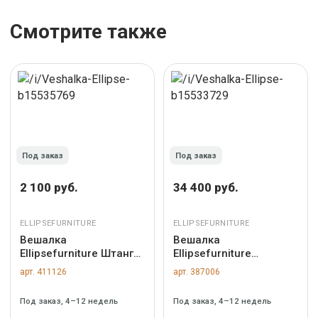
Смотрите также
Под заказ
Под заказ
2 100 руб.
34 400 руб.
ELLIPSEFURNITURE
ELLIPSEFURNITURE
Вешалка
Вешалка
Ellipsefurniture Штанга
Ellipsefurniture
для вешалки Stripe M, L
Вешалка Stripe M
арт. 411126
арт. 387006
(черный) арт.
(дымка, черный) арт.
ST033064102
ST012302135
Под заказ, 4–12 недель
Под заказ, 4–12 недель