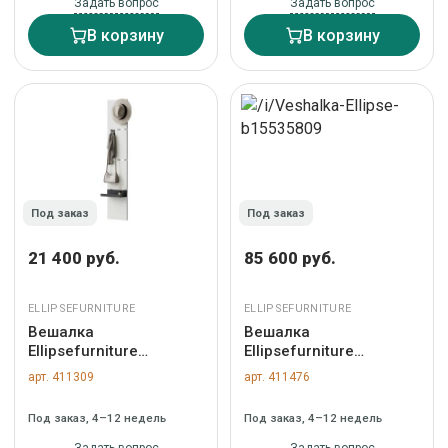
дымка) арт.
Задать вопрос
Задать вопрос
ST01477514732
В корзину
В корзину
Под заказ
Под заказ
21 400 руб.
85 600 руб.
ELLIPSEFURNITURE
ELLIPSEFURNITURE
Вешалка
Вешалка
Ellipsefurniture
Ellipsefurniture
Вешалка Stripe M
Вешалка Stripe M
арт. 411309
арт. 411476
(белый) арт.
горизонтальная с
ST012375001
зеркалом D 60 см
Под заказ, 4–12 недель
Под заказ, 4–12 недель
(светло-серый) арт.
ST01570209940