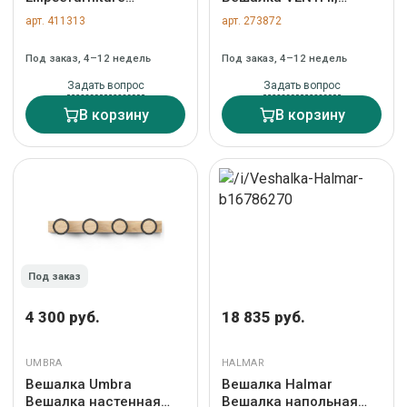
Вешалка Stripe M
белая арт. ZN-273872
арт. 411313
арт. 273872
(кашемир) арт.
ST012375150
Под заказ, 4–12 недель
Под заказ, 4–12 недель
Задать вопрос
Задать вопрос
В корзину
В корзину
Под заказ
4 300 руб.
18 835 руб.
UMBRA
HALMAR
Вешалка Umbra
Вешалка Halmar
Вешалка настенная
Вешалка напольная