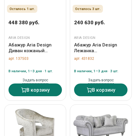
Осталось 1 шт.
Осталось 3 шт.
448 380 руб.
240 630 руб.
ARIA DESIGN
ARIA DESIGN
Абажур Aria Design
Абажур Aria Design
Диван кожаный
Лежанка
СИНЕМА/Cinema арт.
ВЕРОНА/VERONA арт.
арт. 137503
арт. 431832
ZN-137503
ZN-431832
В наличии, 1–3 дня · 1 шт.
В наличии, 1–3 дня · 3 шт.
Задать вопрос
Задать вопрос
В корзину
В корзину