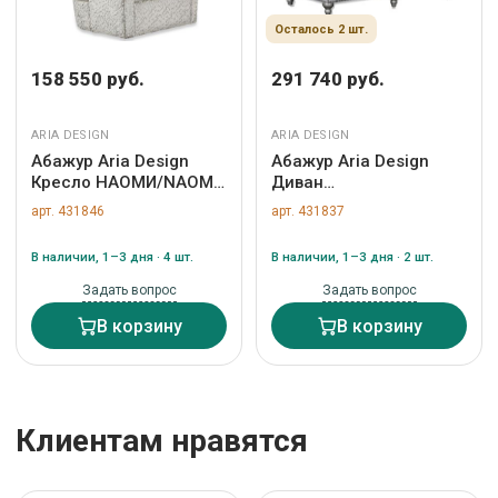
Осталось 2 шт.
158 550 руб.
291 740 руб.
ARIA DESIGN
ARIA DESIGN
Абажур Aria Design
Абажур Aria Design
Кресло НАОМИ/NAOMI
Диван
арт. ZN-431846
ЛОРРЭЙН/LORRAINE
арт. 431846
арт. 431837
арт. ZN-431837
В наличии, 1–3 дня · 4 шт.
В наличии, 1–3 дня · 2 шт.
Задать вопрос
Задать вопрос
В корзину
В корзину
Клиентам нравятся