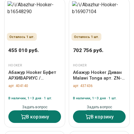
Осталось 1 шт.
Осталось 1 шт.
455 010 руб.
702 756 руб.
HOOKER
HOOKER
Абажур Hooker Буфет
Абажур Hooker Диван
АРХИВАРИУС /
Malawi Tonga арт. ZN-
ARCHIVIST арт. ZN-
437436
арт. 404140
арт. 437436
404140
В наличии, 1–3 дня · 1 шт.
В наличии, 1–3 дня · 1 шт.
Задать вопрос
Задать вопрос
В корзину
В корзину