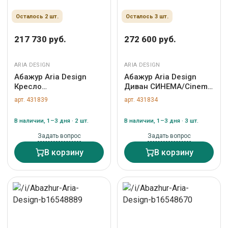
Осталось 2 шт.
Осталось 3 шт.
217 730 руб.
272 600 руб.
ARIA DESIGN
ARIA DESIGN
Абажур Aria Design
Абажур Aria Design
Кресло
Диван СИНЕМА/Cinema
ЛОРРЭЙН/LORRAINE
арт. ZN-431834
арт. 431839
арт. 431834
арт. ZN-431839
В наличии, 1–3 дня · 2 шт.
В наличии, 1–3 дня · 3 шт.
Задать вопрос
Задать вопрос
В корзину
В корзину