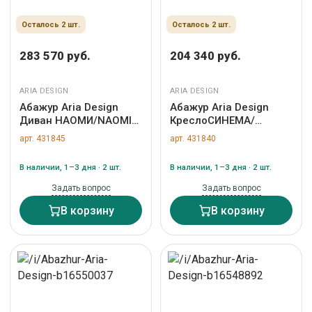
Осталось 2 шт.
Осталось 2 шт.
283 570 руб.
204 340 руб.
ARIA DESIGN
ARIA DESIGN
Абажур Aria Design
Абажур Aria Design
Диван НАОМИ/NAOMI
КреслоСИНЕМА/
арт. ZN-431845
Cinema арт. ZN-431840
арт. 431845
арт. 431840
В наличии, 1–3 дня · 2 шт.
В наличии, 1–3 дня · 2 шт.
Задать вопрос
Задать вопрос
В корзину
В корзину