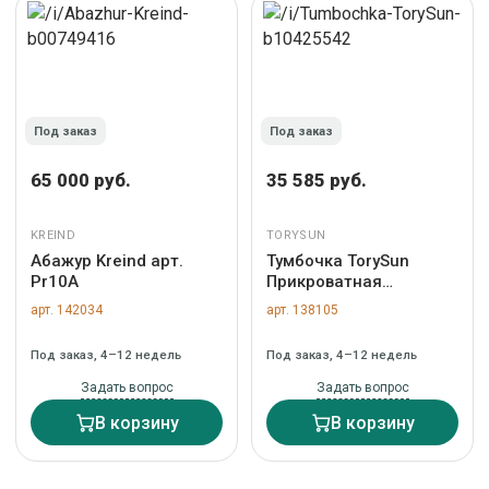
Под заказ
Под заказ
65 000 руб.
35 585 руб.
KREIND
TORYSUN
Абажур Kreind арт.
Тумбочка TorySun
Pr10A
Прикроватная
тумбочка One Static,
арт. 142034
арт. 138105
белый арт. 164
Под заказ, 4–12 недель
Под заказ, 4–12 недель
Задать вопрос
Задать вопрос
В корзину
В корзину