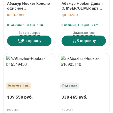
Абажур Hooker Кресло
Абажур Hooker Диван
офисное
ОЛИВЕР/OLIVER арт.
БРИНЛЕЙ/Brinley арт.
ZN-252035
арт. 438804
арт. 252035
ZN-438804
В наличии, 1–3 дня · 1 шт.
В наличии, 1–3 дня · 2 шт.
Задать вопрос
Задать вопрос
В корзину
В корзину
Осталось 1 шт.
Под заказ
139 550 руб.
330 465 руб.
HOOKER
HOOKER