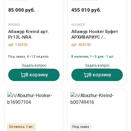
85 000 руб.
455 010 руб.
KREIND
HOOKER
Абажур Kreind арт.
Абажур Hooker Буфет
Pr13L-NRA
АРХИВАРИУС /
ARCHIVIST арт. ZN-
арт. 142020
арт. 404140
404140
Под заказ, 4–12 недель
В наличии, 1–3 дня · 1 шт.
Задать вопрос
Задать вопрос
В корзину
В корзину
Осталось 1 шт.
Под заказ