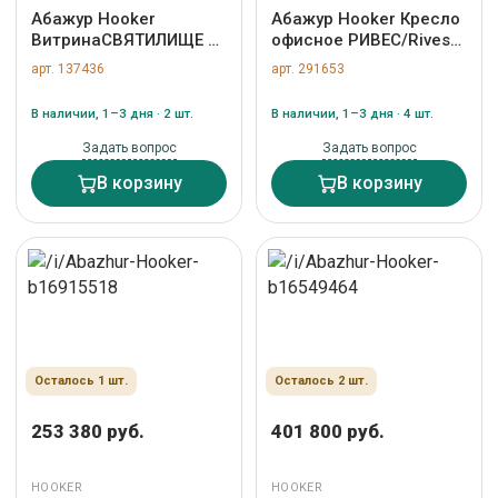
Абажур Hooker
Абажур Hooker Кресло
ВитринаСВЯТИЛИЩЕ 2
офисное РИВЕС/Rives
/ SANCTUARY 2 арт. ZN-
арт. ZN-291653
арт. 137436
арт. 291653
137436
В наличии, 1–3 дня · 2 шт.
В наличии, 1–3 дня · 4 шт.
Задать вопрос
Задать вопрос
В корзину
В корзину
Осталось 1 шт.
Осталось 2 шт.
253 380 руб.
401 800 руб.
HOOKER
HOOKER