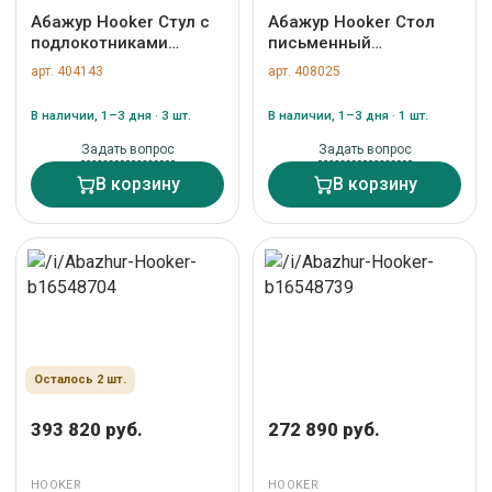
Абажур Hooker Стул с
Абажур Hooker Стол
подлокотниками
письменный
ЛИСБУРГ / LEESBURG
БРУКХЭВЕН/Brookhaven
арт. 404143
арт. 408025
арт. ZN-404143
арт. ZN-408025
В наличии, 1–3 дня · 3 шт.
В наличии, 1–3 дня · 1 шт.
Задать вопрос
Задать вопрос
В корзину
В корзину
Осталось 2 шт.
393 820 руб.
272 890 руб.
HOOKER
HOOKER