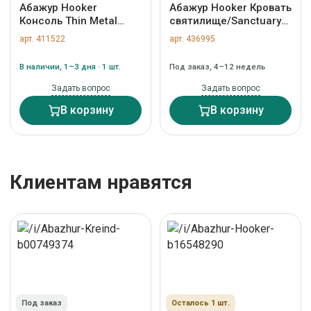
Абажур Hooker
Абажур Hooker Кровать
Консоль Thin Metal
святилище/Sanctuary
Console арт. ZN-
размер король арт. ZN-
арт. 411522
арт. 436995
411522
436995
В наличии, 1–3 дня · 1 шт.
Под заказ, 4–12 недель
Задать вопрос
Задать вопрос
В корзину
В корзину
Клиентам нравятся
Под заказ
Осталось 1 шт.