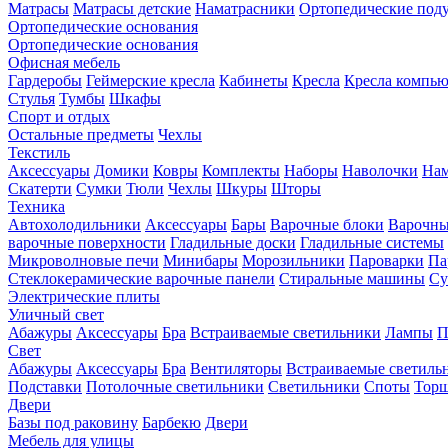
Матрасы
Матрасы детские
Наматрасники
Ортопедические под
Ортопедические основания
Ортопедические основания
Офисная мебель
Гардеробы
Геймерские кресла
Кабинеты
Кресла
Кресла компь
Стулья
Тумбы
Шкафы
Спорт и отдых
Остальные предметы
Чехлы
Текстиль
Аксессуары
Домики
Ковры
Комплекты
Наборы
Наволочки
Нам
Скатерти
Сумки
Тюли
Чехлы
Шкуры
Шторы
Техника
Автохолодильники
Аксессуары
Бары
Варочные блоки
Варочны
варочные поверхности
Гладильные доски
Гладильные системы
Микроволновые печи
Минибары
Морозильники
Пароварки
Па
Стеклокерамические варочные панели
Стиральные машины
Су
Электрические плиты
Уличный свет
Абажуры
Аксессуары
Бра
Встраиваемые светильники
Лампы
П
Свет
Абажуры
Аксессуары
Бра
Вентиляторы
Встраиваемые светиль
Подставки
Потолочные светильники
Светильники
Споты
Тор
Двери
Базы под раковину
Барбекю
Двери
Мебель для улицы