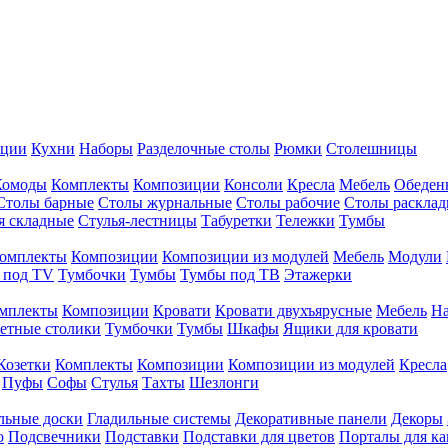
иции
Кухни
Наборы
Разделочные столы
Рюмки
Столешницы
Комоды
Комплекты
Композиции
Консоли
Кресла
Мебель
Обеден
Столы барные
Столы журнальные
Столы рабочие
Столы раскла
я складные
Стулья-лестницы
Табуретки
Тележки
Тумбы
омплекты
Композиции
Композиции из модулей
Мебель
Модули
 под TV
Тумбочки
Тумбы
Тумбы под ТВ
Этажерки
мплекты
Композиции
Кровати
Кровати двухъярусные
Мебель
На
етные столики
Тумбочки
Тумбы
Шкафы
Ящики для кровати
Козетки
Комплекты
Композиции
Композиции из модулей
Кресла
Пуфы
Софы
Стулья
Тахты
Шезлонги
льные доски
Гладильные системы
Декоративные панели
Декоры
о
Подсвечники
Подставки
Подставки для цветов
Порталы для к