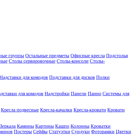
ные группы
Остальные предметы
Офисные кресла
Подстолья
дные
Столы сервировочные
Столы-консоли
Столы-
Надставки для комодов
Подставки для дисков
Полки
дставки для комодов
Надстройки
Панели
Панно
Системы для
Кресла подвесные
Кресла-качалки
Кресла-кровати
Кровати
Зеркала
Камины
Картины
Кашпо
Колонны
Кроватки
аминов
Постеры
Сейфы
Статуэтки
Сундуки
Фоторамки
Цветки