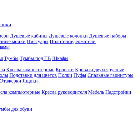
ьники
вери
Душевые кабины
Душевые колонки
Душевые наборы
нные мойки
Писсуары
Полотенцедержатели
мамы
ья
Тумбы
Тумбы под ТВ
Шкафы
ла
Кресла компьютерные
Кровати
Кровати двухъярусные
толы
Подставки для цветов
Полки
Пуфы
Спальные гарнитуры
Этажерки
Ящики
сла компьютерные
Кресла руководителя
Мебель
Надстройки
умбы для обуви