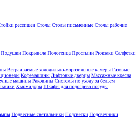
Стойки ресепшен
Столы
Столы письменные
Столы рабочие
Подушки
Покрывала
Полотенца
Простыни
Рюкзаки
Салфетки
ины
Встраиваемые холодильно-морозильные камеры
Газовые
иционеры
Кофемашины
Лифтовые дверцы
Массажные кресла
ечные машины
Раковины
Системы по уходу за бельем
льники
Хьюмидоры
Шкафы для подогрева посуды
ампы
Подвесные светильники
Подсветки
Подсвечники