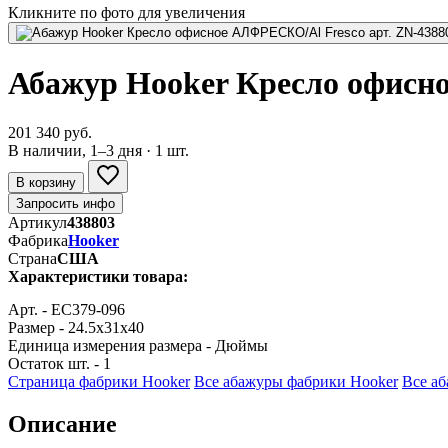
Кликните по фото для увеличения
Абажур Hooker Кресло офисн
201 340 руб.
В наличии, 1–3 дня · 1 шт.
В корзину
Запросить инфо
Артикул
438803
Фабрика
Hooker
Страна
США
Характеристики товара:
Арт. - EC379-096
Размер - 24.5x31x40
Единица измерения размера - Дюймы
Остаток шт. - 1
Страница фабрики Hooker
Все абажуры фабрики Hooker
Все аб
Описание