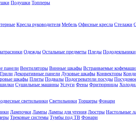
ушки
Подушки
Топперы
ютерные
Кресла руководителя
Мебель
Офисные кресла
Стелажи
атрасники
Одежды
Остальные предметы
Пледы
Пододеяльники
е панели
Вентиляторы
Винные шкафы
Встраиваемые кофемаш
Грили
Декоративные панели
Духовые шкафы
Конвекторы
Конд
ровые шкафы
Плиты
Подвалы
Подогреватели посуды
Посудомо
шилки
Сушильные машины
Услуги
Фены
Фритюрницы
Холоди
одвесные светильники
Светильники
Торшеры
Фонари
ники
Лампочки
Лампы
Лампы для чтения
Люстры
Настольные л
шеры
Трековые системы
Тумбы под ТВ
Фонари