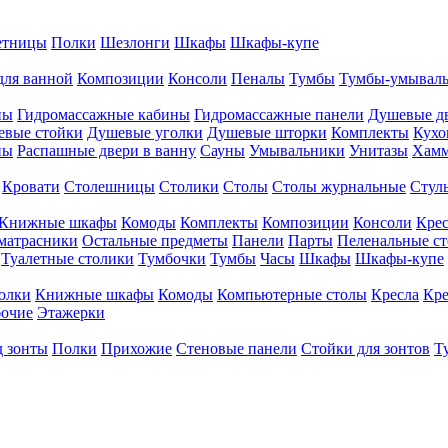
етницы
Полки
Шезлонги
Шкафы
Шкафы-купе
для ванной
Композиции
Консоли
Пеналы
Тумбы
Тумбы-умывал
ны
Гидромассажные кабины
Гидромассажные панели
Душевые д
евые стойки
Душевые уголки
Душевые шторки
Комплекты
Кухо
ны
Распашные двери в ванну
Сауны
Умывальники
Унитазы
Хам
Кровати
Столешницы
Столики
Столы
Столы журнальные
Стул
Книжные шкафы
Комоды
Комплекты
Композиции
Консоли
Крес
матрасники
Остальные предметы
Панели
Парты
Пеленальные с
Туалетные столики
Тумбочки
Тумбы
Часы
Шкафы
Шкафы-купе
олки
Книжные шкафы
Комоды
Компьютерные столы
Кресла
Кре
бочие
Этажерки
д зонты
Полки
Прихожие
Стеновые панели
Стойки для зонтов
Т