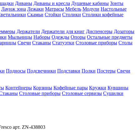
ощадки
Диваны
Диваны и кресла
Душевые кабины
Зонты
Лаунж зона
Лежаки
Матрасы
Мебель
Модули
Настольные
ветильники
Скамьи
Стойки
Столики
Столики кофейные
еммеры
Держатели
Держатели для книг
Диспенсеры
Дозаторы
чки
Мыльницы
Наборы
Одежды
Опоры
Остальные предметы
арницы
Свечи
Стаканы
Статуэтки
Столовые приборы
Столы
ки
Подносы
Подсвечники
Подставки
Полки
Постеры
Свечи
ты
Контейнеры
Корзины
Кофейные пары
Кружки
Кувшины
Стаканы
Столовые приборы
Столовые сервизы
Сушилки
esco арт. ZN-438803