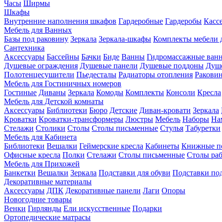
Часы
Ширмы
Шкафы
Внутренние наполнения шкафов
Гардеробные
Гардеробы
Касс
Мебель для Ванных
Базы под раковину
Зеркала
Зеркала-шкафы
Комплекты мебели 
Сантехника
Аксессуары
Бассейны
Бачки
Биде
Ванны
Гидромассажные ван
Душевые ограждения
Душевые панели
Душевые поддоны
Душ
Полотенцесушители
Пьедесталы
Радиаторы отопления
Ракови
Мебель для Гостиничных номеров
Гостиные
Диваны
Зеркала
Комоды
Комплекты
Консоли
Кресла
Мебель для Детской комнаты
Аксессуары
Библиотеки
Бюро
Детские
Диван-кровати
Зеркала
Кроватки
Кроватки-трансформеры
Люстры
Мебель
Наборы
На
Стелажи
Столики
Столы
Столы письменные
Стулья
Табуретки
Мебель для Кабинета
Библиотеки
Вешалки
Геймерские кресла
Кабинеты
Книжные п
Офисные кресла
Полки
Стелажи
Столы письменные
Столы ра
Мебель для Прихожей
Банкетки
Вешалки
Зеркала
Подставки для обуви
Подставки по
Декоративные материалы
Аксессуары
ДПК
Декоративные панели
Лаги
Опоры
Новогодние товары
Венки
Гирлянды
Ели искусственные
Подарки
Ортопедические матрасы