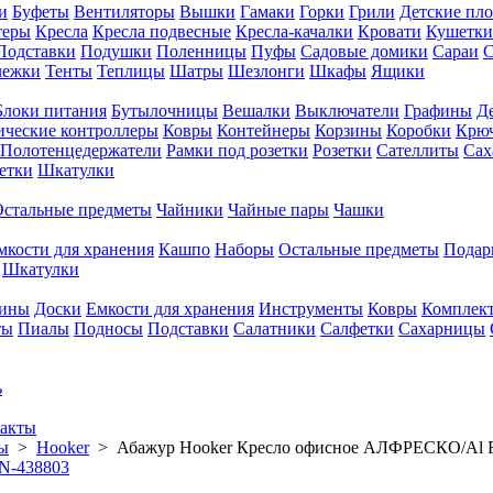
и
Буфеты
Вентиляторы
Вышки
Гамаки
Горки
Грили
Детские пл
теры
Кресла
Кресла подвесные
Кресла-качалки
Кровати
Кушетки
Подставки
Подушки
Поленницы
Пуфы
Садовые домики
Сараи
С
лежки
Тенты
Теплицы
Шатры
Шезлонги
Шкафы
Ящики
Блоки питания
Бутылочницы
Вешалки
Выключатели
Графины
Д
ческие контроллеры
Ковры
Контейнеры
Корзины
Коробки
Крю
Полотенцедержатели
Рамки под розетки
Розетки
Сателлиты
Сах
етки
Шкатулки
Остальные предметы
Чайники
Чайные пары
Чашки
мкости для хранения
Кашпо
Наборы
Остальные предметы
Подар
Шкатулки
фины
Доски
Емкости для хранения
Инструменты
Ковры
Комплек
ты
Пиалы
Подносы
Подставки
Салатники
Салфетки
Сахарницы
ь
акты
ы
>
Hooker
>
Абажур Hooker Кресло офисное АЛФРЕСКО/Al Fr