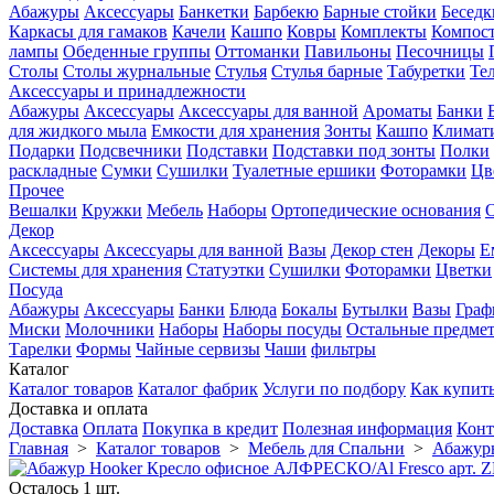
Абажуры
Аксессуары
Банкетки
Барбекю
Барные стойки
Беседк
Каркасы для гамаков
Качели
Кашпо
Ковры
Комплекты
Компос
лампы
Обеденные группы
Оттоманки
Павильоны
Песочницы
Столы
Столы журнальные
Стулья
Стулья барные
Табуретки
Те
Аксессуары и принадлежности
Абажуры
Аксессуары
Аксессуары для ванной
Ароматы
Банки
для жидкого мыла
Емкости для хранения
Зонты
Кашпо
Климати
Подарки
Подсвечники
Подставки
Подставки под зонты
Полки
раскладные
Сумки
Сушилки
Туалетные ершики
Фоторамки
Цв
Прочее
Вешалки
Кружки
Мебель
Наборы
Ортопедические основания
Декор
Аксессуары
Аксессуары для ванной
Вазы
Декор стен
Декоры
Е
Системы для хранения
Статуэтки
Сушилки
Фоторамки
Цветки
Посуда
Абажуры
Аксессуары
Банки
Блюда
Бокалы
Бутылки
Вазы
Гра
Миски
Молочники
Наборы
Наборы посуды
Остальные предме
Тарелки
Формы
Чайные сервизы
Чаши
фильтры
Каталог
Каталог товаров
Каталог фабрик
Услуги по подбору
Как купит
Доставка и оплата
Доставка
Оплата
Покупка в кредит
Полезная информация
Конт
Главная
>
Каталог товаров
>
Мебель для Спальни
>
Абажур
Осталось 1 шт.