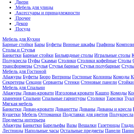
Двери
Мебель для улицы
Аксессуары и принадлежности
Прочее
Декор
Посуда
Мебель для Кухни
Барные стойки
Бары
Буфеты
Винные шкафы
Графины
Композ
Столы и Стулья
Банкетки
Барные стойки
Бильярдные столы
Игральные столы
Полукресла
Пуфы
Скамьи
Столики
Столики кофейные
Столы
трансформеры
Стулья
Стулья барные
Стулья полубарные
Стуль
Мебель для Гостиной
Абажуры
Буфеты
Бюро
Витрины
Гостиные
Колонны
Комоды
К
Секретеры
Секции
Серванты
Стенки
Стеновые панели
Стойки
Мебель для Спальни
Абажуры
Диван-кровати
Изголовья кровати
Кашпо
Комоды
Ко
хранения
Спальни
Спальные гарнитуры
Столики
Тарелки
Туал
Мягкая мебель
Банкетки
Диван-кровати
Диванетты
Диваны
Диваны и кресла
Кушетки
Мебель
Оттоманки
Подставки для цветов
Полукресла
Предметы интерьера
Абажуры
Банкетки
Барельефы
Вазы
Вешалки
Газетницы
Глади
Лестницы
Напольные часы
Остальные предметы
Панели
Панн