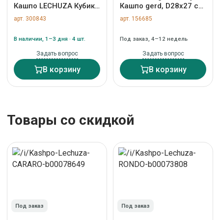
Кашпо LECHUZA Кубико
Кашпо gerd, D28х27 см
22 Черное с системой
кремовое/светло-
арт. 300843
арт. 156685
полива арт. ZN-300843
серое арт. TL-BB-GD-
CR-GR-28
В наличии, 1–3 дня · 4 шт.
Под заказ, 4–12 недель
Задать вопрос
Задать вопрос
В корзину
В корзину
Товары со скидкой
Под заказ
Под заказ