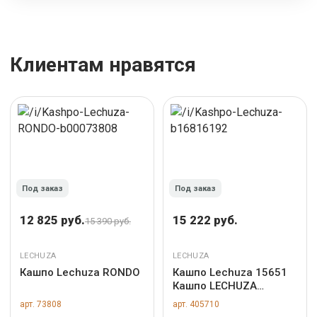
Клиентам нравятся
Под заказ
Под заказ
12 825 руб.
15 222 руб.
15 390 руб.
LECHUZA
LECHUZA
Кашпо Lechuza RONDO
Кашпо Lechuza 15651
Кашпо LECHUZA
Балконера Стоун 50
арт. 73808
арт. 405710
Светло-бежевое с