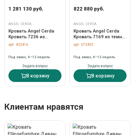
1 281 130 руб.
822 880 руб.
ANGEL CERDA
ANGEL CERDA
Кровать Angel Cerda
Кровать Angel Cerda
Кровать 7236 из
Кровать 7169 из темно-
экокожи песочного
серой экокожи для
арт. 433416
арт. 373492
цвета для матраса 180
матраса 150×200 арт.
x 200 см арт. 504096
273110
Под заказ, 4–12 недель
Под заказ, 4–12 недель
Задать вопрос
Задать вопрос
В корзину
В корзину
Клиентам нравятся