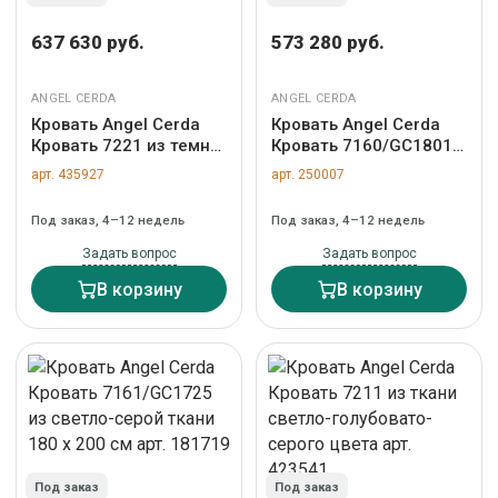
637 630 руб.
573 280 руб.
ANGEL CERDA
ANGEL CERDA
Кровать Angel Cerda
Кровать Angel Cerda
Кровать 7221 из темно-
Кровать 7160/GC1801
серой ткани для
из светло-серой ткани
арт. 435927
арт. 250007
матраса 180 x 200 см
180x200 арт. 181579
арт. 504512
Под заказ, 4–12 недель
Под заказ, 4–12 недель
Задать вопрос
Задать вопрос
В корзину
В корзину
Под заказ
Под заказ