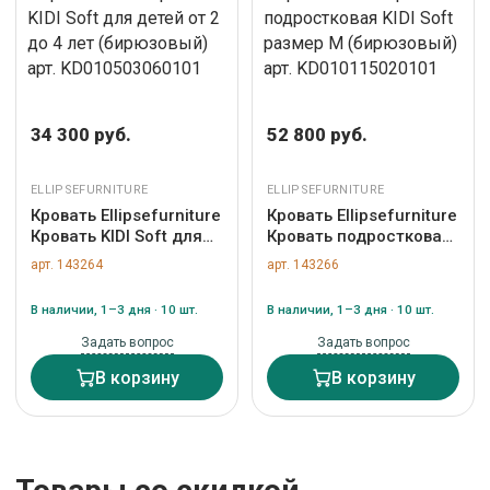
34 300 руб.
52 800 руб.
ELLIPSEFURNITURE
ELLIPSEFURNITURE
Кровать Ellipsefurniture
Кровать Ellipsefurniture
Кровать KIDI Soft для
Кровать подростковая
детей от 2 до 4 лет
KIDI Soft размер М
арт. 143264
арт. 143266
(бирюзовый) арт.
(бирюзовый) арт.
KD010503060101
KD010115020101
В наличии, 1–3 дня · 10 шт.
В наличии, 1–3 дня · 10 шт.
Задать вопрос
Задать вопрос
В корзину
В корзину