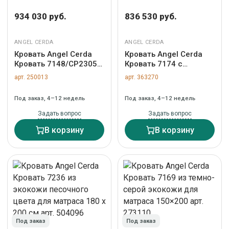
934 030 руб.
836 530 руб.
ANGEL CERDA
ANGEL CERDA
Кровать Angel Cerda
Кровать Angel Cerda
Кровать 7148/CP2305-
Кровать 7174 с
B из экокожи темно-
обивкой из коричневой
арт. 250013
арт. 363270
зеленого цвета арт.
ткани и коричневой
181128
эко-кожи 180x200 см
Под заказ, 4–12 недель
Под заказ, 4–12 недель
арт. 253828
Задать вопрос
Задать вопрос
В корзину
В корзину
Под заказ
Под заказ