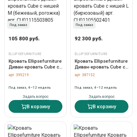
Под заказ
Под заказ
105 800 руб.
92 300 руб.
ELLIPSEFURNITURE
ELLIPSEFURNITURE
Кровать Ellipsefurniture
Кровать Ellipsefurniture
Диван-кровать Cube c
Диван-кровать Cube c
нишей M (бежевый,
нишей L (бирюзовый)
арт. 395219
арт. 387152
рогожка) арт.
арт. CU01105502401
CU01115503805
Под заказ, 4–12 недель
Под заказ, 4–12 недель
Задать вопрос
Задать вопрос
В корзину
В корзину