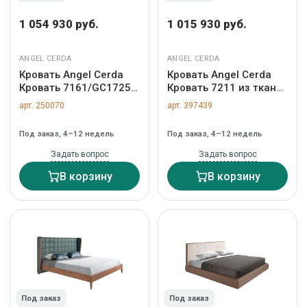
1 054 930 руб.
1 015 930 руб.
ANGEL CERDA
ANGEL CERDA
Кровать Angel Cerda
Кровать Angel Cerda
Кровать 7161/GC1725
Кровать 7211 из ткани
из светло-серой ткани
светло-голубовато-
арт. 250070
арт. 397439
180 x 200 см арт.
серого цвета арт.
181719
423541
Под заказ, 4–12 недель
Под заказ, 4–12 недель
Задать вопрос
Задать вопрос
В корзину
В корзину
Под заказ
Под заказ