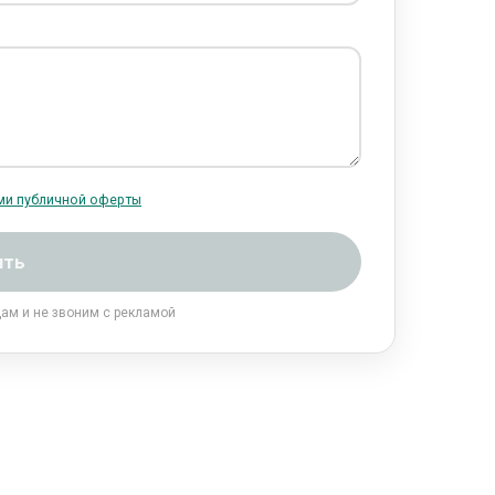
ми публичной оферты
ить
цам и не звоним с рекламой