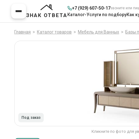
+7 (929) 607-50-17
звоните или пи
Каталог
Услуги по подбору
Как к
ЗНАК ОТВЕТА
Главная
>
Каталог товаров
>
Мебель для Ванных
>
Базы 
Под заказ
Кликните по фото для у