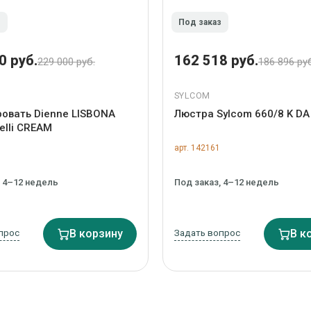
з
Под заказ
0 руб.
162 518 руб.
229 000 руб.
186 896 ру
SYLCOM
овать Dienne LISBONA
Люстра Sylcom 660/8 K DA
celli CREAM
арт. 142161
, 4–12 недель
Под заказ, 4–12 недель
прос
В корзину
Задать вопрос
В к