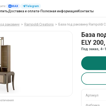
шите:
MAX
Telegram
упить
Доставка и оплата
Полезная информация
Контакты
под раковину
>
Rampoldi Creations
>
База под раковину Rampoldi Cre
База по
ELY 200,
Под заказ, 4–
Артикул
величения
Фабрика