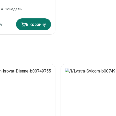
, 4–12 недель
ну
В корзину