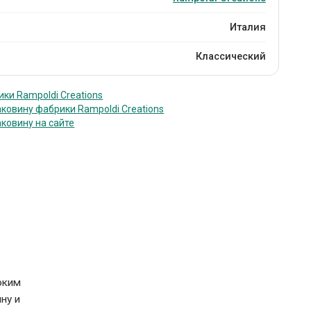
Италия
Классический
ки Rampoldi Creations
аковину фабрики Rampoldi Creations
аковину на сайте
оким
ну и