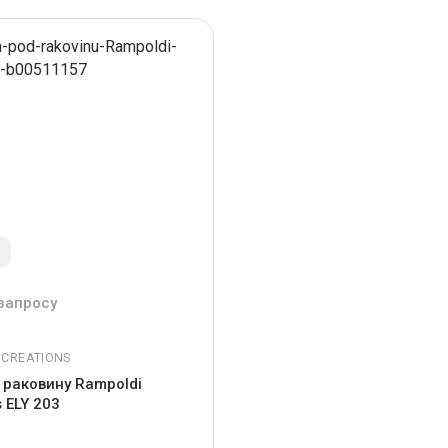
з
запросу
 CREATIONS
 раковину Rampoldi
s ELY 203