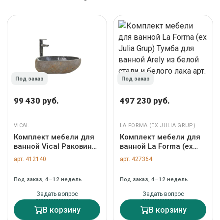
Под заказ
Под заказ
99 430 руб.
497 230 руб.
VICAL
LA FORMA (ЕХ JULIA GRUP)
Комплект мебели для
Комплект мебели для
ванной Vical Раковина
ванной La Forma (ех
Taurus арт. 170047
Julia Grup) Тумба для
арт. 412140
арт. 427364
ванной Arely из белой
стали и белого лака
Под заказ, 4–12 недель
Под заказ, 4–12 недель
арт. 422321
Задать вопрос
Задать вопрос
В корзину
В корзину