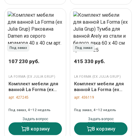
Под заказ
Под заказ
107 230 руб.
415 330 руб.
LA FORMA (ЕХ JULIA GRUP)
LA FORMA (ЕХ JULIA GRUP)
Комплект мебели для
Комплект мебели для
ванной La Forma (ех
ванной La Forma (ех
Julia Grup) Раковина
Julia Grup) Тумба для
арт. 427245
арт. 436119
Darnen из серого
ванной Arely из стали и
мрамора 40 x 40 см
белого лака 60 x 40 см
Под заказ, 4–12 недель
Под заказ, 4–12 недель
арт. 425197
арт. 422325
Задать вопрос
Задать вопрос
В корзину
В корзину