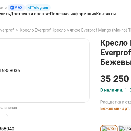
шите:
MAX
Telegram
упить
Доставка и оплата
Полезная информация
Контакты
verprof
>
Кресло Everprof Кресло мягкое Everprof Mango (Манго) 
Кресло 
Everpro
Бежевый
35 250
В наличии, 1–3
Расцветка и отд
величения
Бежевый · арт