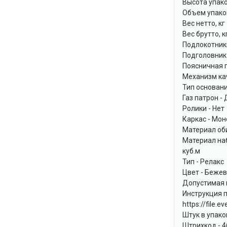
Высота упако
Объем упаков
Вес нетто, кг 
Вес брутто, кг
Подлокотники
Подголовник
Поясничная 
Механизм ка
Тип основан
Газ патрон -
Ролики - Нет
Каркас - Мо
Материал оби
Материал наб
куб.м
Тип - Релакс
Цвет - Беже
Допустимая на
Инструкция п
https://file
Штук в упаков
Штрихкод - 