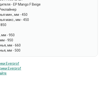
ителя - EP Mango F Beige
 Реклайнер
ья мин., мм - 450
ья макс., мм - 450
 850
 мм - 950
 мм - 950
ья, мм - 660
нья, мм - 500
ки Everprof
рики Everprof
айте