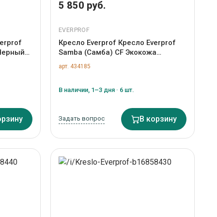
5 850 руб.
EVERPROF
erprof
Кресло Everprof Кресло Everprof
 Черный
Samba (Самба) CF Экокожа
Бежевый арт. ZN-434185
арт. 434185
В наличии, 1–3 дня · 6 шт.
орзину
Задать вопрос
В корзину