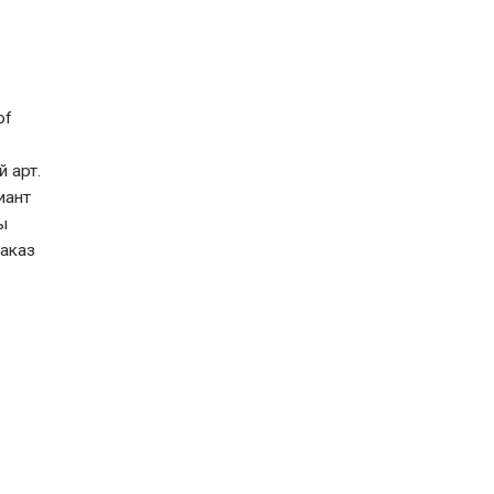
of
 арт.
иант
ы
заказ