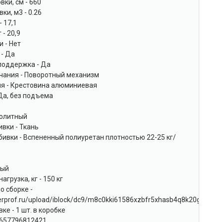
вки, см - 660
ки, м3 - 0.26
- 17,1
 - 20,9
 - Нет
 - Да
поддержка - Да
чания - Поворотный механизм
ия - Крестовина алюминиевая
 Да, без подъема
нолитный
вки - Ткань
ивки - Вспененный полиуретан плотностью 22-25 кг/
вый
грузка, кг - 150 кг
о сборке -
.everprof.ru/upload/iblock/dc9/m8c0kki61586xzbfr5xhasb4q8k20g43.pdf
ке - 1 шт. в коробке
4657796812421