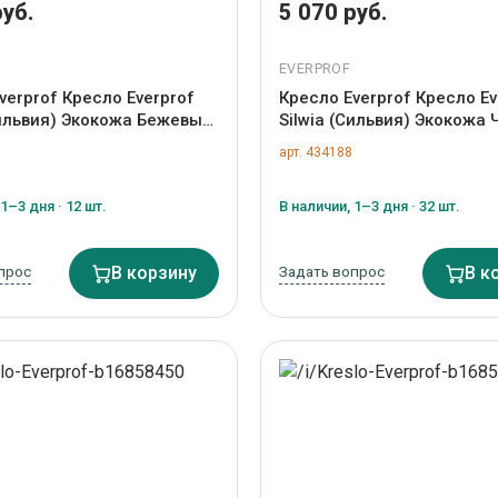
руб.
5 070 руб.
EVERPROF
verprof Кресло Everprof
Кресло Everprof Кресло Ev
Сильвия) Экокожа Бежевый
Silwia (Сильвия) Экокожа
434189
арт. ZN-434188
арт. 434188
1–3 дня · 12 шт.
В наличии, 1–3 дня · 32 шт.
прос
В корзину
Задать вопрос
В к