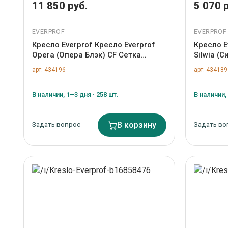
11 850 руб.
5 070 
EVERPROF
EVERPROF
Кресло Everprof Кресло Everprof
Кресло E
Opera (Опера Блэк) CF Сетка
Silwia (
Черный арт. ZN-434196
арт. ZN-
арт. 434196
арт. 434189
В наличии, 1–3 дня · 258 шт.
В наличии, 
Задать вопрос
В корзину
Задать во