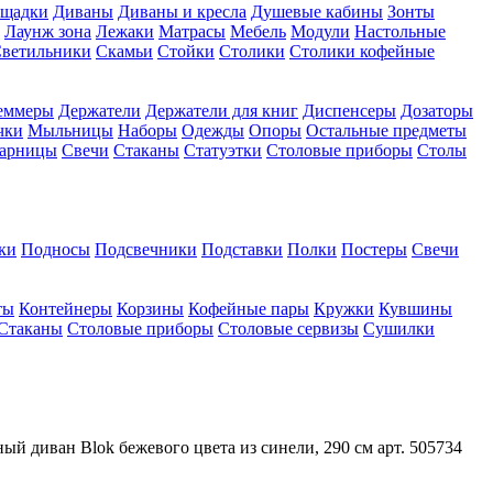
ощадки
Диваны
Диваны и кресла
Душевые кабины
Зонты
Лаунж зона
Лежаки
Матрасы
Мебель
Модули
Настольные
ветильники
Скамьи
Стойки
Столики
Столики кофейные
еммеры
Держатели
Держатели для книг
Диспенсеры
Дозаторы
чки
Мыльницы
Наборы
Одежды
Опоры
Остальные предметы
арницы
Свечи
Стаканы
Статуэтки
Столовые приборы
Столы
ки
Подносы
Подсвечники
Подставки
Полки
Постеры
Свечи
ты
Контейнеры
Корзины
Кофейные пары
Кружки
Кувшины
Стаканы
Столовые приборы
Столовые сервизы
Сушилки
ный диван Blok бежевого цвета из синели, 290 см арт. 505734