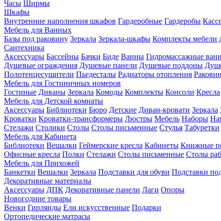
Часы
Ширмы
Шкафы
Внутренние наполнения шкафов
Гардеробные
Гардеробы
Касс
Мебель для Ванных
Базы под раковину
Зеркала
Зеркала-шкафы
Комплекты мебели 
Сантехника
Аксессуары
Бассейны
Бачки
Биде
Ванны
Гидромассажные ван
Душевые ограждения
Душевые панели
Душевые поддоны
Душ
Полотенцесушители
Пьедесталы
Радиаторы отопления
Ракови
Мебель для Гостиничных номеров
Гостиные
Диваны
Зеркала
Комоды
Комплекты
Консоли
Кресла
Мебель для Детской комнаты
Аксессуары
Библиотеки
Бюро
Детские
Диван-кровати
Зеркала
Кроватки
Кроватки-трансформеры
Люстры
Мебель
Наборы
На
Стелажи
Столики
Столы
Столы письменные
Стулья
Табуретки
Мебель для Кабинета
Библиотеки
Вешалки
Геймерские кресла
Кабинеты
Книжные п
Офисные кресла
Полки
Стелажи
Столы письменные
Столы ра
Мебель для Прихожей
Банкетки
Вешалки
Зеркала
Подставки для обуви
Подставки по
Декоративные материалы
Аксессуары
ДПК
Декоративные панели
Лаги
Опоры
Новогодние товары
Венки
Гирлянды
Ели искусственные
Подарки
Ортопедические матрасы