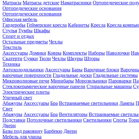
Матрасы
Матрасы детские
Наматрасники
Ортопедические под
Ортопедические основания
Ортопедические основания
Офисная мебель
Гардеробы
Геймерские кресла
Кабинеты
Кресла
Кресла компь
Стулья
Тумбы
Шкафы
Спорт и отдых
Остальные предметы
Чехлы
Текстиль
Аксессуары
Домики
Ковры
Комплекты
Наборы
Наволочки
Нам
Скатерти
Сумки
Тюли
Чехлы
Шкуры
Шторы
Техника
Автохолодильники
Аксессуары
Бары
Варочные блоки
Варочны
варочные поверхности
Гладильные доски
Гладильные системы
Микроволновые печи
Минибары
Морозильники
Пароварки
Па
Стеклокерамические варочные панели
Стиральные машины
Су
Электрические плиты
Уличный свет
Абажуры
Аксессуары
Бра
Встраиваемые светильники
Лампы
П
Свет
Абажуры
Аксессуары
Бра
Вентиляторы
Встраиваемые светиль
Подставки
Потолочные светильники
Светильники
Споты
Тор
Двери
Базы под раковину
Барбекю
Двери
Мебель для улицы