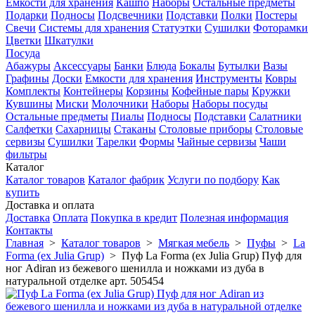
Емкости для хранения
Кашпо
Наборы
Остальные предметы
Подарки
Подносы
Подсвечники
Подставки
Полки
Постеры
Свечи
Системы для хранения
Статуэтки
Сушилки
Фоторамки
Цветки
Шкатулки
Посуда
Абажуры
Аксессуары
Банки
Блюда
Бокалы
Бутылки
Вазы
Графины
Доски
Емкости для хранения
Инструменты
Ковры
Комплекты
Контейнеры
Корзины
Кофейные пары
Кружки
Кувшины
Миски
Молочники
Наборы
Наборы посуды
Остальные предметы
Пиалы
Подносы
Подставки
Салатники
Салфетки
Сахарницы
Стаканы
Столовые приборы
Столовые
сервизы
Сушилки
Тарелки
Формы
Чайные сервизы
Чаши
фильтры
Каталог
Каталог товаров
Каталог фабрик
Услуги по подбору
Как
купить
Доставка и оплата
Доставка
Оплата
Покупка в кредит
Полезная информация
Контакты
Главная
>
Каталог товаров
>
Мягкая мебель
>
Пуфы
>
La
Forma (ех Julia Grup)
>
Пуф La Forma (ех Julia Grup) Пуф для
ног Adiran из бежевого шенилла и ножками из дуба в
натуральной отделке арт. 505454