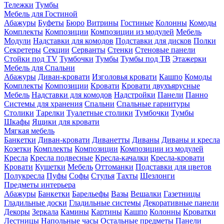
Тележки
Тумбы
Мебель для Гостиной
Абажуры
Буфеты
Бюро
Витрины
Гостиные
Колонны
Комоды
Комплекты
Композиции
Композиции из модулей
Мебель
Модули
Надставки для комодов
Подставки для дисков
Полки
Секретеры
Секции
Серванты
Стенки
Стеновые панели
Стойки под TV
Тумбочки
Тумбы
Тумбы под ТВ
Этажерки
Мебель для Спальни
Абажуры
Диван-кровати
Изголовья кровати
Кашпо
Комоды
Комплекты
Композиции
Кровати
Кровати двухъярусные
Мебель
Надставки для комодов
Надстройки
Панели
Панно
Системы для хранения
Спальни
Спальные гарнитуры
Столики
Тарелки
Туалетные столики
Тумбочки
Тумбы
Шкафы
Ящики для кровати
Мягкая мебель
Банкетки
Диван-кровати
Диванетты
Диваны
Диваны и кресла
Козетки
Комплекты
Композиции
Композиции из модулей
Кресла
Кресла подвесные
Кресла-качалки
Кресла-кровати
Кровати
Кушетки
Мебель
Оттоманки
Подставки для цветов
Полукресла
Пуфы
Софы
Стулья
Тахты
Шезлонги
Предметы интерьера
Абажуры
Банкетки
Барельефы
Вазы
Вешалки
Газетницы
Гладильные доски
Гладильные системы
Декоративные панели
Декоры
Зеркала
Камины
Картины
Кашпо
Колонны
Кроватки
Лестницы
Напольные часы
Остальные предметы
Панели