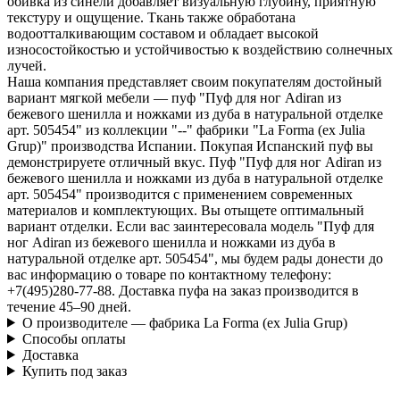
обивка из синели добавляет визуальную глубину, приятную
текстуру и ощущение. Ткань также обработана
водоотталкивающим составом и обладает высокой
износостойкостью и устойчивостью к воздействию солнечных
лучей.
Наша компания представляет своим покупателям достойный
вариант мягкой мебели — пуф "Пуф для ног Adiran из
бежевого шенилла и ножками из дуба в натуральной отделке
арт. 505454" из коллекции "--" фабрики "La Forma (ех Julia
Grup)" производства Испании. Покупая Испанский пуф вы
демонстрируете отличный вкус. Пуф "Пуф для ног Adiran из
бежевого шенилла и ножками из дуба в натуральной отделке
арт. 505454" производится с применением современных
материалов и комплектующих. Вы отыщете оптимальный
вариант отделки. Если вас заинтересовала модель "Пуф для
ног Adiran из бежевого шенилла и ножками из дуба в
натуральной отделке арт. 505454", мы будем рады донести до
вас информацию о товаре по контактному телефону:
+7(495)280-77-88. Доставка пуфа на заказ производится в
течение 45–90 дней.
О производителе — фабрика La Forma (ех Julia Grup)
Способы оплаты
Доставка
Купить под заказ