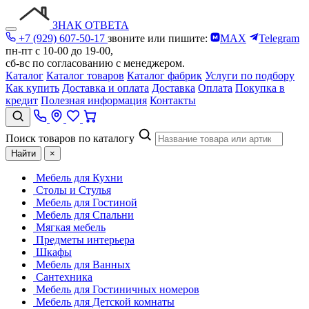
ЗНАК ОТВЕТА
+7 (929) 607-50-17
звоните или пишите:
MAX
Telegram
пн-пт с 10-00 до 19-00,
сб-вс по согласованию с менеджером.
Каталог
Каталог товаров
Каталог фабрик
Услуги по подбору
Как купить
Доставка и оплата
Доставка
Оплата
Покупка в
кредит
Полезная информация
Контакты
Поиск товаров по каталогу
Найти
×
Мебель для Кухни
Столы и Стулья
Мебель для Гостиной
Мебель для Спальни
Мягкая мебель
Предметы интерьера
Шкафы
Мебель для Ванных
Сантехника
Мебель для Гостиничных номеров
Мебель для Детской комнаты