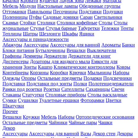
качалки
Кровати
Кушетки
Лаунж зона
Лежаки
Матрасы
Мебель
Модули
Настольные лампы
Обеденные группы
Оттоманки
Павильоны
Песочницы
Подставки
Подушки
Поленницы
Пуфы
Садовые домики
Сараи
Светильники
Скамьи
Стойки
Столики
Столики кофейные
Столы
Столы
журнальные
Стулья
Стулья барные
Табуретки
Тележки
Тенты
Теплицы
Шатры
Шезлонги
Шкафы
Ящики
Аксессуары и принадлежности
Абажуры
Аксессуары
Аксессуары для ванной
Ароматы
Банки
Блоки питания
Бутылочницы
Вешалки
Выключатели
Графины
Деммеры
Держатели
Держатели для книг
Диспенсеры
Дозаторы для жидкого мыла
Емкости для
хранения
Зонты
Кашпо
Климатические контроллеры
Ковры
Контейнеры
Корзины
Коробки
Крючки
Мыльницы
Наборы
Одежды
Опоры
Остальные предметы
Подарки
Подсвечники
Подставки
Подставки под зонты
Полки
Полотенцедержатели
Рамки под розетки
Розетки
Сателлиты
Сахарницы
Свечи
Стаканы
Статуэтки
Столовые приборы
Столы раскладные
Сумки
Сушилки
Туалетные ершики
Фоторамки
Цветки
Шкатулки
Прочее
Вешалки
Кружки
Мебель
Наборы
Ортопедические основания
Остальные предметы
Чайники
Чайные пары
Чашки
Декор
Аксессуары
Аксессуары для ванной
Вазы
Декор стен
Декоры