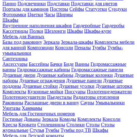
Панно
Подсвечники
Подставки
Подставки для цветов
Порталы для каминов
Постеры
Сейфы
Статуэтки
Сундуки
Фоторамки
Цветки
Часы
Ширмы
Шкафы
Внутренние наполнения шкафов
Гардеробные
Гардеробы
Кассетницы
Полки
Шезлонги
Шкафы
Шкафы-купе
Мебель для Ванных
Базы под раковину
Зеркала
Зеркала-шкафы
Комплекты мебели
для ванной
Композиции
Консоли
Пеналы
Тумбы
Тумбы-
умывальники
Сантехника
Аксессуары
Бассейны
Бачки
Биде
Ванны
Гидромассажные
ванны
Гидромассажные кабины
Гидромассажные панели
Душевые двери
Душевые кабины
Душевые колонки
Душевые
наборы
Душевые ограждения
Душевые панели
Душевые
поддоны
Душевые стойки
Душевые уголки
Душевые шторки
Комплекты
Кухонные мойки
Писсуары
Полотенцедержатели
Полотенцесушители
Пьедесталы
Радиаторы отопления
Раковины
Распашные двери в ванну
Сауны
Умывальники
Унитазы
Хаммамы
Мебель для Гостиничных номеров
Гостиные
Диваны
Зеркала
Комоды
Комплекты
Консоли
Кресла
Кровати
Столешницы
Столики
Столы
Столы
журнальные
Стулья
Тумбы
Тумбы под ТВ
Шкафы
Мебель для Детской комнаты