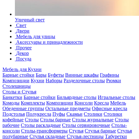
Уличный свет
Свет
Двери
Мебель для улицы
Аксессуары и принадлежности
Прочее
Декор
Посуда
Мебель для Кухни
Барные стойки
Бары
Буфеты
Винные шкафы
Графины
Композиции
Кухни
Наборы
Разделочные столы
Рюмки
Столешницы
Столы и Стулья
Банкетки
Барные стойки
Бильярдные столы
Игральные столы
Комоды
Комплекты
Композиции
Консоли
Кресла
Мебель
Обеденные группы
Остальные предметы
Офисные кресла
Подстолья
Полукресла
Пуфы
Скамьи
Столики
Столики
кофейные
Столы
Столы барные
Столы журнальные
Столы
рабочие
Столы раскладные
Столы сервировочные
Столы-
консоли
Столы-трансформеры
Стулья
Стулья барные
Стулья
полубарные
Стулья складные
Стулья-лестницы
Табуретки