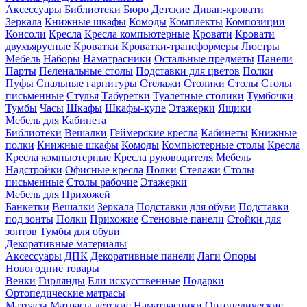
Аксессуары
Библиотеки
Бюро
Детские
Диван-кровати
Зеркала
Книжные шкафы
Комоды
Комплекты
Композиции
Консоли
Кресла
Кресла компьютерные
Кровати
Кровати
двухъярусные
Кроватки
Кроватки-трансформеры
Люстры
Мебель
Наборы
Наматрасники
Остальные предметы
Панели
Парты
Пеленальные столы
Подставки для цветов
Полки
Пуфы
Спальные гарнитуры
Стелажи
Столики
Столы
Столы
письменные
Стулья
Табуретки
Туалетные столики
Тумбочки
Тумбы
Часы
Шкафы
Шкафы-купе
Этажерки
Ящики
Мебель для Кабинета
Библиотеки
Вешалки
Геймерские кресла
Кабинеты
Книжные
полки
Книжные шкафы
Комоды
Компьютерные столы
Кресла
Кресла компьютерные
Кресла руководителя
Мебель
Надстройки
Офисные кресла
Полки
Стелажи
Столы
письменные
Столы рабочие
Этажерки
Мебель для Прихожей
Банкетки
Вешалки
Зеркала
Подставки для обуви
Подставки
под зонты
Полки
Прихожие
Стеновые панели
Стойки для
зонтов
Тумбы для обуви
Декоративные материалы
Аксессуары
ДПК
Декоративные панели
Лаги
Опоры
Новогодние товары
Венки
Гирлянды
Ели искусственные
Подарки
Ортопедические матрасы
Матрасы
Матрасы детские
Наматрасники
Ортопедические