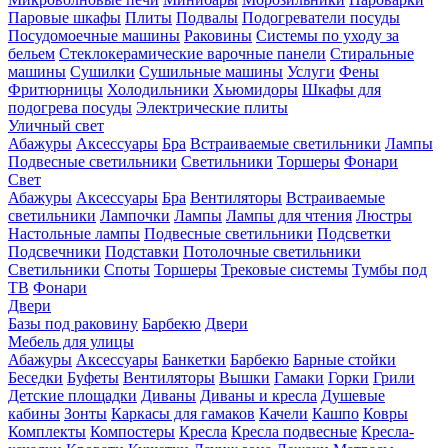
Паровые шкафы
Плиты
Подвалы
Подогреватели посуды
Посудомоечные машины
Раковины
Системы по уходу за
бельем
Стеклокерамические варочные панели
Стиральные
машины
Сушилки
Сушильные машины
Услуги
Фены
Фритюрницы
Холодильники
Хьюмидоры
Шкафы для
подогрева посуды
Электрические плиты
Уличный свет
Абажуры
Аксессуары
Бра
Встраиваемые светильники
Лампы
Подвесные светильники
Светильники
Торшеры
Фонари
Свет
Абажуры
Аксессуары
Бра
Вентиляторы
Встраиваемые
светильники
Лампочки
Лампы
Лампы для чтения
Люстры
Настольные лампы
Подвесные светильники
Подсветки
Подсвечники
Подставки
Потолочные светильники
Светильники
Споты
Торшеры
Трековые системы
Тумбы под
ТВ
Фонари
Двери
Базы под раковину
Барбекю
Двери
Мебель для улицы
Абажуры
Аксессуары
Банкетки
Барбекю
Барные стойки
Беседки
Буфеты
Вентиляторы
Вышки
Гамаки
Горки
Грили
Детские площадки
Диваны
Диваны и кресла
Душевые
кабины
Зонты
Каркасы для гамаков
Качели
Кашпо
Ковры
Комплекты
Компостеры
Кресла
Кресла подвесные
Кресла-