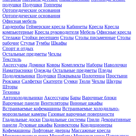
подушки
Подушки
Топперы
Ортопедические основания
Ортопедические основания
Офисная мебель
Гардеробы
Геймерские кресла
Кабинеты
Кресла
Кресла
компьютерные
Кресла руководителя
Мебель
Офисные кресла
Стелажи
Стойки ресепшен
Столы
Столы письменные
Столы
рабочие
Стулья
Тумбы
Шкафы
Спорт и отдых
Остальные предметы
Чехлы
Текстиль
Аксессуары
Домики
Ковры
Комплекты
Наборы
Наволочки
Наматрасники
Одежды
Остальные предметы
Пледы
Пододеяльники
Подушки
Покрывала
Полотенца
Простыни
Рюкзаки
Салфетки
Скатерти
Сумки
Тюли
Чехлы
Шкуры
Шторы
Техника
Автохолодильники
Аксессуары
Бары
Варочные блоки
Варочные панели
Вентиляторы
Винные шкафы
Встраиваемые кофемашины
Встраиваемые холодильно-
морозильные камеры
Газовые варочные поверхности
Гладильные доски
Гладильные системы
Грили
Декоративные
панели
Духовые шкафы
Конвекторы
Кондиционеры
Кофемашины
Лифтовые дверцы
Массажные кресла
Микроволновые печи
Минибары
Морозильники
Пароварки