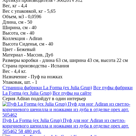
Артикул производителя - S00201VS12
Вес, кг - 4,4
Вес с упаковкой, кг - 5,65
Объем, м3 - 0,0596
Длина, см - 50
Ширина, см - 40
Высота, см - 40
Коллекция - Adiran
Высота Сиденья, см - 40
Цвет - Бежевый
Материал - Массив, Дуб
Размеры коробки - длина 63 см, ширина 43 см, высота 22 см
Страна производства - Испания
Вес - 4,4 кг.
Назначение - Пуф на ножках
Упаковак, шт. - 1
Страница фабрики La Forma (ех Julia Grup)
Все пуфы фабрики
La Forma (ех Julia Grup)
Все пуфы на сайте
Серия Adiran
подойдут в один интерьер
Пуф La Forma (ех Julia Grup) Пуф для ног Adiran из светло-
коричневого шенилла и ножками из дуба в отделке орех арт.
505462
58 480 руб.