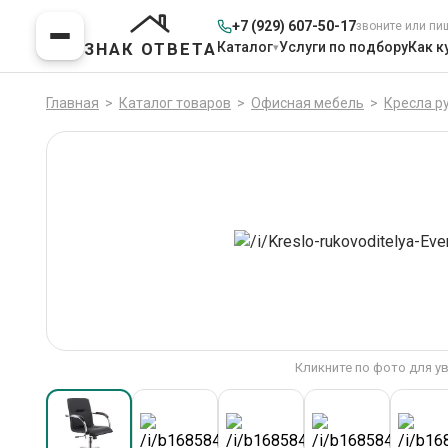
+7 (929) 607-50-17
звоните или пи
Каталог
Услуги по подбору
Как к
ЗНАК ОТВЕТА
Главная
>
Каталог товаров
>
Офисная мебель
>
Кресла р
Кликните по фото для у