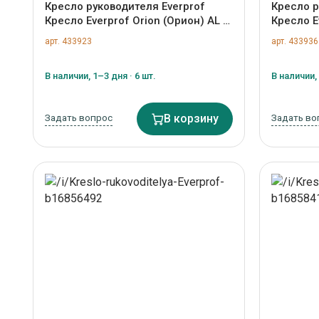
Кресло руководителя Everprof
Кресло р
Кресло Everprof Orion (Орион) AL M
Кресло E
Кожа Черный арт. ZN-433923
(Презид
арт. 433923
арт. 433936
арт. ZN-
В наличии, 1–3 дня · 6 шт.
В наличии, 
Задать вопрос
В корзину
Задать во