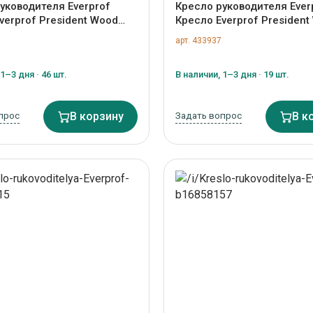
уководителя Everprof
Кресло руководителя Ever
verprof President Wood
Кресло Everprof President
ент Вуд) Экокожа Черный
(Президент Вуд) Кожа Чер
арт. 433937
433936
ZN-433937
1–3 дня · 46 шт.
В наличии, 1–3 дня · 19 шт.
прос
В корзину
Задать вопрос
В к