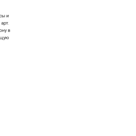
сы и
арт.
ону в
ющую