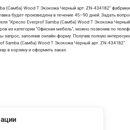
mba (Самба) Wood T Экокожа Черный арт. ZN-434182" фабрики
ставка будет произведена в течение 45–90 дней. Задать вопро
еля "Кресло Everprof Samba (Самба) Wood T Экокожа Черный 
ров из категории "Офисная мебель", можно позвонив по телеф
цы запрос, заполнив онлайн-форму. Получив полную интересу
rof Samba (Самба) Wood T Экокожа Черный арт. ZN-434182"
вар в корзину и оформить заказ.
мации