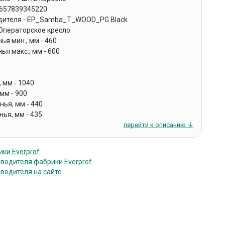
4657839345220
дителя - EP_Samba_T_WOOD_PG Black
 Операторское кресло
ья мин., мм - 460
ья макс., мм - 600
, мм - 1040
 мм - 900
ья, мм - 440
нья, мм - 435
перейти к описанию ↓
ки Everprof
оводителя фабрики Everprof
оводителя на сайте