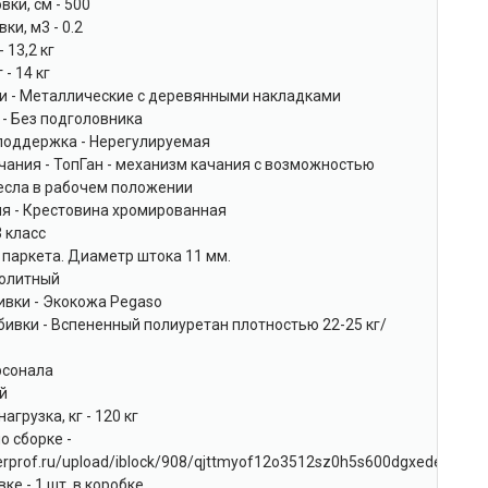
вки, см - 500
ки, м3 - 0.2
- 13,2 кг
 - 14 кг
и - Металлические с деревянными накладками
- Без подголовника
поддержка - Нерегулируемая
чания - ТопГан - механизм качания с возможностью
есла в рабочем положении
ия - Крестовина хромированная
3 класс
 паркета. Диаметр штока 11 мм.
нолитный
ивки - Экокожа Pegaso
ивки - Вспененный полиуретан плотностью 22-25 кг/
рсонала
ый
грузка, кг - 120 кг
о сборке -
.everprof.ru/upload/iblock/908/qjttmyof12o3512sz0h5s600dgxedezy.pdf
ке - 1 шт. в коробке