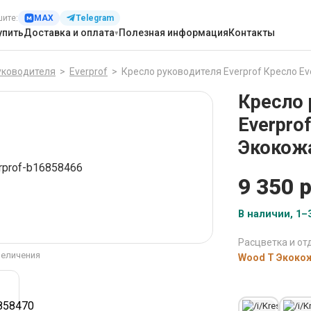
шите:
MAX
Telegram
упить
Доставка и оплата
Полезная информация
Контакты
уководителя
>
Everprof
>
Кресло руководителя Everprof Кресло Eve
Кресло 
Everpro
Экокожа
9 350 р
В наличии, 1–3
Расцветка и отд
величения
Wood T Экокож