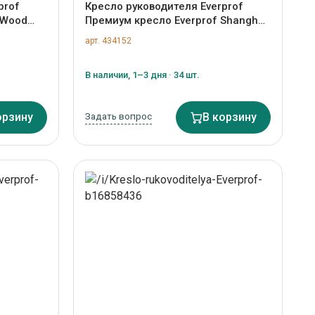
prof
Кресло руководителя Everprof
 Wood
Премиум кресло Everprof Shanghai
ный арт.
(Шанхай) Ткань Синий арт. ZN-
арт. 434152
434152
В наличии, 1–3 дня · 34 шт.
орзину
Задать вопрос
В корзину