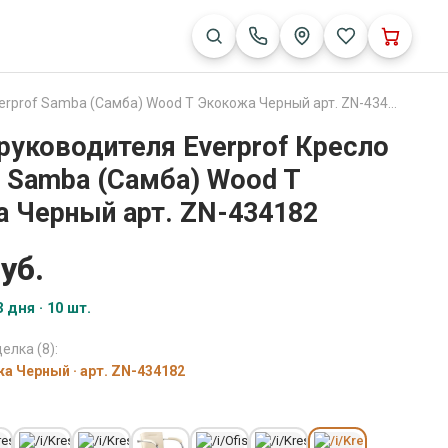
rprof Samba (Самба) Wood T Экокожа Черный арт. ZN-434182
руководителя Everprof Кресло
f Samba (Самба) Wood T
 Черный арт. ZN-434182
уб.
 дня · 10 шт.
елка (8):
а Черный · арт. ZN-434182