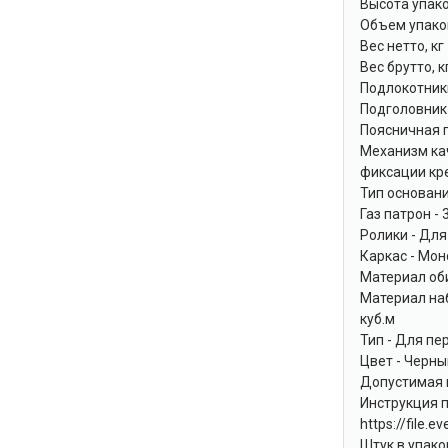
Высота упако
Объем упаков
Вес нетто, кг 
Вес брутто, кг
Подлокотник
Подголовник 
Поясничная 
Механизм ка
фиксации кр
Тип основан
Газ патрон - 
Ролики - Для
Каркас - Мо
Материал об
Материал наб
куб.м
Тип - Для пе
Цвет - Черн
Допустимая на
Инструкция п
https://file
Штук в упаков