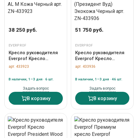
38 250 руб.
51 750 руб.
EVERPROF
EVERPROF
Кресло руководителя
Кресло руководителя
Everprof Кресло
Everprof Кресло
Everprof Orion (Орион)
Everprof President
арт. 433923
арт. 433936
AL M Кожа Черный арт.
Wood (Президент Вуд)
ZN-433923
Экокожа Черный арт.
В наличии, 1–3 дня · 6 шт.
В наличии, 1–3 дня · 46 шт.
ZN-433936
Задать вопрос
Задать вопрос
В корзину
В корзину