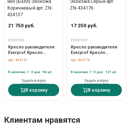
21 750 руб.
17 250 руб.
EVERPROF
EVERPROF
Кресло руководителя
Кресло руководителя
Everprof Кресло
Everprof Кресло
руководителя Everprof
Everprof Kent (Кент) TM
арт. 434137
арт. 434176
Bell (Бэлл) Экокожа
Экокожа Серый арт.
Коричневый арт. ZN-
ZN-434176
В наличии, 1–3 дня · 94 шт.
В наличии, 1–3 дня · 121 шт.
434137
Задать вопрос
Задать вопрос
В корзину
В корзину
Клиентам нравятся