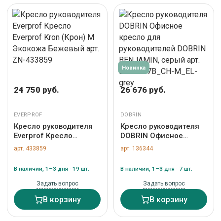
Новинка
24 750 руб.
26 676 руб.
EVERPROF
DOBRIN
Кресло руководителя
Кресло руководителя
Everprof Кресло
DOBRIN Офисное
Everprof Kron (Крон) M
кресло для
арт. 433859
арт. 136344
Экокожа Бежевый арт.
руководителей DOBRIN
ZN-433859
BENJAMIN, серый арт.
В наличии, 1–3 дня · 19 шт.
В наличии, 1–3 дня · 7 шт.
LMR-117B_CH-M_EL-
grey
Задать вопрос
Задать вопрос
В корзину
В корзину