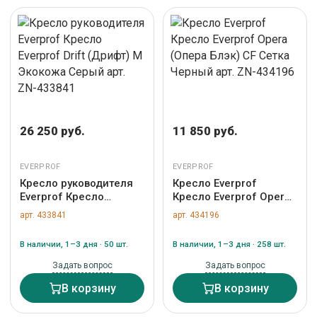
26 250 руб.
11 850 руб.
EVERPROF
EVERPROF
Кресло руководителя
Кресло Everprof
Everprof Кресло
Кресло Everprof Opera
Everprof Drift (Дрифт)
(Опера Блэк) CF Сетка
арт. 433841
арт. 434196
M Экокожа Серый арт.
Черный арт. ZN-
ZN-433841
434196
В наличии, 1–3 дня · 50 шт.
В наличии, 1–3 дня · 258 шт.
Задать вопрос
Задать вопрос
В корзину
В корзину