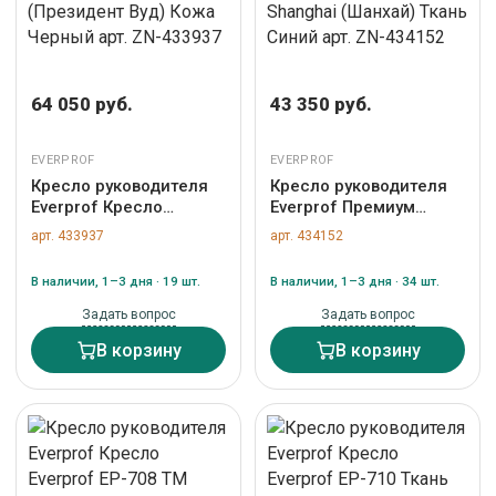
64 050 руб.
43 350 руб.
EVERPROF
EVERPROF
Кресло руководителя
Кресло руководителя
Everprof Кресло
Everprof Премиум
Everprof President
кресло Everprof
арт. 433937
арт. 434152
Wood (Президент Вуд)
Shanghai (Шанхай)
Кожа Черный арт. ZN-
Ткань Синий арт. ZN-
В наличии, 1–3 дня · 19 шт.
В наличии, 1–3 дня · 34 шт.
433937
434152
Задать вопрос
Задать вопрос
В корзину
В корзину