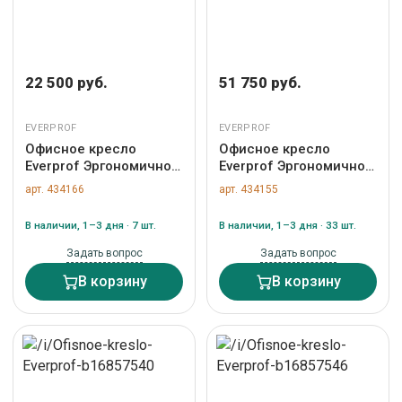
22 500 руб.
51 750 руб.
EVERPROF
EVERPROF
Офисное кресло
Офисное кресло
Everprof Эргономичное
Everprof Эргономичное
кресло Everprof Omega
кресло Everprof Atom
арт. 434166
арт. 434155
Grey (Омега Грэй)
Grey (Атом Грэй)
Сетка Серый арт. ZN-
Экокожа Серый арт.
В наличии, 1–3 дня · 7 шт.
В наличии, 1–3 дня · 33 шт.
434166
ZN-434155
Задать вопрос
Задать вопрос
В корзину
В корзину