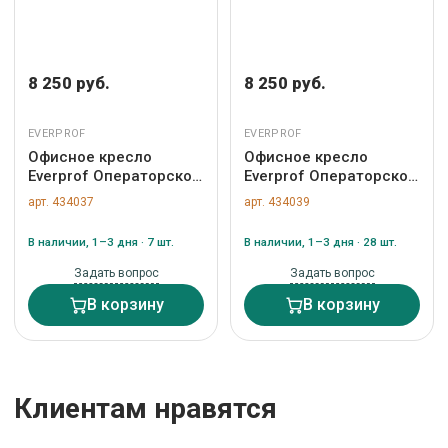
8 250 руб.
8 250 руб.
EVERPROF
EVERPROF
Офисное кресло
Офисное кресло
Everprof Операторское
Everprof Операторское
кресло Everprof EP-300
кресло Everprof EP-300
арт. 434037
арт. 434039
Экокожа Зеленый арт.
Экокожа Розовый арт.
ZN-434037
ZN-434039
В наличии, 1–3 дня · 7 шт.
В наличии, 1–3 дня · 28 шт.
Задать вопрос
Задать вопрос
В корзину
В корзину
Клиентам нравятся