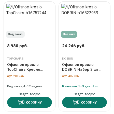
Под заказ
Новинка
8 980 руб.
24 246 руб.
TOPCHAIRS
DOBRIN
Офисное кресло
Офисное кресло
TopChairs Кресло
DOBRIN Набор 2 шт
офисное TopChairs ST-
Офисное кресло для
арт. 201246
арт. 402786
Basic сетка/ткань
персонала DOBRIN
оранжевый арт.
TERRY, черный велюр
Под заказ, 4–12 недель
В наличии, 1–3 дня · 5 шт.
УТ000035165
(MJ9-101) арт. LM-
9400-N_CH-M_V-MJ9-
Задать вопрос
Задать вопрос
101
В корзину
В корзину