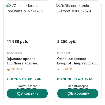
41 980 руб.
8 250 руб.
TOPCHAIRS
EVERPROF
Офисное кресло
Офисное кресло
TopChairs Кресло
Everprof Операторское
руководителя
кресло Everprof EP-300
арт. 386939
арт. 434031
TopChairs Solid с
Экокожа Черный арт.
оттоманкой серый арт.
ZN-434031
В наличии, 1–3 дня · 6 шт.
В наличии, 1–3 дня · 82 шт.
УТ000040807
Задать вопрос
Задать вопрос
В корзину
В корзину