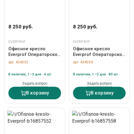
8 250 руб.
8 250 руб.
EVERPROF
EVERPROF
Офисное кресло
Офисное кресло
Everprof Операторское
Everprof Операторское
кресло Everprof EP-300
кресло Everprof EP-300
арт. 434033
арт. 434034
Экокожа Коричневый
Экокожа Серый арт.
арт. ZN-434033
ZN-434034
В наличии, 1–3 дня · 4 шт.
В наличии, 1–3 дня · 80 шт.
Задать вопрос
Задать вопрос
В корзину
В корзину