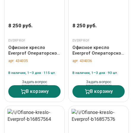
8 250 руб.
8 250 руб.
EVERPROF
EVERPROF
Офисное кресло
Офисное кресло
Everprof Операторское
Everprof Операторское
кресло Everprof EP-300
кресло Everprof EP-300
арт. 434035
арт. 434036
Экокожа Оранжевый
Экокожа Бирюзовый
арт. ZN-434035
арт. ZN-434036
В наличии, 1–3 дня · 115 шт.
В наличии, 1–3 дня · 93 шт.
Задать вопрос
Задать вопрос
В корзину
В корзину