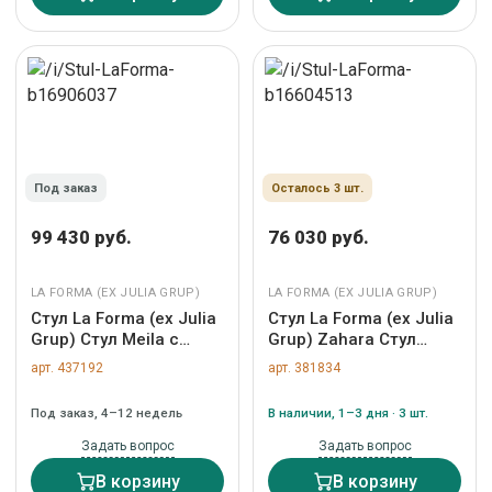
Под заказ
Осталось 3 шт.
99 430 руб.
76 030 руб.
LA FORMA (ЕХ JULIA GRUP)
LA FORMA (ЕХ JULIA GRUP)
Стул La Forma (ех Julia
Стул La Forma (ех Julia
Grup) Стул Meila с
Grup) Zahara Стул
подлокотниками из
бежевый с черными
арт. 437192
арт. 381834
бежевой синели и
стальными ножками
ножками из ясеня с
арт. 148496
Под заказ, 4–12 недель
В наличии, 1–3 дня · 3 шт.
отделкой орех арт.
504976
Задать вопрос
Задать вопрос
В корзину
В корзину