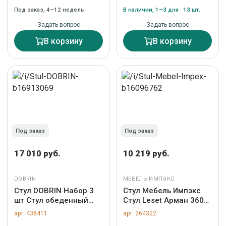
синий (BE-12) арт.
Под заказ, 4–12 недель
В наличии, 1–3 дня · 13 шт.
LMZL-PP638A-
N2_M_BE-12
Задать вопрос
Задать вопрос
В корзину
В корзину
Под заказ
Под заказ
17 010 руб.
10 219 руб.
DOBRIN
МЕБЕЛЬ ИМПЭКС
Стул DOBRIN Набор 3
Стул Мебель Импэкс
шт Стул обеденный
Стул Leset Арман 360
DOBRIN DSR, ножки
(поворотный
арт. 438411
арт. 264322
золотые, цвет чёрный
механизм) арт.