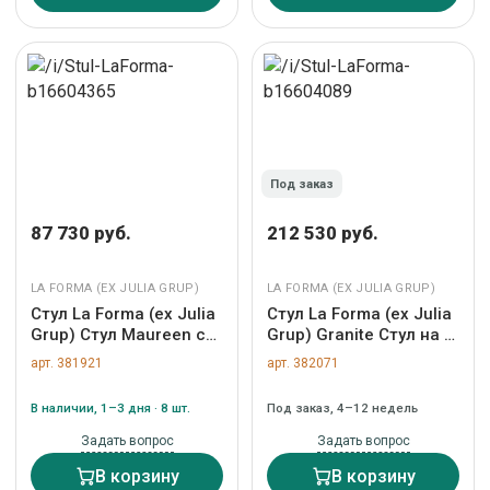
Под заказ
87 730 руб.
212 530 руб.
LA FORMA (ЕХ JULIA GRUP)
LA FORMA (ЕХ JULIA GRUP)
Стул La Forma (ех Julia
Стул La Forma (ех Julia
Grup) Стул Maureen со
Grup) Granite Стул на 3
шпоном ореха и
ножках из бежевого
арт. 381921
арт. 382071
металлом в черной
шенилла и массива
отделке арт. 108297
ясеня в отделке орех
В наличии, 1–3 дня · 8 шт.
Под заказ, 4–12 недель
арт. 207763
Задать вопрос
Задать вопрос
В корзину
В корзину