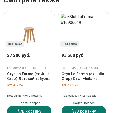
Под заказ
Под заказ
27 280 руб.
93 580 руб.
LA FORMA (ЕХ JULIA GRUP)
LA FORMA (ЕХ JULIA GRUP)
Стул La Forma (ех Julia
Стул La Forma (ех Julia
Grup) Детский табурет
Grup) Стул Meila из
Dilcia из массива
терракотовой синели и
арт. 429459
арт. 437190
каучука 31 см арт.
ножками из ясеня с
103475
отделкой орех арт.
Под заказ, 4–12 недель
Под заказ, 4–12 недель
504992
Задать вопрос
Задать вопрос
В корзину
В корзину