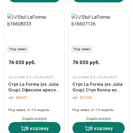
Под заказ
Под заказ
76 030 руб.
76 030 руб.
LA FORMA (ЕХ JULIA GRUP)
LA FORMA (ЕХ JULIA GRUP)
Стул La Forma (ех Julia
Стул La Forma (ех Julia
Grup) Офисное кресло
Grup) Стул Konna из
Melva в черном цвете
толстого вельвета
арт. 426607
арт. 427230
арт. 093338
темно-зеленого цвета
со стальными
Под заказ, 4–12 недель
Под заказ, 4–12 недель
ножками с черной
отделкой арт. 110291
Задать вопрос
Задать вопрос
В корзину
В корзину