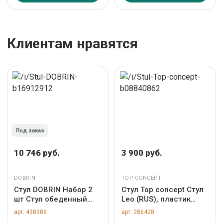
Клиентам нравятся
Под заказ
10 746 руб.
3 900 руб.
DOBRIN
TOP CONCEPT
Стул DOBRIN Набор 2
Стул Top concept Стул
шт Стул обеденный
Leo (RUS), пластик
DOBRIN DSR, ножки
серый арт.
арт. 438389
арт. 286428
хром, цвет тёмно-
Н0000038585