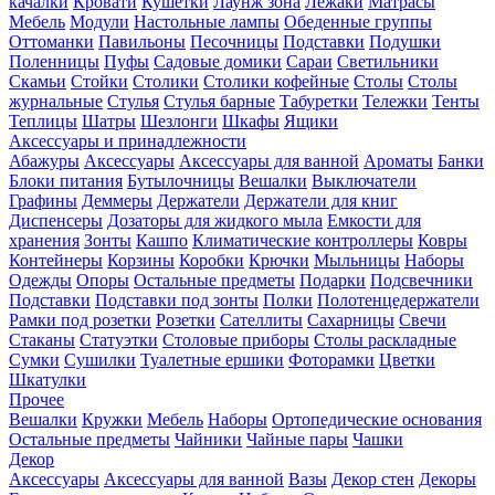
качалки
Кровати
Кушетки
Лаунж зона
Лежаки
Матрасы
Мебель
Модули
Настольные лампы
Обеденные группы
Оттоманки
Павильоны
Песочницы
Подставки
Подушки
Поленницы
Пуфы
Садовые домики
Сараи
Светильники
Скамьи
Стойки
Столики
Столики кофейные
Столы
Столы
журнальные
Стулья
Стулья барные
Табуретки
Тележки
Тенты
Теплицы
Шатры
Шезлонги
Шкафы
Ящики
Аксессуары и принадлежности
Абажуры
Аксессуары
Аксессуары для ванной
Ароматы
Банки
Блоки питания
Бутылочницы
Вешалки
Выключатели
Графины
Деммеры
Держатели
Держатели для книг
Диспенсеры
Дозаторы для жидкого мыла
Емкости для
хранения
Зонты
Кашпо
Климатические контроллеры
Ковры
Контейнеры
Корзины
Коробки
Крючки
Мыльницы
Наборы
Одежды
Опоры
Остальные предметы
Подарки
Подсвечники
Подставки
Подставки под зонты
Полки
Полотенцедержатели
Рамки под розетки
Розетки
Сателлиты
Сахарницы
Свечи
Стаканы
Статуэтки
Столовые приборы
Столы раскладные
Сумки
Сушилки
Туалетные ершики
Фоторамки
Цветки
Шкатулки
Прочее
Вешалки
Кружки
Мебель
Наборы
Ортопедические основания
Остальные предметы
Чайники
Чайные пары
Чашки
Декор
Аксессуары
Аксессуары для ванной
Вазы
Декор стен
Декоры