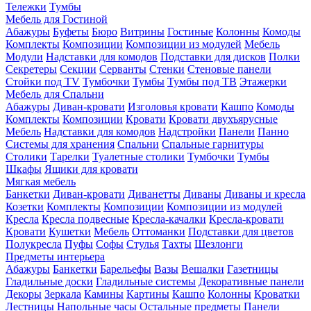
Тележки
Тумбы
Мебель для Гостиной
Абажуры
Буфеты
Бюро
Витрины
Гостиные
Колонны
Комоды
Комплекты
Композиции
Композиции из модулей
Мебель
Модули
Надставки для комодов
Подставки для дисков
Полки
Секретеры
Секции
Серванты
Стенки
Стеновые панели
Стойки под TV
Тумбочки
Тумбы
Тумбы под ТВ
Этажерки
Мебель для Спальни
Абажуры
Диван-кровати
Изголовья кровати
Кашпо
Комоды
Комплекты
Композиции
Кровати
Кровати двухъярусные
Мебель
Надставки для комодов
Надстройки
Панели
Панно
Системы для хранения
Спальни
Спальные гарнитуры
Столики
Тарелки
Туалетные столики
Тумбочки
Тумбы
Шкафы
Ящики для кровати
Мягкая мебель
Банкетки
Диван-кровати
Диванетты
Диваны
Диваны и кресла
Козетки
Комплекты
Композиции
Композиции из модулей
Кресла
Кресла подвесные
Кресла-качалки
Кресла-кровати
Кровати
Кушетки
Мебель
Оттоманки
Подставки для цветов
Полукресла
Пуфы
Софы
Стулья
Тахты
Шезлонги
Предметы интерьера
Абажуры
Банкетки
Барельефы
Вазы
Вешалки
Газетницы
Гладильные доски
Гладильные системы
Декоративные панели
Декоры
Зеркала
Камины
Картины
Кашпо
Колонны
Кроватки
Лестницы
Напольные часы
Остальные предметы
Панели