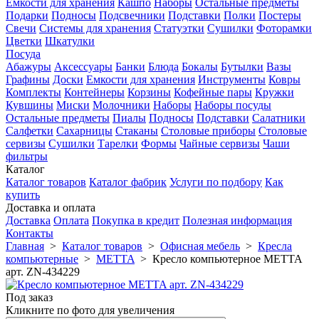
Емкости для хранения
Кашпо
Наборы
Остальные предметы
Подарки
Подносы
Подсвечники
Подставки
Полки
Постеры
Свечи
Системы для хранения
Статуэтки
Сушилки
Фоторамки
Цветки
Шкатулки
Посуда
Абажуры
Аксессуары
Банки
Блюда
Бокалы
Бутылки
Вазы
Графины
Доски
Емкости для хранения
Инструменты
Ковры
Комплекты
Контейнеры
Корзины
Кофейные пары
Кружки
Кувшины
Миски
Молочники
Наборы
Наборы посуды
Остальные предметы
Пиалы
Подносы
Подставки
Салатники
Салфетки
Сахарницы
Стаканы
Столовые приборы
Столовые
сервизы
Сушилки
Тарелки
Формы
Чайные сервизы
Чаши
фильтры
Каталог
Каталог товаров
Каталог фабрик
Услуги по подбору
Как
купить
Доставка и оплата
Доставка
Оплата
Покупка в кредит
Полезная информация
Контакты
Главная
>
Каталог товаров
>
Офисная мебель
>
Кресла
компьютерные
>
METTA
>
Кресло компьютерное METTA
арт. ZN-434229
Под заказ
Кликните по фото для увеличения