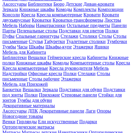
Аксессуары
Библиотеки
Бюро
Детские
Диван-кровати
Зеркала
Книжные шкафы
Комоды
Комплекты
Композиции
Консоли
Кресла
Кресла компьютерные
Кровати
Кровати
двухъярусные
Кроватки
Кроватки-трансформеры
Люстры
Мебель
Наборы
Наматрасники
Остальные предметы
Панели
Парты
Пеленальные столы
Подставки для цветов
Полки
Пуфы
Спальные гарнитуры
Стелажи
Столики
Столы
Столы
письменные
Стулья
Табуретки
Туалетные столики
Тумбочки
Тумбы
Часы
Шкафы
Шкафы-купе
Этажерки
Ящики
Мебель для Кабинета
Библиотеки
Вешалки
Геймерские кресла
Кабинеты
Книжные
полки
Книжные шкафы
Комоды
Компьютерные столы
Кресла
Кресла компьютерные
Кресла руководителя
Мебель
Надстройки
Офисные кресла
Полки
Стелажи
Столы
письменные
Столы рабочие
Этажерки
Мебель для Прихожей
Банкетки
Вешалки
Зеркала
Подставки для обуви
Подставки
под зонты
Полки
Прихожие
Стеновые панели
Стойки для
зонтов
Тумбы для обуви
Декоративные материалы
Аксессуары
ДПК
Декоративные панели
Лаги
Опоры
Новогодние товары
Венки
Гирлянды
Ели искусственные
Подарки
Ортопедические матрасы
Матрасы
Матрасы детские
Наматрасники
Ортопедические