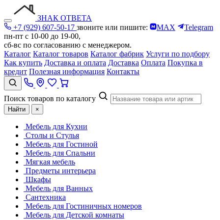
ЗНАК ОТВЕТА
+7 (929) 607-50-17
звоните или пишите:
MAX
Telegram
пн-пт с 10-00 до 19-00,
сб-вс по согласованию с менеджером.
Каталог
Каталог товаров
Каталог фабрик
Услуги по подбору
Как купить
Доставка и оплата
Доставка
Оплата
Покупка в
кредит
Полезная информация
Контакты
Поиск товаров по каталогу
Найти
×
Мебель для Кухни
Столы и Стулья
Мебель для Гостиной
Мебель для Спальни
Мягкая мебель
Предметы интерьера
Шкафы
Мебель для Ванных
Сантехника
Мебель для Гостиничных номеров
Мебель для Детской комнаты