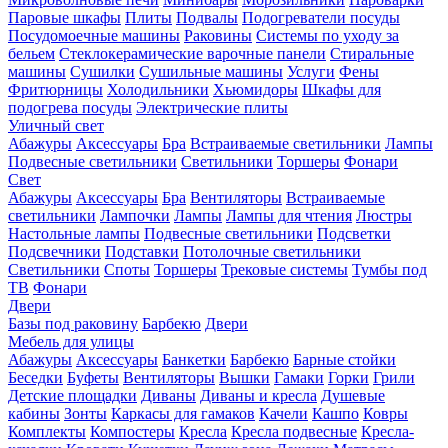
Паровые шкафы
Плиты
Подвалы
Подогреватели посуды
Посудомоечные машины
Раковины
Системы по уходу за
бельем
Стеклокерамические варочные панели
Стиральные
машины
Сушилки
Сушильные машины
Услуги
Фены
Фритюрницы
Холодильники
Хьюмидоры
Шкафы для
подогрева посуды
Электрические плиты
Уличный свет
Абажуры
Аксессуары
Бра
Встраиваемые светильники
Лампы
Подвесные светильники
Светильники
Торшеры
Фонари
Свет
Абажуры
Аксессуары
Бра
Вентиляторы
Встраиваемые
светильники
Лампочки
Лампы
Лампы для чтения
Люстры
Настольные лампы
Подвесные светильники
Подсветки
Подсвечники
Подставки
Потолочные светильники
Светильники
Споты
Торшеры
Трековые системы
Тумбы под
ТВ
Фонари
Двери
Базы под раковину
Барбекю
Двери
Мебель для улицы
Абажуры
Аксессуары
Банкетки
Барбекю
Барные стойки
Беседки
Буфеты
Вентиляторы
Вышки
Гамаки
Горки
Грили
Детские площадки
Диваны
Диваны и кресла
Душевые
кабины
Зонты
Каркасы для гамаков
Качели
Кашпо
Ковры
Комплекты
Компостеры
Кресла
Кресла подвесные
Кресла-