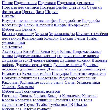
Панно
Подсвечники
Подставки
Подставки для цветов
Порталы для каминов
Постеры
Сейфы
Статуэтки
Сундуки
Фоторамки
Цветки
Часы
Ширмы
Шкафы
Внутренние наполнения шкафов
Гардеробные
Гардеробы
Кассетницы
Полки
Шезлонги
Шкафы
Шкафы-купе
Мебель для Ванных
Базы под раковину
Зеркала
Зеркала-шкафы
Комплекты мебели
для ванной
Композиции
Консоли
Пеналы
Тумбы
Тумбы-
умывальники
Сантехника
Аксессуары
Бассейны
Бачки
Биде
Ванны
Гидромассажные
ванны
Гидромассажные кабины
Гидромассажные панели
Душевые двери
Душевые кабины
Душевые колонки
Душевые
наборы
Душевые ограждения
Душевые панели
Душевые
поддоны
Душевые стойки
Душевые уголки
Душевые шторки
Комплекты
Кухонные мойки
Писсуары
Полотенцедержатели
Полотенцесушители
Пьедесталы
Радиаторы отопления
Раковины
Распашные двери в ванну
Сауны
Умывальники
Унитазы
Хаммамы
Мебель для Гостиничных номеров
Гостиные
Диваны
Зеркала
Комоды
Комплекты
Консоли
Кресла
Кровати
Столешницы
Столики
Столы
Столы
журнальные
Стулья
Тумбы
Тумбы под ТВ
Шкафы
Мебель для Детской комнаты