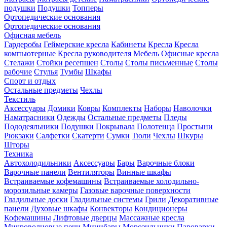
подушки
Подушки
Топперы
Ортопедические основания
Ортопедические основания
Офисная мебель
Гардеробы
Геймерские кресла
Кабинеты
Кресла
Кресла
компьютерные
Кресла руководителя
Мебель
Офисные кресла
Стелажи
Стойки ресепшен
Столы
Столы письменные
Столы
рабочие
Стулья
Тумбы
Шкафы
Спорт и отдых
Остальные предметы
Чехлы
Текстиль
Аксессуары
Домики
Ковры
Комплекты
Наборы
Наволочки
Наматрасники
Одежды
Остальные предметы
Пледы
Пододеяльники
Подушки
Покрывала
Полотенца
Простыни
Рюкзаки
Салфетки
Скатерти
Сумки
Тюли
Чехлы
Шкуры
Шторы
Техника
Автохолодильники
Аксессуары
Бары
Варочные блоки
Варочные панели
Вентиляторы
Винные шкафы
Встраиваемые кофемашины
Встраиваемые холодильно-
морозильные камеры
Газовые варочные поверхности
Гладильные доски
Гладильные системы
Грили
Декоративные
панели
Духовые шкафы
Конвекторы
Кондиционеры
Кофемашины
Лифтовые дверцы
Массажные кресла
Микроволновые печи
Минибары
Морозильники
Пароварки