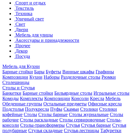
Спорт и отдых
Текстиль
Техника
Уличный свет
Свет
Двери
Мебель для улицы
Аксессуары и принадлежности
Прочее
Декор
Посуда
Мебель для Кухни
Барные стойки
Бары
Буфеты
Винные шкафы
Графины
Композиции
Кухни
Наборы
Разделочные столы
Рюмки
Столешницы
Столы и Стулья
Банкетки
Барные стойки
Бильярдные столы
Игральные столы
Комоды
Комплекты
Композиции
Консоли
Кресла
Мебель
Обеденные группы
Остальные предметы
Офисные кресла
Подстолья
Полукресла
Пуфы
Скамьи
Столики
Столики
кофейные
Столы
Столы барные
Столы журнальные
Столы
рабочие
Столы раскладные
Столы сервировочные
Столы-
консоли
Столы-трансформеры
Стулья
Стулья барные
Стулья
полубарные
Стулья складные
Стулья-лестницы
Табуретки