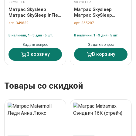
SKYSLEEP
SKYSLEEP
Матрас Skysleep
Матрас Skysleep
Матрас SkySleep InFlex
Матрас SkySleep
Model 3S 80x190 арт.
SUPREME NANO MILD
арт. 349839
арт. 355207
6069
S500 80x195 арт. ZN-
355207
В наличии, 1–3 дня · 5 шт.
В наличии, 1–3 дня · 5 шт.
Задать вопрос
Задать вопрос
В корзину
В корзину
Товары со скидкой