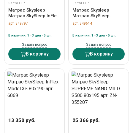
SKYSLEEP
SKYSLEEP
Матрас Skysleep
Матрас Skysleep
Матрас SkySleep InFlex
Матрас SkySleep
Model 5S 80x190 арт.
NATURE PRO FORMA
арт. 349797
арт. 349614
6115
LATEX S500 80x190 арт.
555556775
В наличии, 1–3 дня · 5 шт.
В наличии, 1–3 дня · 5 шт.
Задать вопрос
Задать вопрос
В корзину
В корзину
13 350 руб.
25 366 руб.