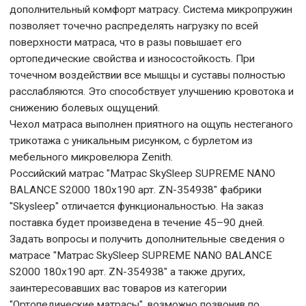
дополнительный комфорт матрасу. Система микропружин
позволяет точечно распределять нагрузку по всей
поверхности матраса, что в разы повышает его
ортопедические свойства и износостойкость. При
точечном воздействии все мышцы и суставы полностью
расслабляются. Это способствует улучшению кровотока и
снижению болевых ощущений.
Чехол матраса выполнен приятного на ощупь нестеганого
трикотажа с уникальным рисунком, с бурлетом из
мебельного микровелюра Zenith.
Российский матрас "Матрас SkySleep SUPREME NANO
BALANCE S2000 180x190 арт. ZN-354938" фабрики
"Skysleep" отличается функциональностью. На заказ
поставка будет произведена в течение 45–90 дней.
Задать вопросы и получить дополнительные сведения о
матрасе "Матрас SkySleep SUPREME NANO BALANCE
S2000 180x190 арт. ZN-354938" а также других,
заинтересовавших вас товаров из категории
"Ортопедические матрасы", возможно позвонив по