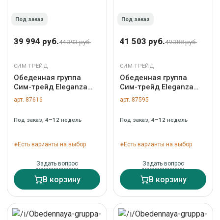
Под заказ
Под заказ
39 994 руб.
41 503 руб.
44 393 руб.
49 388 руб.
СИМ-ТРЕЙД
СИМ-ТРЕЙД
Обеденная группа
Обеденная группа
Сим-трейд Eleganza
Сим-трейд Eleganza
Palermo
Asti Black
арт. 87616
арт. 87595
Под заказ, 4–12 недель
Под заказ, 4–12 недель
Есть варианты на выбор
Есть варианты на выбор
Задать вопрос
Задать вопрос
В корзину
В корзину