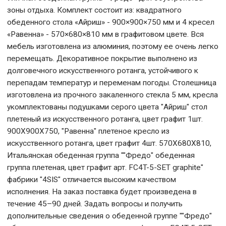
зоны отдыха. Комплект состоит из: квадратного
обеденного стола «Айриш» - 900×900×750 мм и 4 кресел
«Равенна» - 570×680×810 мм в графитовом цвете. Вся
мебель изготовлена из алюминия, поэтому ее очень легко
перемещать. Декоративное покрытие выполнено из
долговечного искусственного ротанга, устойчивого к
перепадам температур и переменам погоды. Столешница
изготовлена из прочного закаленного стекла 5 мм, кресла
укомплектованы подушками серого цвета "Айриш" стол
плетеный из искусственного ротанга, цвет графит 1шт.
900Х900Х750, "Равенна" плетеное кресло из
искусственного ротанга, цвет графит 4шт. 570Х680Х810,
Итальянская обеденная группа ""Фредо" обеденная
группа плетеная, цвет графит арт. FC4T-5-SET graphite"
фабрики "4SIS" отличается высоким качеством
исполнения. На заказ поставка будет произведена в
течение 45–90 дней. Задать вопросы и получить
дополнительные сведения о обеденной группе ""Фредо"