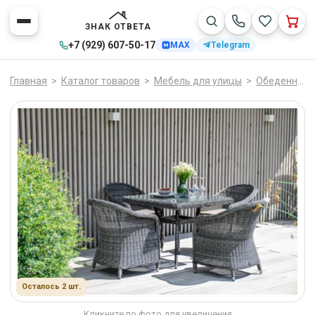
ЗНАК ОТВЕТА
+7 (929) 607-50-17
MAX
Telegram
Главная
>
Каталог товаров
>
Мебель для улицы
>
Обеденные группы
Осталось 2 шт.
Кликните по фото для увеличения