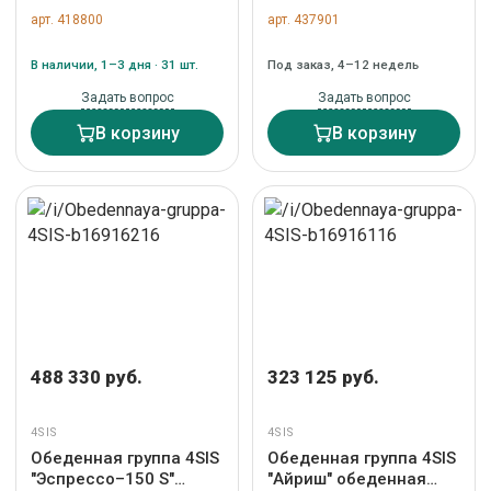
группа на 4 персоны со
группа на 4 персоны,
арт. 418800
арт. 437901
стульями "Милан",
стол HPL "серый
каркас темно-серый,
гранит", цвет серый
В наличии, 1–3 дня · 31 шт.
Под заказ, 4–12 недель
роуп темно-серый арт.
арт. RСR4T1-5-SET gray
VEN-CMIL4T1-5-SET D-
Задать вопрос
Задать вопрос
gray
В корзину
В корзину
488 330 руб.
323 125 руб.
4SIS
4SIS
Обеденная группа 4SIS
Обеденная группа 4SIS
"Эспрессо–150 S"
"Айриш" обеденная