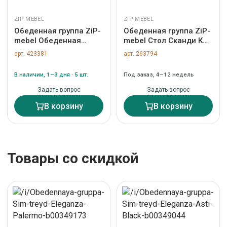
ZIP-MEBEL
ZIP-MEBEL
Обеденная группа ZiP-
Обеденная группа ZiP-
mebel Обеденная
mebel Стол Сканди К
группа стол Бизе со
100 орех с креслами
арт. 423381
арт. 263794
стульями Рич,чёрное
Пичч велюр
дерево, ромб
коричневый арт.
В наличии, 1–3 дня · 5 шт.
Под заказ, 4–12 недель
коричневый арт.
F004105W00X2Z212902B04
F212020B00X4R001405B14
Задать вопрос
Задать вопрос
В корзину
В корзину
Товары со скидкой