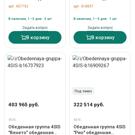
группа на 6 персон,
группа на 6 персон со
арт. 437792
арт. 418837
каркас темно-серый,
стульями "Марсель",
роуп темно-серый арт.
каркас белый, роуп
В наличии, 1–3 дня · 5 шт.
В наличии, 1–3 дня · 1 шт.
ROM-CM6T1-7-SET D-
бежевый арт. MAL-
gray
CM6T1-7-SET beige
Задать вопрос
Задать вопрос
В корзину
В корзину
Под заказ
403 965 руб.
322 514 руб.
4SIS
4SIS
Обеденная группа 4SIS
Обеденная группа 4SIS
"Венето" обеденная
"Рио" обеденная