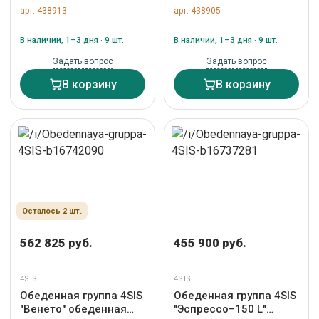
обеденная группа
группа плетеная на 4
арт. 438913
арт. 438905
плетеная, цвет
персоны, цвет графит
коричневый арт.
арт. AC4T-5-SET
В наличии, 1–3 дня · 9 шт.
В наличии, 1–3 дня · 9 шт.
ECS6T-7-SET brown
graphite
Задать вопрос
Задать вопрос
В корзину
В корзину
Осталось 2 шт.
562 825 руб.
455 900 руб.
4SIS
4SIS
Обеденная группа 4SIS
Обеденная группа 4SIS
"Венето" обеденная
"Эспрессо–150 L"