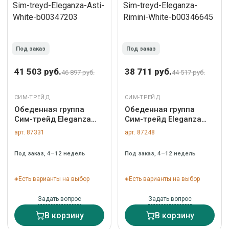
Под заказ
Под заказ
41 503 руб.
38 711 руб.
46 897 руб.
44 517 руб.
СИМ-ТРЕЙД
СИМ-ТРЕЙД
Обеденная группа
Обеденная группа
Сим-трейд Eleganza
Сим-трейд Eleganza
Asti White
Rimini White
арт. 87331
арт. 87248
Под заказ, 4–12 недель
Под заказ, 4–12 недель
Есть варианты на выбор
Есть варианты на выбор
Задать вопрос
Задать вопрос
В корзину
В корзину