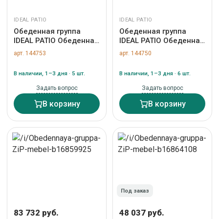
IDEAL PATIO
IDEAL PATIO
Обеденная группа
Обеденная группа
IDEAL PATIO Обеденная
IDEAL PATIO Обеденная
группа КАНА ФЕСТА
группа ТЕЛЛА ФЕСТА
арт. 144753
арт. 144750
плюс каркас карбон /
плюс каркас белый /
стол стекло 200 /
стол тик 220 / ткань
В наличии, 1–3 дня · 5 шт.
В наличии, 1–3 дня · 6 шт.
ткань черная арт.
бежевая арт.
CAN.2015620
TLL.2025222
Задать вопрос
Задать вопрос
В корзину
В корзину
Под заказ
83 732 руб.
48 037 руб.