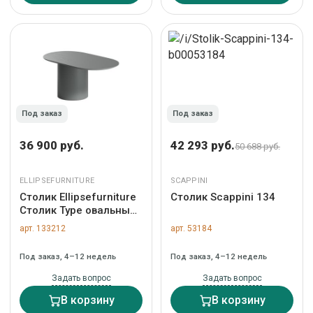
Под заказ
Под заказ
36 900 руб.
42 293 руб.
50 688 руб.
ELLIPSEFURNITURE
SCAPPINI
Столик Ellipsefurniture
Столик Scappini 134
Столик Type овальный,
основание D 29 см
арт. 133212
арт. 53184
(серый) арт.
TY010104110101
Под заказ, 4–12 недель
Под заказ, 4–12 недель
Задать вопрос
Задать вопрос
В корзину
В корзину