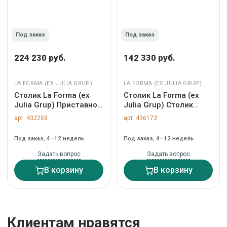
Под заказ
Под заказ
224 230 руб.
142 330 руб.
LA FORMA (ЕХ JULIA GRUP)
LA FORMA (ЕХ JULIA GRUP)
Столик La Forma (ех
Столик La Forma (ех
Julia Grup) Приставной
Julia Grup) Столик
столик Pirita из
Arvin из железа серого
арт. 432259
арт. 436173
коричневого мрамора
цвета 70 x 52 см арт.
с ножками из дуба с
261817
Под заказ, 4–12 недель
Под заказ, 4–12 недель
темной отделкой, 71 x
70 см арт. 503874
Задать вопрос
Задать вопрос
В корзину
В корзину
Клиентам нравятся