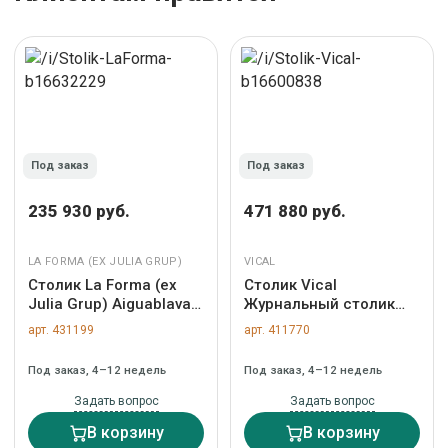
Под заказ
Под заказ
235 930 руб.
471 880 руб.
LA FORMA (ЕХ JULIA GRUP)
VICAL
Столик La Forma (ех
Столик Vical
Julia Grup) Aiguablava
Журнальный столик
Круглый журнальный
Samsun 180x70 арт.
арт. 431199
арт. 411770
столик из белого
169649
цемента Ø 66 см арт.
Под заказ, 4–12 недель
Под заказ, 4–12 недель
156815
Задать вопрос
Задать вопрос
В корзину
В корзину