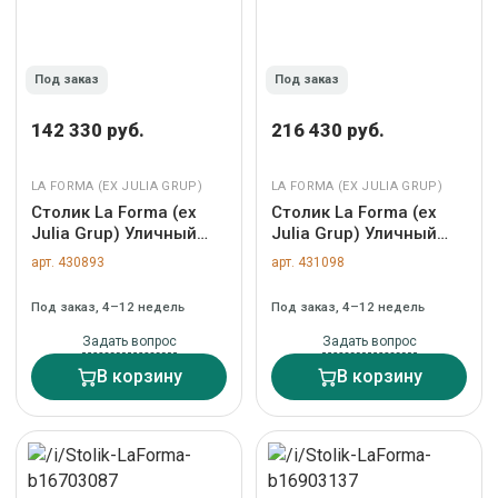
Под заказ
Под заказ
142 330 руб.
216 430 руб.
LA FORMA (ЕХ JULIA GRUP)
LA FORMA (ЕХ JULIA GRUP)
Столик La Forma (ех
Столик La Forma (ех
Julia Grup) Уличный
Julia Grup) Уличный
столик Orosei из
столик круглый Esilda
арт. 430893
арт. 431098
спеченного камня,
зеленый из цемента и
алюминия цвета экрю
стали со столешницей
Под заказ, 4–12 недель
Под заказ, 4–12 недель
и бежевой веревки, 90
Ø70 см арт. 263225
см арт. 482900
Задать вопрос
Задать вопрос
В корзину
В корзину