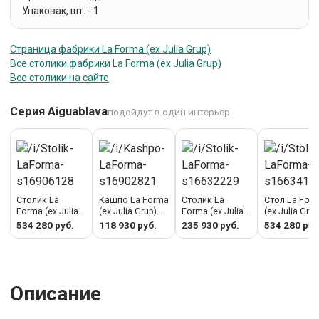
Упаковак, шт. - 1
Страница фабрики La Forma (ех Julia Grup)
Все столики фабрики La Forma (ех Julia Grup)
Все столики на сайте
Серия Aiguablava
подойдут в один интерьер
Столик La
Кашпо La Forma
Столик La
Стол La For
Forma (ех Julia
(ех Julia Grup)
Forma (ех Julia
(ех Julia Grup
Grup) Aiguablava
Aiguablava
Grup) Aiguablava
Aiguablava
534 280 руб.
118 930 руб.
235 930 руб.
534 280 руб
Журнальный
Кашпо из
Круглый
Круглый сто
столик
белого цемента
журнальный
белого цеме
терракотовый
Ø 62 см арт.
столик из
Ø 120 см арт
цементный
156803
белого цемента
156809
Ø120 см арт.
Ø 66 см арт.
Описание
251192
156815