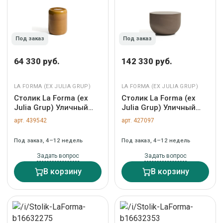
Под заказ
Под заказ
64 330 руб.
142 330 руб.
LA FORMA (ЕХ JULIA GRUP)
LA FORMA (ЕХ JULIA GRUP)
Столик La Forma (ех
Столик La Forma (ех
Julia Grup) Уличный
Julia Grup) Уличный
приставной столик
столик Garbet из
арт. 439542
арт. 427097
Mesquida из керамики
коричневого бетона,
с горчичной глазурью
диаметр 60 см арт.
Под заказ, 4–12 недель
Под заказ, 4–12 недель
35 см арт. 482305
482243
Задать вопрос
Задать вопрос
В корзину
В корзину