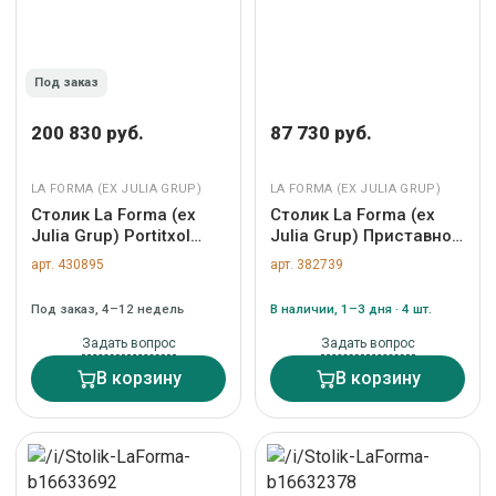
Под заказ
200 830 руб.
87 730 руб.
LA FORMA (ЕХ JULIA GRUP)
LA FORMA (ЕХ JULIA GRUP)
Столик La Forma (ех
Столик La Forma (ех
Julia Grup) Portitxol
Julia Grup) Приставной
Журнальный столик из
столик Wilshire из
арт. 430895
арт. 382739
массива тикового
стали с закаленным
дерева 80 x 80 см арт.
стеклом с матовой
Под заказ, 4–12 недель
В наличии, 1–3 дня · 4 шт.
157161
зеленой отделкой Ø35
см арт. 299296
Задать вопрос
Задать вопрос
В корзину
В корзину