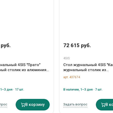
 руб.
72 615 руб.
4SIS
нальный 4SIS "Прато"
Стол журнальный 4SIS "Ка
ный столик из алюминия
журнальный столик из
5102-СT
искусственного ротанга (г
арт. 437674
цвет коричневый арт. YH
TW brown
1–3 дня · 17 шт.
В наличии, 1–3 дня · 7 шт.
прос
В корзину
Задать вопрос
В к