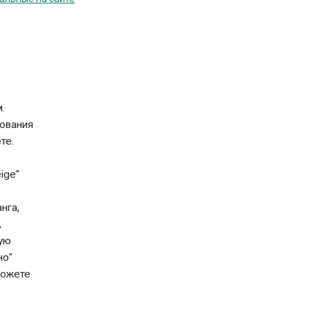
.
зования
те.
ige"
нга,
,
ную
но"
можете