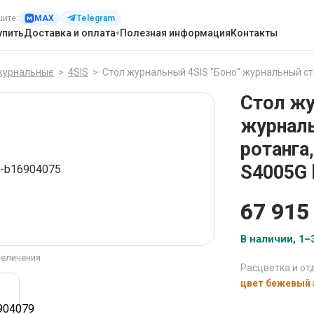
шите:
MAX
Telegram
упить
Доставка и оплата
Полезная информация
Контакты
журнальные
>
4SIS
>
Стол журнальный 4SIS "Боно" журнальный столик 
Стол жу
журналь
ротанга
S4005G 
67 915
В наличии, 1–3
величения
Расцветка и отд
цвет бежевый 