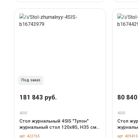
Под заказ
181 843 руб.
80 840
4SIS
4SIS
Стол журнальный 4SIS "Тулон"
Стол жур
журнальный стол 120х85, H35 см
журналь
из HPL, цвет "дуб", каркас черный
цвет со
арт. 422765
арт. 409410