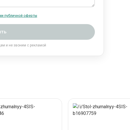
ми публичной оферты
ить
цам и не звоним с рекламой