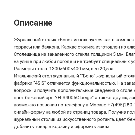
Описание
Журнальный столик «Боно» используется как в комплект
террасы или балкона. Каркас столика изготовлен из ал
Столешница из закаленного стекла толщиной 5 мм. Бла
на улице при любой погоде и не требует специальных у
Размеры стола: 1300×600×400 мм, вес 20,5 кг
Итальянский стол журнальный ""Боно" журнальный столи
фабрики "4SIS" отличается функциональностью. На зака
вопросы и получить дополнительные сведения о столе ж
цвет бежевый арт. YH-S4005G beige" а также других, з
возможно позвонив по телефону в Москве +7(495)280-7
онлайн-форму на любой из страниц товара. Получив п
журнальный столик из искусственного ротанга, цвет бе
добавить товар в корзину и оформить заказ.