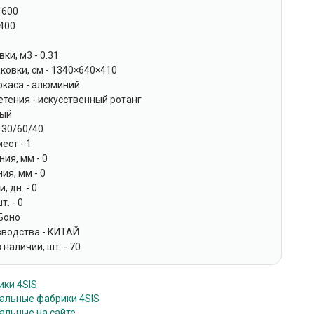
 600
 400
ки, м3 - 0.31
ковки, см - 1340×640×410
ркаса - алюминий
тения - искусственный ротанг
вый
130/60/40
ест - 1
ния, мм - 0
ия, мм - 0
, дн. - 0
. - 0
 Боно
зводства - КИТАЙ
 наличии, шт. - 70
ики 4SIS
нальные фабрики 4SIS
альные на сайте