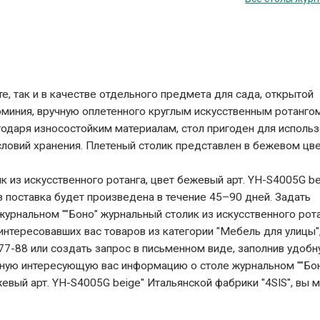
е, так и в качестве отдельного предмета для сада, открытой
юминия, вручную оплетенного круглым искусственным ротангом
годаря износостойким материалам, стол пригоден для исполь
словий хранения. Плетеный столик представлен в бежевом цве
к из искусственного ротанга, цвет бежевый арт. YH-S4005G be
з поставка будет произведена в течение 45–90 дней. Задать
урнальном ""Боно" журнальный столик из искусственного рота
аинтересовавших вас товаров из категории "Мебель для улицы"
7-88 или создать запрос в письменном виде, заполнив удоб
олную интересующую вас информацию о столе журнальном ""Бо
жевый арт. YH-S4005G beige" Итальянской фабрики "4SIS", вы 