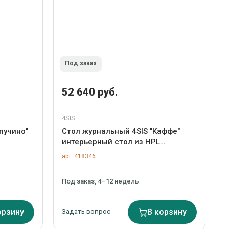
Под заказ
52 640 руб.
4SIS
пучино"
Стол журнальный 4SIS "Каффе"
интерьерный стол из HPL
иацинт),
квадратный 70х70см, цвет "серый
арт. 418346
-S4133W-
гранит" арт. GRAY-70-70-M500
Под заказ, 4–12 недель
орзину
Задать вопрос
В корзину