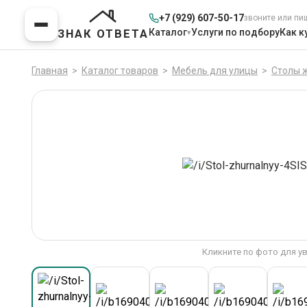
+7 (929) 607-50-17
звоните или пи
Каталог
Услуги по подбору
Как к
ЗНАК ОТВЕТА
Главная
>
Каталог товаров
>
Мебель для улицы
>
Столы 
Кликните по фото для у