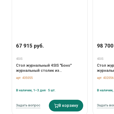
67 915 руб.
98 700
4SIS
4SIS
Стол журнальный 4SIS "Боно"
Стол жур
журнальный столик из
журналь
искусственного ротанга, цвет
арт. DF2
арт. 435055
арт. 432056
коричневый арт. YH-S4005G brown
В наличии, 1–3 дня · 5 шт.
В наличии, 
Задать вопрос
В корзину
Задать во