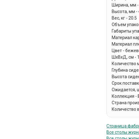
Ширина, мм -
Высота, мм -
Вес, кг - 20.5
Объем упаков
Габариты упа
Материал ка
Материал пле
Цвет - беже
ШхВхД, см - 
Количество м
Глубина сиде
Высота сиден
Срок поставки
Ожидается, шт
Коллекция -
Страна прои
Количество в
Страница фабр
Все столы жур
Все столы журн