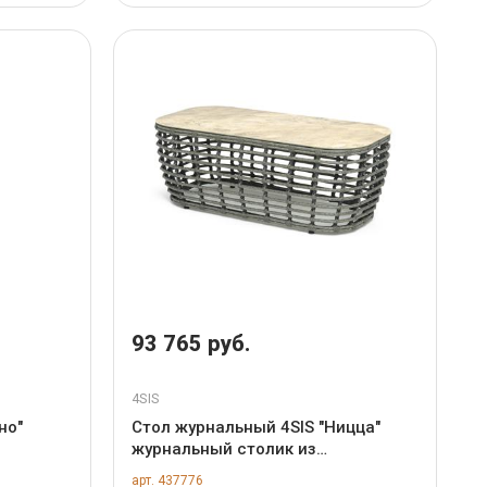
93 765 руб.
4SIS
но"
Стол журнальный 4SIS "Ницца"
журнальный столик из
цвет
искусственного ротанга, цвет
арт. 437776