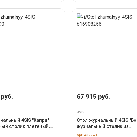
 руб.
67 915 руб.
4SIS
нальный 4SIS "Капри"
Стол журнальный 4SIS "Бо
ный столик плетеный,
журнальный столик из
ломенный арт. YH-S4865G
искусственного ротанга, 
арт. 437748