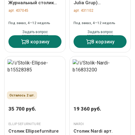
Журнальный столик
Julia Grup)
Gabia арт. 448271
Журнальный столик
арт. 437045
арт. 431102
Wilshire из стекла и
стали терракотовый
Под заказ, 4–12 недель
Под заказ, 4–12 недель
Ø30cm арт. 253555
Задать вопрос
Задать вопрос
В корзину
В корзину
Осталось 2 шт.
35 700 руб.
19 360 руб.
ELLIPSEFURNITURE
NARDI
Столик Ellipsefurniture
Столик Nardi арт.