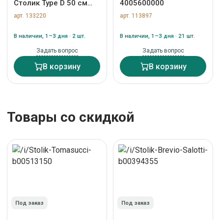
Столик Type D 50 см
4005600000
основание D 39 см
арт. 133220
арт. 113897
(серый) арт.
TY010104020101
В наличии, 1–3 дня · 2 шт.
В наличии, 1–3 дня · 21 шт.
Задать вопрос
Задать вопрос
В корзину
В корзину
Товары со скидкой
Под заказ
Под заказ