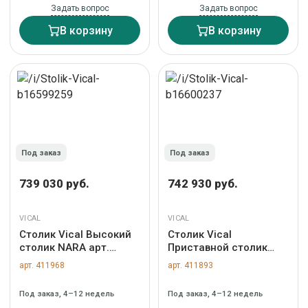
Задать вопрос
Задать вопрос
В корзину
В корзину
Под заказ
Под заказ
739 030 руб.
742 930 руб.
VICAL
VICAL
Столик Vical Высокий
Столик Vical
столик NARA арт.
Приставной столик
262544
NARA арт. 419257
арт. 411968
арт. 411893
Под заказ, 4–12 недель
Под заказ, 4–12 недель