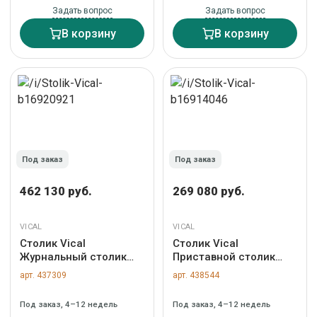
Задать вопрос
Задать вопрос
В корзину
В корзину
Под заказ
Под заказ
462 130 руб.
269 080 руб.
VICAL
VICAL
Столик Vical
Столик Vical
Журнальный столик
Приставной столик
KURTEN 37219 арт.
JACQUARD арт. 505692
арт. 437309
арт. 438544
463479
Под заказ, 4–12 недель
Под заказ, 4–12 недель