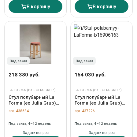
301969
В корзину
В корзину
Под заказ
Под заказ
218 380 руб.
154 030 руб.
LA FORMA (ЕХ JULIA GRUP)
LA FORMA (ЕХ JULIA GRUP)
Стул полубарный La
Стул полубарный La
Forma (ех Julia Grup)
Forma (ех Julia Grup)
Полубарный табурет
Полубарный стул
арт. 438684
арт. 437226
Granite из
Yvette из бежевого
терракотовой синели и
шенилла с бежевыми
Под заказ, 4–12 недель
Под заказ, 4–12 недель
массива ясеня с
стальными ножками
натуральной отделкой
65 см арт. 216160
Задать вопрос
Задать вопрос