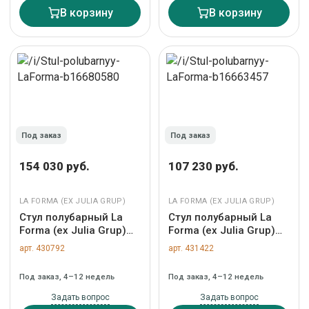
арт. 505858
В корзину
В корзину
Под заказ
Под заказ
154 030 руб.
107 230 руб.
LA FORMA (ЕХ JULIA GRUP)
LA FORMA (ЕХ JULIA GRUP)
Стул полубарный La
Стул полубарный La
Forma (ех Julia Grup)
Forma (ех Julia Grup)
Полубарный стул
Ciselia Полубарный
арт. 430792
арт. 431422
Algueret из эвкалипта с
стул из бежевой
натуральной отделкой
синели 65 см арт.
Под заказ, 4–12 недель
Под заказ, 4–12 недель
и черного алюминия
159209
арт. 191975
Задать вопрос
Задать вопрос