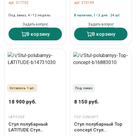
полубарный Deimos,
полубарный Мейсон,
арт. 317702
арт. 270189
микровелюр синий,
бархат серый 27 арт.
опоры хром арт. 22024
0000004701500000036177
Под заказ, 4–12 недель
В наличии, 1–3 дня · 24 шт.
Задать вопрос
Задать вопрос
В корзину
В корзину
Осталось 1 шт.
Под заказ
18 900 руб.
8 150 руб.
LATITUDE
TOP CONCEPT
Стул полубарный
Стул полубарный Top
LATITUDE Стул
concept Стул
полубарный ror, round,
полубарный Уно,