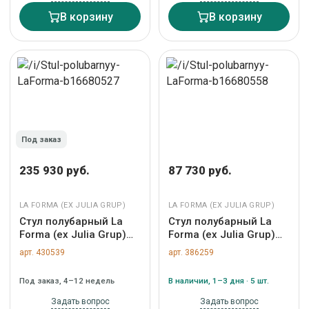
505136
В корзину
В корзину
Под заказ
235 930 руб.
87 730 руб.
LA FORMA (ЕХ JULIA GRUP)
LA FORMA (ЕХ JULIA GRUP)
Стул полубарный La
Стул полубарный La
Forma (ех Julia Grup)
Forma (ех Julia Grup)
Полубарный стул
Полубарный стул
арт. 430539
арт. 386259
Granite из
Maina из синей ткани и
терракотовой синели и
стальными ножками с
Под заказ, 4–12 недель
В наличии, 1–3 дня · 5 шт.
ясеня с натуральной
синей отделкой 65 арт.
отделкой 65 см арт.
209177
Задать вопрос
Задать вопрос