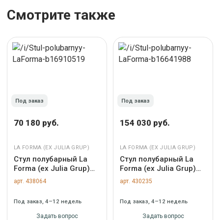
Смотрите также
Под заказ
Под заказ
70 180 руб.
154 030 руб.
LA FORMA (ЕХ JULIA GRUP)
LA FORMA (ЕХ JULIA GRUP)
Стул полубарный La
Стул полубарный La
Forma (ех Julia Grup)
Forma (ех Julia Grup)
Полубарный стул
Nina Полубарный стул
арт. 438064
арт. 430235
Bonali из горчичной
из массива акации с
синели с
ореховой отделкой и
Под заказ, 4–12 недель
Под заказ, 4–12 недель
металлическими
бежевой веревкой 62
ножками, 65 см арт.
см арт. 189971
Задать вопрос
Задать вопрос