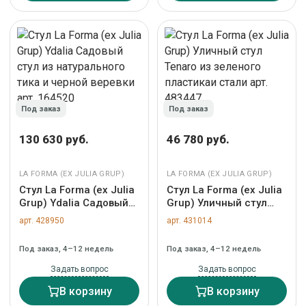
Под заказ
Под заказ
130 630 руб.
46 780 руб.
LA FORMA (ЕХ JULIA GRUP)
LA FORMA (ЕХ JULIA GRUP)
Стул La Forma (ех Julia
Стул La Forma (ех Julia
Grup) Ydalia Садовый
Grup) Уличный стул
стул из натурального
Tenaro из зеленого
арт. 428950
арт. 431014
тика и черной веревки
пластикаи стали арт.
арт. 164520
483447
Под заказ, 4–12 недель
Под заказ, 4–12 недель
Задать вопрос
Задать вопрос
В корзину
В корзину