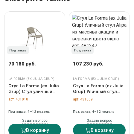
Под заказ
Под заказ
70 180 руб.
107 230 руб.
LA FORMA (ЕХ JULIA GRUP)
LA FORMA (ЕХ JULIA GRUP)
Стул La Forma (ех Julia
Стул La Forma (ех Julia
Grup) Стул уличный
Grup) Уличный стул
Atrani из стали и
Alipa из массива
арт. 431010
арт. 431009
веревки цвета таупе
акации и веревки
арт. 481371
цвета экрю арт. 481347
Под заказ, 4–12 недель
Под заказ, 4–12 недель
Задать вопрос
Задать вопрос
В корзину
В корзину