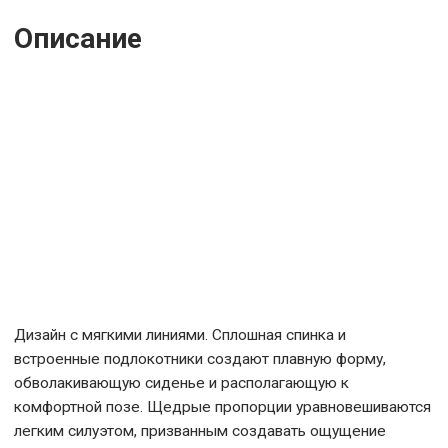
505910
с темной
отделкой арт.
Описание
505916
Дизайн с мягкими линиями. Сплошная спинка и
встроенные подлокотники создают плавную форму,
обволакивающую сиденье и располагающую к
комфортной позе. Щедрые пропорции уравновешиваются
легким силуэтом, призванным создавать ощущение