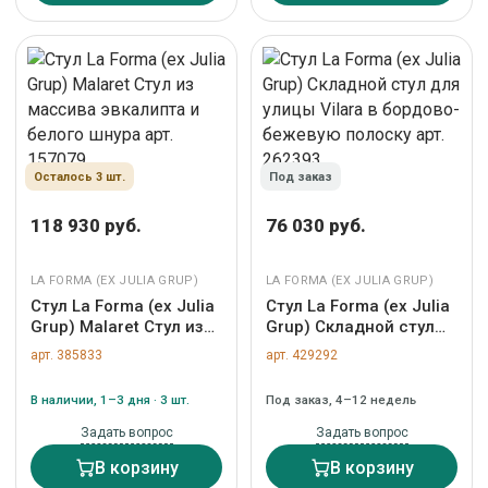
Осталось 3 шт.
Под заказ
118 930 руб.
76 030 руб.
LA FORMA (ЕХ JULIA GRUP)
LA FORMA (ЕХ JULIA GRUP)
Стул La Forma (ех Julia
Стул La Forma (ех Julia
Grup) Malaret Стул из
Grup) Складной стул
массива эвкалипта и
для улицы Vilara в
арт. 385833
арт. 429292
белого шнура арт.
бордово-бежевую
157079
полоску арт. 262393
В наличии, 1–3 дня · 3 шт.
Под заказ, 4–12 недель
Задать вопрос
Задать вопрос
В корзину
В корзину