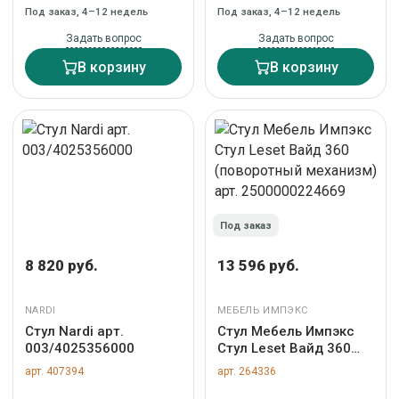
синий (BE-12) арт.
(B-03) арт. LMZL-
Под заказ, 4–12 недель
Под заказ, 4–12 недель
LMZL-PP638A-
PP638A-N3_G-M_B-03
N2_M_BE-12
Задать вопрос
Задать вопрос
В корзину
В корзину
Под заказ
8 820 руб.
13 596 руб.
NARDI
МЕБЕЛЬ ИМПЭКС
Стул Nardi арт.
Стул Мебель Импэкс
003/4025356000
Стул Leset Вайд 360
(поворотный
арт. 407394
арт. 264336
механизм) арт.