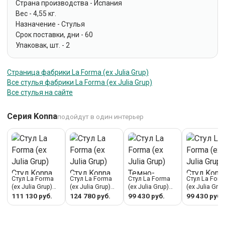
Страна производства - Испания
Вес - 4,55 кг.
Назначение - Стулья
Срок поставки, дни - 60
Упаковак, шт. - 2
Страница фабрики La Forma (ех Julia Grup)
Все стулья фабрики La Forma (ех Julia Grup)
Все стулья на сайте
Серия Konna
подойдут в один интерьер
Стул La Forma
Стул La Forma
Стул La Forma
Стул La For
(ех Julia Grup)
(ех Julia Grup)
(ех Julia Grup)
(ех Julia Grup
Стул Konna из
Стул Konna
Темно-серый
Стул Konna
111 130 руб.
124 780 руб.
99 430 руб.
99 430 руб.
бежевой синели
бежевого цвета
стул Konna арт.
горчичного
с ножками из
с ножками из
505914
цвета арт.
стали арт.
массива ясеня
505908