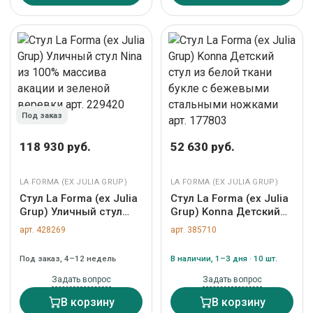
Под заказ
118 930 руб.
52 630 руб.
LA FORMA (ЕХ JULIA GRUP)
LA FORMA (ЕХ JULIA GRUP)
Стул La Forma (ех Julia
Стул La Forma (ех Julia
Grup) Уличный стул
Grup) Konna Детский
Nina из 100% массива
стул из белой ткани
арт. 428269
арт. 385710
акации и зеленой
букле с бежевыми
веревки арт. 229420
стальными ножками
Под заказ, 4–12 недель
В наличии, 1–3 дня · 10 шт.
арт. 177803
Задать вопрос
Задать вопрос
В корзину
В корзину