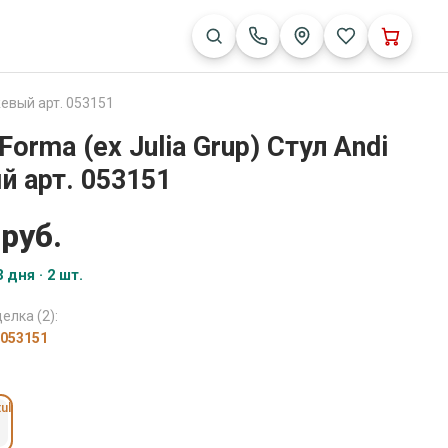
жевый арт. 053151
Forma (ех Julia Grup) Стул Andi
 арт. 053151
 руб.
 дня · 2 шт.
елка (2):
 053151