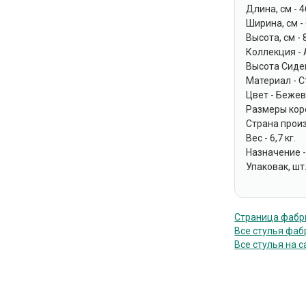
Длина, см - 4
Ширина, см -
Высота, см - 
Коллекция - 
Высота Сиден
Материал - С
Цвет - Беже
Размеры коро
Страна прои
Вес - 6,7 кг.
Назначение -
Упаковак, шт.
Страница фабрик
Все стулья фабр
Все стулья на с