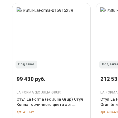
Под заказ
Под зака
99 430 руб.
212 53
LA FORMA (ЕХ JULIA GRUP)
LA FORMA 
Стул La Forma (ех Julia Grup) Стул
Стул La F
Konna горчичного цвета арт.
Granite 
505908
массива 
арт. 438742
арт. 438663
арт. 505