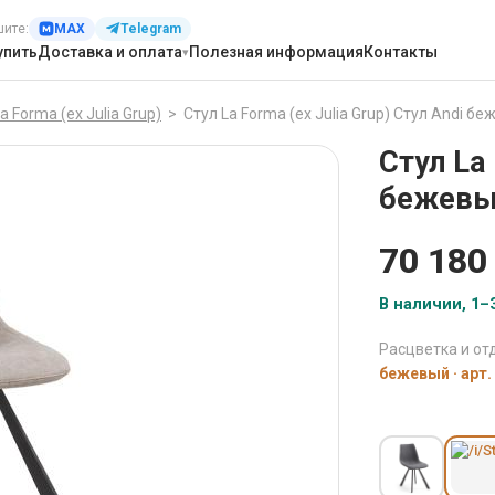
шите:
MAX
Telegram
упить
Доставка и оплата
Полезная информация
Контакты
a Forma (ех Julia Grup)
>
Стул La Forma (ех Julia Grup) Стул Andi бе
Стул La 
бежевый
70 180
В наличии, 1–3
Расцветка и отд
бежевый · арт.