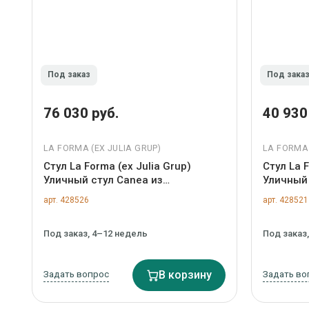
Под заказ
Под зака
76 030 руб.
40 930
LA FORMA (ЕХ JULIA GRUP)
LA FORMA 
Стул La Forma (ех Julia Grup)
Стул La F
Уличный стул Canea из
Уличный
графитового алюминия арт.
пластико
арт. 428526
арт. 428521
482586
Под заказ, 4–12 недель
Под заказ
Задать вопрос
В корзину
Задать во