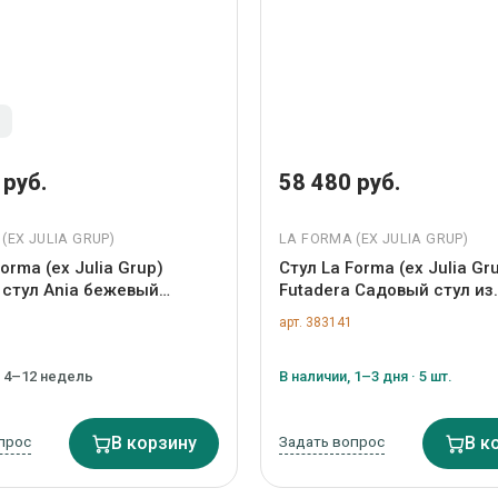
з
 руб.
58 480 руб.
(ЕХ JULIA GRUP)
LA FORMA (ЕХ JULIA GRUP)
orma (ех Julia Grup)
Стул La Forma (ех Julia Gr
 стул Ania бежевый
Futadera Садовый стул из
вый арт. 482173
зеленого шнура и зеленой
арт. 383141
арт. 157019
, 4–12 недель
В наличии, 1–3 дня · 5 шт.
прос
В корзину
Задать вопрос
В к