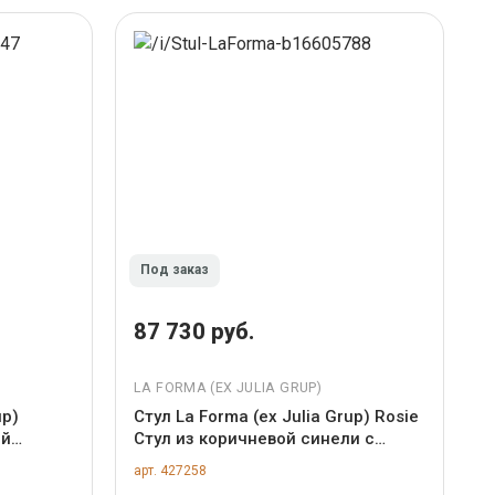
Под заказ
87 730 руб.
LA FORMA (ЕХ JULIA GRUP)
up)
Стул La Forma (ех Julia Grup) Rosie
ой
Стул из коричневой синели с
т.
ножками из массива ясеня арт.
арт. 427258
148333