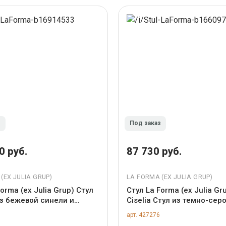
з
Под заказ
0 руб.
87 730 руб.
(ЕХ JULIA GRUP)
LA FORMA (ЕХ JULIA GRUP)
orma (ех Julia Grup) Стул
Стул La Forma (ех Julia Gr
из бежевой синели и
Ciselia Стул из темно-сер
ясеня с отделкой орех
синели и черной стали ар
арт. 427276
880
147869