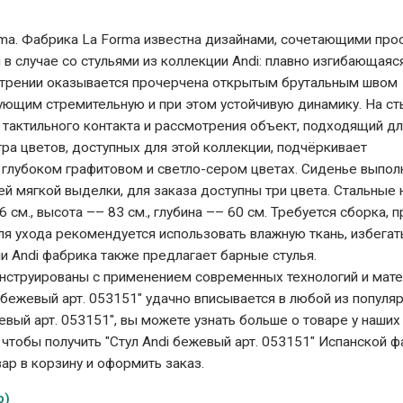
rma. Фабрика La Forma известна дизайнами, сочетающими прос
 в случае со стульями из коллекции Andi: плавно изгибающаяс
отрении оказывается прочерчена открытым брутальным швом
ующим стремительную и при этом устойчивую динамику. На с
 тактильного контакта и рассмотрения объект, подходящий д
ра цветов, доступных для этой коллекции, подчёркивает
 глубоком графитовом и светло-сером цветах. Сиденье выпол
ей мягкой выделки, для заказа доступны три цвета. Стальные
м., высота –– 83 см., глубина –– 60 см. Требуется сборка, п
Для ухода рекомендуется использовать влажную ткань, избегат
и Andi фабрика также предлагает барные стулья.
сконструированы с применением современных технологий и мат
i бежевый арт. 053151" удачно вписывается в любой из популя
евый арт. 053151", вы можете узнать больше о товаре у наших
, чтобы получить "Стул Andi бежевый арт. 053151" Испанской 
вар в корзину и оформить заказ.
p)