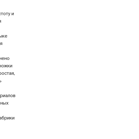
тоту и
я
тыке
ля
нено
 ножки
ростая,
ь
ериалов
рных
фабрики