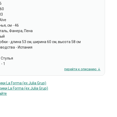
6
 60
83
Alve
ья, см - 46
таль, Фанера, Пена
вый
бки - длина 53 см, ширина 60 см, высота 58 см
зводства - Испания
 Стулья
 - 1
перейти к описанию ↓
и La Forma (ех Julia Grup)
ики La Forma (ех Julia Grup)
айте