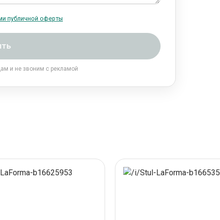
ми публичной оферты
ить
цам и не звоним с рекламой