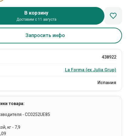
В корзину
Доставим с 11 августа
Запросить инфо
438922
La Forma (ех Julia Grup)
Испания
ики товара:
изводителя - CC0252UE85
й, кг - 7,9
0,09