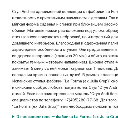
Стул Andi из одноименной коллекции от фабрики La Fo
целостность с пристальным вниманием к деталям. Так и
мягкая форма сиденья и спинки при ближайшем рассм
обивки. Матовые ножки расположены под углом, образ
этих нюансов получается неброский, но интересный для
домашнего интерьера. Благородная и сдержанная палит
характерные особенности стульев. Они представлены в
из дерева и поролона (толщина 20 мм.) и обито экокож
покрыты тёмным матовым напылением. Ширина стула 46 с
занимает 5 минут, с ней может справиться 1 человек. 
попадания прямых солнечных лучей. В рамках коллекци
Испанские стулья фабрики "La Forma (ех Julia Grup)" 
и снискали особую любовь покупателей. Стул "Стул And
стилей. Если вас заинтересовала модель "Стул Andi беж
специалистов по телефону: +7(495)280-77-88. Для того
"La Forma (ех Julia Grup)", вам необходимо положить то
О производителе — фабрика La Forma (ех Julia Gru