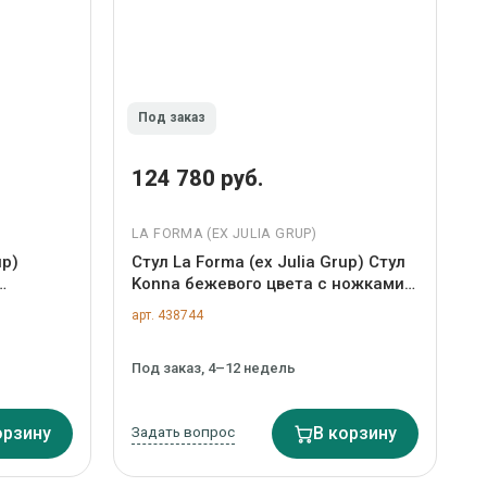
Под заказ
124 780 руб.
LA FORMA (ЕХ JULIA GRUP)
up)
Стул La Forma (ех Julia Grup) Стул
Konna бежевого цвета с ножками
 стали
из массива ясеня с темной
арт. 438744
отделкой арт. 505916
Под заказ, 4–12 недель
орзину
Задать вопрос
В корзину