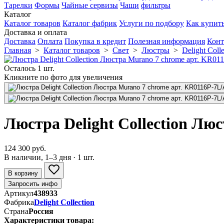
Тарелки
Формы
Чайные сервизы
Чаши
фильтры
Каталог
Каталог товаров
Каталог фабрик
Услуги по подбору
Как купит
Доставка и оплата
Доставка
Оплата
Покупка в кредит
Полезная информация
Конт
Главная
>
Каталог товаров
>
Свет
>
Люстры
>
Delight Colle
Осталось 1 шт.
Кликните по фото для увеличения
Люстра Delight Collection Лю
124 300 руб.
В наличии, 1–3 дня · 1 шт.
В корзину
Запросить инфо
Артикул
438933
Фабрика
Delight Collection
Страна
Россия
Характеристики товара: