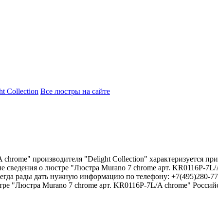
t Collection
Все люстры на сайте
chrome" производителя "Delight Collection" характеризуется при
е сведения о люстре "Люстра Murano 7 chrome арт. KR0116P-7L/A
сегда рады дать нужную информацию по телефону: +7(495)280-77
 "Люстра Murano 7 chrome арт. KR0116P-7L/A chrome" Российско