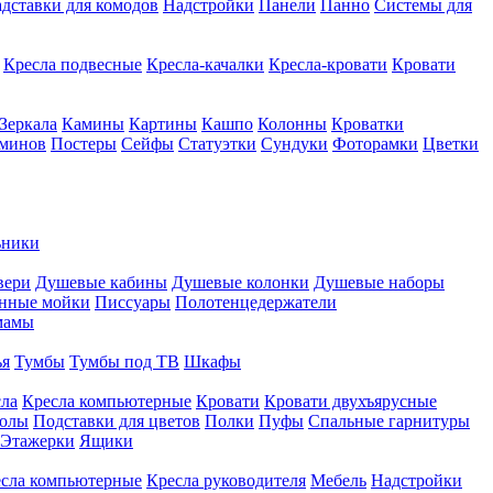
дставки для комодов
Надстройки
Панели
Панно
Системы для
Кресла подвесные
Кресла-качалки
Кресла-кровати
Кровати
Зеркала
Камины
Картины
Кашпо
Колонны
Кроватки
аминов
Постеры
Сейфы
Статуэтки
Сундуки
Фоторамки
Цветки
ьники
вери
Душевые кабины
Душевые колонки
Душевые наборы
нные мойки
Писсуары
Полотенцедержатели
мамы
ья
Тумбы
Тумбы под ТВ
Шкафы
ла
Кресла компьютерные
Кровати
Кровати двухъярусные
толы
Подставки для цветов
Полки
Пуфы
Спальные гарнитуры
Этажерки
Ящики
сла компьютерные
Кресла руководителя
Мебель
Надстройки