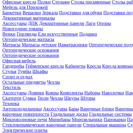
Офисные кресла
Полки
Стелажи
Столы письменные
Столы ра
Мебель для Прихожей
Банкетки
Вешалки
Зеркала
Подставки для обуви
Подставки по
Декоративные материалы
Аксессуары
ДПК
Декоративные панели
Лаги
Опоры
Новогодние товары
Венки
Гирлянды
Ели искусственные
Подарки
Ортопедические матрасы
Матрасы
Матрасы детские
Наматрасники
Ортопедические под
Ортопедические основания
Ортопедические основания
Офисная мебель
Гардеробы
Геймерские кресла
Кабинеты
Кресла
Кресла компь
Стулья
Тумбы
Шкафы
Спорт и отдых
Остальные предметы
Чехлы
Текстиль
Аксессуары
Домики
Ковры
Комплекты
Наборы
Наволочки
Нам
Скатерти
Сумки
Тюли
Чехлы
Шкуры
Шторы
Техника
Автохолодильники
Аксессуары
Бары
Варочные блоки
Варочны
варочные поверхности
Гладильные доски
Гладильные системы
Микроволновые печи
Минибары
Морозильники
Пароварки
Па
Стеклокерамические варочные панели
Стиральные машины
Су
Электрические плиты