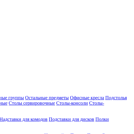
ные группы
Остальные предметы
Офисные кресла
Подстолья
дные
Столы сервировочные
Столы-консоли
Столы-
Надставки для комодов
Подставки для дисков
Полки