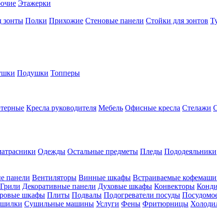
бочие
Этажерки
д зонты
Полки
Прихожие
Стеновые панели
Стойки для зонтов
Т
ушки
Подушки
Топперы
ютерные
Кресла руководителя
Мебель
Офисные кресла
Стелажи
атрасники
Одежды
Остальные предметы
Пледы
Пододеяльники
е панели
Вентиляторы
Винные шкафы
Встраиваемые кофемаш
Грили
Декоративные панели
Духовые шкафы
Конвекторы
Конд
ровые шкафы
Плиты
Подвалы
Подогреватели посуды
Посудомо
шилки
Сушильные машины
Услуги
Фены
Фритюрницы
Холоди