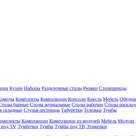
иции
Кухни
Наборы
Разделочные столы
Рюмки
Столешницы
Комоды
Комплекты
Композиции
Консоли
Кресла
Мебель
Обеден
Столы барные
Столы журнальные
Столы рабочие
Столы раскла
я складные
Стулья-лестницы
Табуретки
Тележки
Тумбы
омплекты
Композиции
Композиции из модулей
Мебель
Модули
 под TV
Тумбочки
Тумбы
Тумбы под ТВ
Этажерки