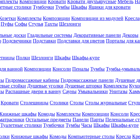
мплекты
Композиции
Кровати
Кровати двухъярусные
Мебель
На
етные столики
Тумбочки
Тумбы
Шкафы
Ящики для кровати
Козетки
Комплекты
Композиции
Композиции из модулей
Кресла
Пуфы
Софы
Стулья
Тахты
Шезлонги
льные доски
Гладильные системы
Декоративные панели
Декоры
о
Подсвечники
Подставки
Подставки для цветов
Порталы для к
етницы
Полки
Шезлонги
Шкафы
Шкафы-купе
для ванной
Композиции
Консоли
Пеналы
Тумбы
Тумбы-умывал
ны
Гидромассажные кабины
Гидромассажные панели
Душевые д
евые стойки
Душевые уголки
Душевые шторки
Комплекты
Кухо
ны
Распашные двери в ванну
Сауны
Умывальники
Унитазы
Хам
Кровати
Столешницы
Столики
Столы
Столы журнальные
Стул
Книжные шкафы
Комоды
Комплекты
Композиции
Консоли
Крес
матрасники
Остальные предметы
Панели
Парты
Пеленальные с
Туалетные столики
Тумбочки
Тумбы
Часы
Шкафы
Шкафы-купе
олки
Книжные шкафы
Комоды
Компьютерные столы
Кресла
Кре