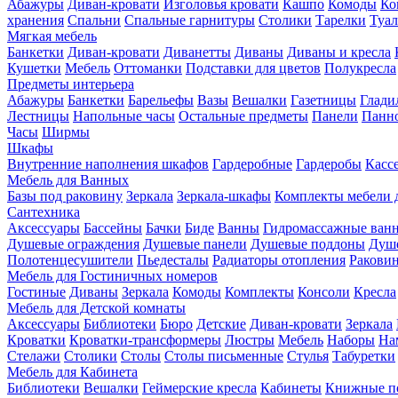
Абажуры
Диван-кровати
Изголовья кровати
Кашпо
Комоды
Ко
хранения
Спальни
Спальные гарнитуры
Столики
Тарелки
Туал
Мягкая мебель
Банкетки
Диван-кровати
Диванетты
Диваны
Диваны и кресла
Кушетки
Мебель
Оттоманки
Подставки для цветов
Полукресла
Предметы интерьера
Абажуры
Банкетки
Барельефы
Вазы
Вешалки
Газетницы
Глади
Лестницы
Напольные часы
Остальные предметы
Панели
Панн
Часы
Ширмы
Шкафы
Внутренние наполнения шкафов
Гардеробные
Гардеробы
Касс
Мебель для Ванных
Базы под раковину
Зеркала
Зеркала-шкафы
Комплекты мебели 
Сантехника
Аксессуары
Бассейны
Бачки
Биде
Ванны
Гидромассажные ван
Душевые ограждения
Душевые панели
Душевые поддоны
Душ
Полотенцесушители
Пьедесталы
Радиаторы отопления
Ракови
Мебель для Гостиничных номеров
Гостиные
Диваны
Зеркала
Комоды
Комплекты
Консоли
Кресла
Мебель для Детской комнаты
Аксессуары
Библиотеки
Бюро
Детские
Диван-кровати
Зеркала
Кроватки
Кроватки-трансформеры
Люстры
Мебель
Наборы
На
Стелажи
Столики
Столы
Столы письменные
Стулья
Табуретки
Мебель для Кабинета
Библиотеки
Вешалки
Геймерские кресла
Кабинеты
Книжные п