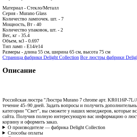
Материал - Стекло/Металл
Серия - Murano Glass
Количество лампочек. шт. - 7
Мощность, Вт - 40
Количество упаковок, шт. - 2
Вес, кг - 35.4
Объем, м3 - 0.697
Тип ламп - E14/е14
Размеры - длина 55 см, ширина 65 см, высота 75 см
Страница фабрики Delight Collection
Все люстры фабрики Deligh
Описание
Российская люстра "Люстра Murano 7 chrome арт. KR0116P-7L/A 
течение 45–90 дней. Задать вопросы и получить дополнительны
категории "Свет", вы сможете у наших менеджеров, которые в
сайта. Получив полную интересующую вас информацию о люстре
корзину и оформить заказ.
О производителе — фабрика Delight Collection
Способы оплаты