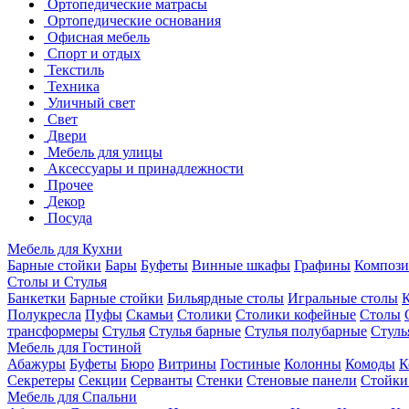
Ортопедические матрасы
Ортопедические основания
Офисная мебель
Спорт и отдых
Текстиль
Техника
Уличный свет
Свет
Двери
Мебель для улицы
Аксессуары и принадлежности
Прочее
Декор
Посуда
Мебель для Кухни
Барные стойки
Бары
Буфеты
Винные шкафы
Графины
Композ
Столы и Стулья
Банкетки
Барные стойки
Бильярдные столы
Игральные столы
Полукресла
Пуфы
Скамьи
Столики
Столики кофейные
Столы
трансформеры
Стулья
Стулья барные
Стулья полубарные
Стуль
Мебель для Гостиной
Абажуры
Буфеты
Бюро
Витрины
Гостиные
Колонны
Комоды
К
Секретеры
Секции
Серванты
Стенки
Стеновые панели
Стойки
Мебель для Спальни