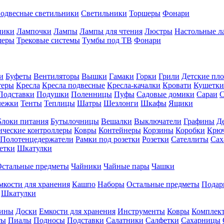
одвесные светильники
Светильники
Торшеры
Фонари
ники
Лампочки
Лампы
Лампы для чтения
Люстры
Настольные л
шеры
Трековые системы
Тумбы под ТВ
Фонари
и
Буфеты
Вентиляторы
Вышки
Гамаки
Горки
Грили
Детские пл
теры
Кресла
Кресла подвесные
Кресла-качалки
Кровати
Кушетки
Подставки
Подушки
Поленницы
Пуфы
Садовые домики
Сараи
С
лежки
Тенты
Теплицы
Шатры
Шезлонги
Шкафы
Ящики
Блоки питания
Бутылочницы
Вешалки
Выключатели
Графины
Д
ческие контроллеры
Ковры
Контейнеры
Корзины
Коробки
Крю
Полотенцедержатели
Рамки под розетки
Розетки
Сателлиты
Сах
етки
Шкатулки
Остальные предметы
Чайники
Чайные пары
Чашки
мкости для хранения
Кашпо
Наборы
Остальные предметы
Подар
Шкатулки
фины
Доски
Емкости для хранения
Инструменты
Ковры
Комплек
ты
Пиалы
Подносы
Подставки
Салатники
Салфетки
Сахарницы