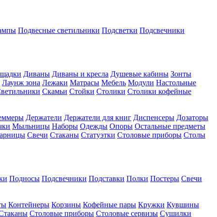
ампы
Подвесные светильники
Подсветки
Подсвечники
ощадки
Диваны
Диваны и кресла
Душевые кабины
Зонты
Лаунж зона
Лежаки
Матрасы
Мебель
Модули
Настольные
ветильники
Скамьи
Стойки
Столики
Столики кофейные
еммеры
Держатели
Держатели для книг
Диспенсеры
Дозаторы
чки
Мыльницы
Наборы
Одежды
Опоры
Остальные предметы
арницы
Свечи
Стаканы
Статуэтки
Столовые приборы
Столы
ки
Подносы
Подсвечники
Подставки
Полки
Постеры
Свечи
ты
Контейнеры
Корзины
Кофейные пары
Кружки
Кувшины
Стаканы
Столовые приборы
Столовые сервизы
Сушилки