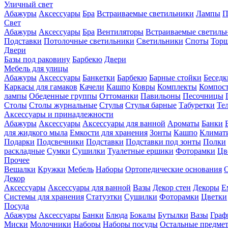
Уличный свет
Абажуры
Аксессуары
Бра
Встраиваемые светильники
Лампы
П
Свет
Абажуры
Аксессуары
Бра
Вентиляторы
Встраиваемые светиль
Подставки
Потолочные светильники
Светильники
Споты
Тор
Двери
Базы под раковину
Барбекю
Двери
Мебель для улицы
Абажуры
Аксессуары
Банкетки
Барбекю
Барные стойки
Беседк
Каркасы для гамаков
Качели
Кашпо
Ковры
Комплекты
Компос
лампы
Обеденные группы
Оттоманки
Павильоны
Песочницы
Столы
Столы журнальные
Стулья
Стулья барные
Табуретки
Те
Аксессуары и принадлежности
Абажуры
Аксессуары
Аксессуары для ванной
Ароматы
Банки
для жидкого мыла
Емкости для хранения
Зонты
Кашпо
Климати
Подарки
Подсвечники
Подставки
Подставки под зонты
Полки
раскладные
Сумки
Сушилки
Туалетные ершики
Фоторамки
Цв
Прочее
Вешалки
Кружки
Мебель
Наборы
Ортопедические основания
Декор
Аксессуары
Аксессуары для ванной
Вазы
Декор стен
Декоры
Е
Системы для хранения
Статуэтки
Сушилки
Фоторамки
Цветки
Посуда
Абажуры
Аксессуары
Банки
Блюда
Бокалы
Бутылки
Вазы
Гра
Миски
Молочники
Наборы
Наборы посуды
Остальные предме