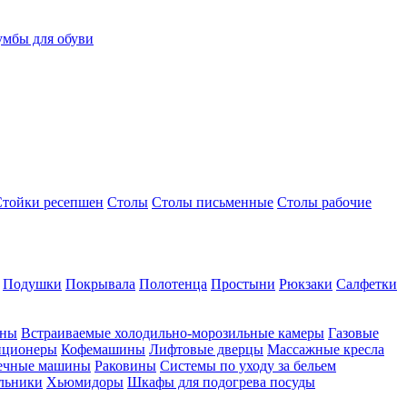
умбы для обуви
Стойки ресепшен
Столы
Столы письменные
Столы рабочие
Подушки
Покрывала
Полотенца
Простыни
Рюкзаки
Салфетки
ины
Встраиваемые холодильно-морозильные камеры
Газовые
иционеры
Кофемашины
Лифтовые дверцы
Массажные кресла
ечные машины
Раковины
Системы по уходу за бельем
льники
Хьюмидоры
Шкафы для подогрева посуды