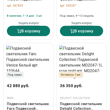
светильник Plisse SP G
светильник Quoizel,
арт. 437859
арт. 390307
Amber арт. PLISSE' SP G
Арт. QZ-TRILOGY-MP
AD/PS BR2
арт. QZ-TRILOGY-MP
В наличии, 1–3 дня · 2 шт.
Под заказ, 4–12 недель
Задать вопрос
Задать вопрос
В корзину
В корзину
Под заказ
Осталось 1 шт.
42 880 руб.
36 350 руб.
FARO
DELIGHT COLLECTION
Подвесной светильник
Подвесной светильник
Faro Подвесной
Delight Collection