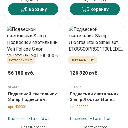
Задать вопрос
Задать вопрос
В корзину
В корзину
Осталось 2 шт.
Осталось 1 шт.
56 180 руб.
126 320 руб.
SLAMP
SLAMP
Подвесной светильник
Подвесной светильник
Slamp Подвесной
Slamp Люстра Etoile
светильник Veli Foliage
Small арт.
арт. 432301
арт. 393782
S арт.
ETOSS00PRS01T00LEDEU
VELSS00FLG01T00000EU
В наличии, 1–3 дня · 2 шт.
В наличии, 1–3 дня · 1 шт.
Задать вопрос
Задать вопрос