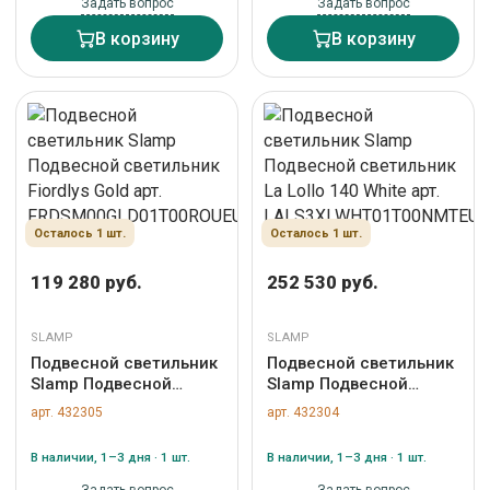
Задать вопрос
Задать вопрос
В корзину
В корзину
Осталось 1 шт.
Осталось 1 шт.
119 280 руб.
252 530 руб.
SLAMP
SLAMP
Подвесной светильник
Подвесной светильник
Slamp Подвесной
Slamp Подвесной
светильник Fiordlys
светильник La Lollo 140
арт. 432305
арт. 432304
Gold арт.
White арт.
FRDSM00GLD01T00ROUEU
LALS3XLWHT01T00NMTEU
В наличии, 1–3 дня · 1 шт.
В наличии, 1–3 дня · 1 шт.