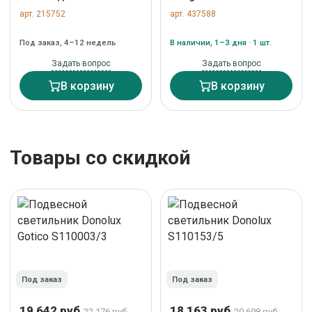
светильник Venice
Подвесной светильник
арт. 215752
арт. 437588
белый арт. 120644
MD2047-1L rose gold
арт. MD2047-1L rose
Под заказ, 4–12 недель
В наличии, 1–3 дня · 1 шт.
gold
Задать вопрос
Задать вопрос
В корзину
В корзину
Товары со скидкой
Под заказ
Под заказ
19 642 руб.
18 163 руб.
22 176 руб.
20 698 руб.