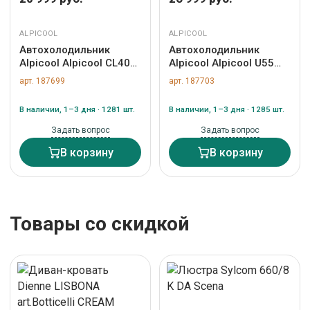
ALPICOOL
ALPICOOL
Автохолодильник
Автохолодильник
Alpicool Alpicool CL40
Alpicool Alpicool U55
(12/24) арт. ZN-187699
(12/24) арт. ZN-187703
арт. 187699
арт. 187703
В наличии, 1–3 дня · 1281 шт.
В наличии, 1–3 дня · 1285 шт.
Задать вопрос
Задать вопрос
В корзину
В корзину
Товары со скидкой