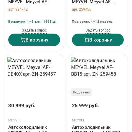
MEYVEL Meyvel AF-
MEYVEL Meyvel AF-
PRO75 арт. ZN-324742
H100DD арт. ZN-
арт. 324742
арт. 259456
259456
В наличии, 1–3 дня · 1665 шт.
Под заказ, 4–12 недель
Задать вопрос
Задать вопрос
В корзину
В корзину
Под заказ
30 999 руб.
25 999 руб.
MEYVEL
MEYVEL
Автохолодильник
Автохолодильник