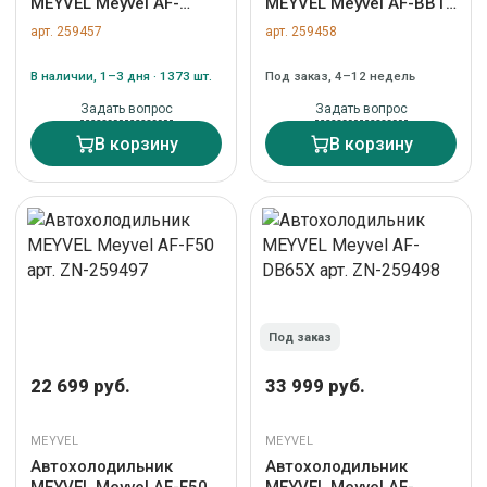
MEYVEL Meyvel AF-
MEYVEL Meyvel AF-BB15
DB40X арт. ZN-259457
арт. ZN-259458
арт. 259457
арт. 259458
В наличии, 1–3 дня · 1373 шт.
Под заказ, 4–12 недель
Задать вопрос
Задать вопрос
В корзину
В корзину
Под заказ
22 699 руб.
33 999 руб.
MEYVEL
MEYVEL
Автохолодильник
Автохолодильник