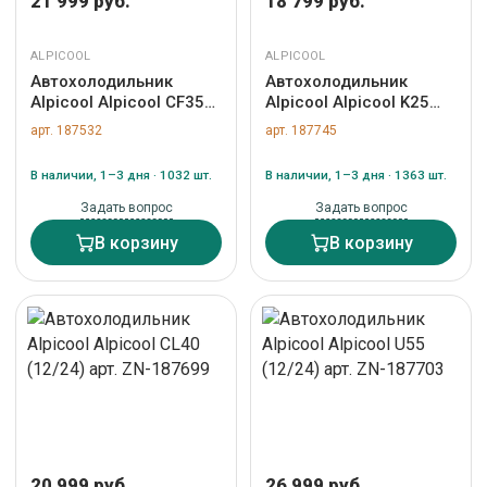
21 999 руб.
18 799 руб.
ALPICOOL
ALPICOOL
Автохолодильник
Автохолодильник
Alpicool Alpicool CF35
Alpicool Alpicool K25
(12/24) арт. ZN-187532
(12/24) арт. ZN-187745
арт. 187532
арт. 187745
В наличии, 1–3 дня · 1032 шт.
В наличии, 1–3 дня · 1363 шт.
Задать вопрос
Задать вопрос
В корзину
В корзину
20 999 руб.
26 999 руб.