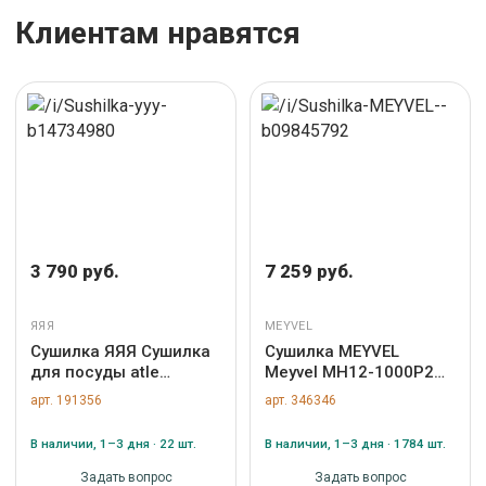
Клиентам нравятся
3 790 руб.
7 259 руб.
ЯЯЯ
MEYVEL
Сушилка ЯЯЯ Сушилка
Сушилка MEYVEL
для посуды atle
Meyvel MH12-1000P2
раздвижная большая,
(Black) арт. ZN-346346
арт. 191356
арт. 346346
черная арт. SS000014
В наличии, 1–3 дня · 22 шт.
В наличии, 1–3 дня · 1784 шт.
Задать вопрос
Задать вопрос