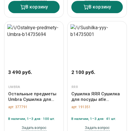
В корзину
В корзину
3 490 руб.
2 100 руб.
UMBRA
ЯЯЯ
Остальные предметы
Сушилка ЯЯЯ Сушилка
Umbra Сушилка для
для посуды atle
посуды sinkin,
раздвижная малая,
арт. 377791
арт. 191351
28х14х35,5 см, черная
серая арт. SS00009
арт. 330065-040
В наличии, 1–3 дня · 100 шт.
В наличии, 1–3 дня · 41 шт.
Задать вопрос
Задать вопрос