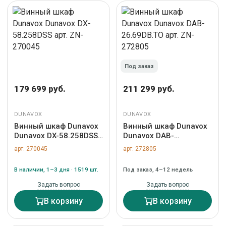
Под заказ
179 699 руб.
211 299 руб.
DUNAVOX
DUNAVOX
Винный шкаф Dunavox
Винный шкаф Dunavox
Dunavox DX-58.258DSS
Dunavox DAB-
арт. ZN-270045
26.69DB.TO арт. ZN-
арт. 270045
арт. 272805
272805
В наличии, 1–3 дня · 1519 шт.
Под заказ, 4–12 недель
Задать вопрос
Задать вопрос
В корзину
В корзину