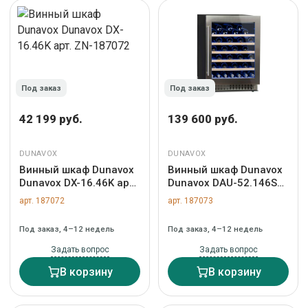
Под заказ
Под заказ
42 199 руб.
139 600 руб.
DUNAVOX
DUNAVOX
Винный шкаф Dunavox
Винный шкаф Dunavox
Dunavox DX-16.46K арт.
Dunavox DAU-52.146SS
ZN-187072
арт. ZN-187073
арт. 187072
арт. 187073
Под заказ, 4–12 недель
Под заказ, 4–12 недель
Задать вопрос
Задать вопрос
В корзину
В корзину