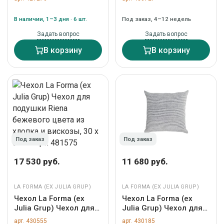
бежевого хлопка с
разноцветного
вышивкой в виде овцы
жаккарда 30 x 50 арт.
В наличии, 1–3 дня · 6 шт.
Под заказ, 4–12 недель
45 x 45 см арт. 210388
212487
Задать вопрос
Задать вопрос
В корзину
В корзину
Под заказ
Под заказ
17 530 руб.
11 680 руб.
LA FORMA (ЕХ JULIA GRUP)
LA FORMA (ЕХ JULIA GRUP)
Чехол La Forma (ех
Чехол La Forma (ех
Julia Grup) Чехол для
Julia Grup) Чехол для
подушки Riena
подушки Idaira из 100%
арт. 430555
арт. 430185