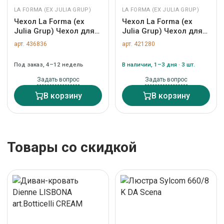
LA FORMA (ЕХ JULIA GRUP)
LA FORMA (ЕХ JULIA GRUP)
Чехол La Forma (ех
Чехол La Forma (ех
Julia Grup) Чехол для
Julia Grup) Чехол для
подушки Luadia из
подушки Prila из
арт. 436836
арт. 421280
оранжевого хлопка с
бархатного хлопка
плиссировкой, 30 x 50
терракотового цвета с
Под заказ, 4–12 недель
В наличии, 1–3 дня · 3 шт.
см арт. 481255
вышивкой 45 x 45 см
арт. 210776
Задать вопрос
Задать вопрос
В корзину
В корзину
Товары со скидкой