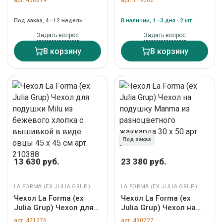
арт. 430814
арт. 119582
розовый 30 x 50 cm
хлопка и льна
арт. 108471
сиреневого цвета 45 x
Под заказ, 4–12 недель
В наличии, 1–3 дня · 2 шт.
45 см арт. 109442
Задать вопрос
Задать вопрос
В корзину
В корзину
Под заказ
13 630 руб.
23 380 руб.
LA FORMA (ЕХ JULIA GRUP)
LA FORMA (ЕХ JULIA GRUP)
Чехол La Forma (ех
Чехол La Forma (ех
Julia Grup) Чехол для
Julia Grup) Чехол на
подушки Milu из
подушку Manma из
арт. 421276
арт. 430727