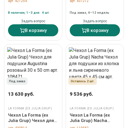
арт. 421254
арт. 437212
100% лен 45 x 45 см
хлопок с коричневой
арт. 210758
отделкой 50 x 50 см
В наличии, 1–3 дня · 4 шт.
Под заказ, 4–12 недель
арт. 422653
Задать вопрос
Задать вопрос
В корзину
В корзину
Под заказ
Осталось 2 шт.
13 630 руб.
9 536 руб.
LA FORMA (ЕХ JULIA GRUP)
LA FORMA (ЕХ JULIA GRUP)
Чехол La Forma (ех
Чехол La Forma (ех
Julia Grup) Чехол для
Julia Grup) Nacha
подушки Augustina
Чехол для подушки из