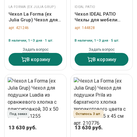
LA FORMA (ЕХ JULIA GRUP)
IDEAL PATIO
Чехол La Forma (ех
Чехол IDEAL PATIO
Julia Grup) Чехол для
Чехлы для мебели
подушки Leshy 100%
ТЕСОРА арт.
арт. 421246
арт. 144828
хлопок с домом 45 x 45
TSR.800004
cm арт. 108291
В наличии, 1–3 дня · 1 шт.
В наличии, 1–3 дня · 5 шт.
Задать вопрос
Задать вопрос
В корзину
В корзину
Под заказ
Осталось 3 шт.
13 630 руб.
13 630 руб.