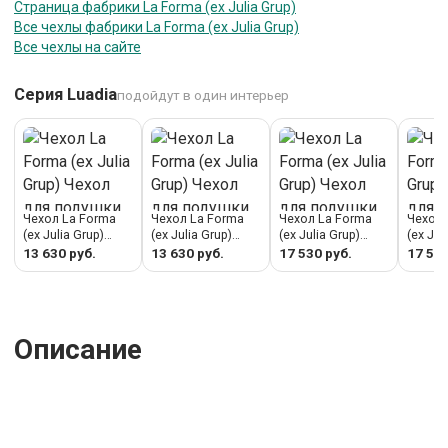
Страница фабрики La Forma (ех Julia Grup)
Все чехлы фабрики La Forma (ех Julia Grup)
Все чехлы на сайте
Серия Luadia
подойдут в один интерьер
Чехол La Forma
Чехол La Forma
Чехол La Forma
Чехол 
(ех Julia Grup)
(ех Julia Grup)
(ех Julia Grup)
(ех Jul
Чехол для
Чехол для
Чехол для
Чехол 
13 630 руб.
13 630 руб.
17 530 руб.
17 530
подушки Luadia
подушки Luadia
подушки Luadia
подушк
из оранжевого
из хлопка цвета
из хлопка цвета
из ор
хлопка с
таупе с
экрю с
хлопка
плиссировкой, 30
плиссировкой, 30
плиссировкой, 50
плисси
x 50 см арт.
x 50 см арт.
x 50 см арт.
x 50 см
Описание
481255
481257
481247
48124