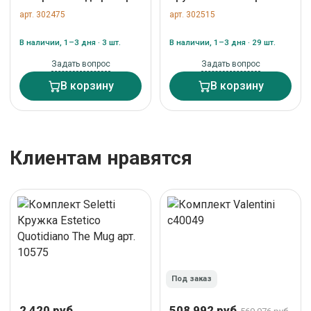
Pentesilea арт. 07232
17221
арт. 302475
арт. 302515
В наличии, 1–3 дня · 3 шт.
В наличии, 1–3 дня · 29 шт.
Задать вопрос
Задать вопрос
В корзину
В корзину
Клиентам нравятся
Под заказ
2 420 руб.
508 992 руб.