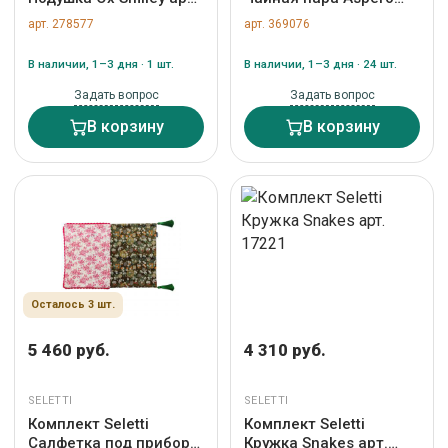
09334
арт. 09173
арт. 278577
арт. 369076
В наличии, 1–3 дня · 1 шт.
В наличии, 1–3 дня · 24 шт.
Задать вопрос
Задать вопрос
В корзину
В корзину
Осталось 3 шт.
5 460 руб.
4 310 руб.
SELETTI
SELETTI
Комплект Seletti
Комплект Seletti
Салфетка под приборы
Кружка Snakes арт.