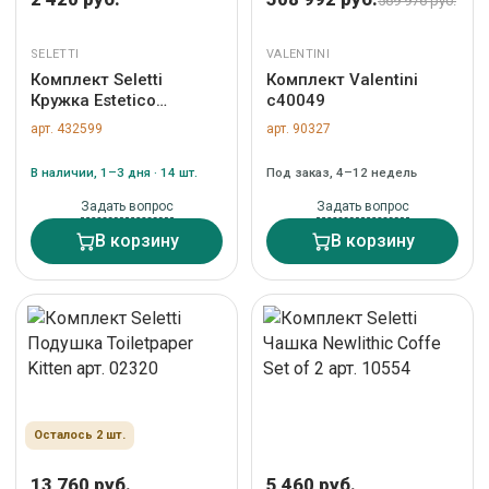
569 976 руб.
SELETTI
VALENTINI
Комплект Seletti
Комплект Valentini
Кружка Estetico
c40049
Quotidiano The Mug
арт. 432599
арт. 90327
арт. 10575
В наличии, 1–3 дня · 14 шт.
Под заказ, 4–12 недель
Задать вопрос
Задать вопрос
В корзину
В корзину
Осталось 2 шт.
13 760 руб.
5 460 руб.