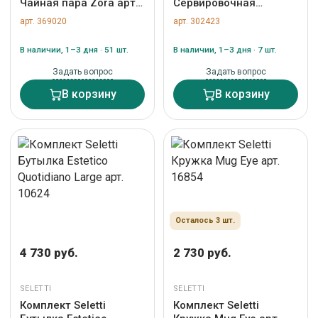
Чайная пара Zora арт.
Сервировочная
09744
подставка Estetico
арт. 369020
арт. 302423
Quotidiano арт. 10574
В наличии, 1–3 дня · 51 шт.
В наличии, 1–3 дня · 7 шт.
Задать вопрос
Задать вопрос
В корзину
В корзину
Осталось 3 шт.
4 730 руб.
2 730 руб.
SELETTI
SELETTI
Комплект Seletti
Комплект Seletti