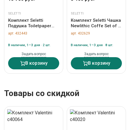
SELETTI
SELETTI
Комплект Seletti
Комплект Seletti Чашка
Подушка Toiletpaper
Newlithic Coffe Set of 2
Kitten арт. 02320
арт. 10554
арт. 432443
арт. 432629
В наличии, 1–3 дня · 2 шт.
В наличии, 1–3 дня · 8 шт.
Задать вопрос
Задать вопрос
В корзину
В корзину
Товары со скидкой