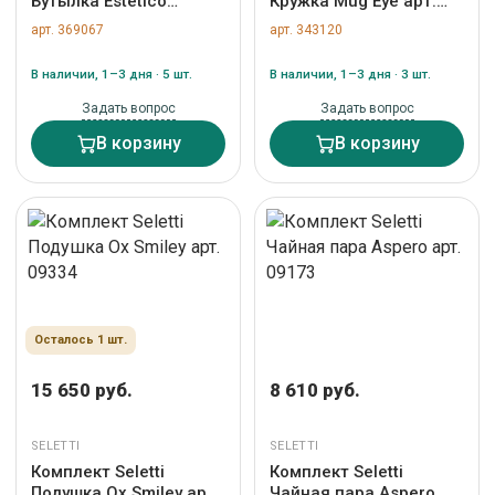
Бутылка Estetico
Кружка Mug Eye арт.
Quotidiano Large арт.
16854
арт. 369067
арт. 343120
10624
В наличии, 1–3 дня · 5 шт.
В наличии, 1–3 дня · 3 шт.
Задать вопрос
Задать вопрос
В корзину
В корзину
Осталось 1 шт.
15 650 руб.
8 610 руб.
SELETTI
SELETTI
Комплект Seletti
Комплект Seletti
Подушка Ox Smiley арт.
Чайная пара Aspero