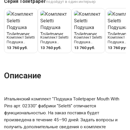
Серия Toiletpaper
подойдут в один интерьер
Комплект Seletti
Комплект Seletti
Комплект Seletti
Комплект Sel
Подушка
Подушка
Подушка
Подушка
Toiletpaper
Toiletpaper Two
Toiletpaper
Toiletpaper
13 760 руб.
13 760 руб.
13 760 руб.
13 760 руб.
Snakes арт.
Of Spade арт.
Lipsticks арт.
Kitten арт. 0
02300
02329
02325
Описание
Итальянский комплект "Подушка Toiletpaper Mouth With
Pins арт. 02330" фабрики "Seletti" отличается
функциональностью. На заказ поставка будет
произведена в течение 45–90 дней. Задать вопросы и
получить дополнительные сведения о комплекте