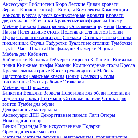
Аксессуары
Библиотеки
Бюро
Детские
Диван-кровати
Зеркала
Книжные шкафы
Комоды
Комплекты
Композиции
Консоли
Кресла
Кресла компьютерные
Кровати
Кровати
двухъярусные
Кроватки
Кроватки-трансформеры
Люстры
Мебель
Наборы
Наматрасники
Остальные предметы
Панели
Парты
Пеленальные столы
Подставки для цветов
Полки
Пуфы
Спальные гарнитуры
Стелажи
Столики
Столы
Столы
письменные
Стулья
Табуретки
Туалетные столики
Тумбочки
Тумбы
Часы
Шкафы
Шкафы-купе
Этажерки
Ящики
Мебель для Кабинета
Библиотеки
Вешалки
Геймерские кресла
Кабинеты
Книжные
полки
Книжные шкафы
Комоды
Компьютерные столы
Кресла
Кресла компьютерные
Кресла руководителя
Мебель
Надстройки
Офисные кресла
Полки
Стелажи
Столы
письменные
Столы рабочие
Этажерки
Мебель для Прихожей
Банкетки
Вешалки
Зеркала
Подставки для обуви
Подставки
под зонты
Полки
Прихожие
Стеновые панели
Стойки для
зонтов
Тумбы для обуви
Декоративные материалы
Аксессуары
ДПК
Декоративные панели
Лаги
Опоры
Новогодние товары
Венки
Гирлянды
Ели искусственные
Подарки
Ортопедические матрасы
Матрасы
Матрасы детские
Наматрасники
Ортопедические