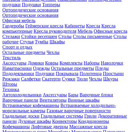
подушки
Подушки
Топперы
Ортопедические основания
Ортопедические основания
Офисная мебель
Гардеробы
Геймерские кресла
Кабинеты
Кресла
Кресла
компьютерные
Кресла руководителя
Мебель
Офисные кресла
Стелажи
Стойки ресепшен
Столы
Столы письменные
Столы
рабочие
Стулья
Тумбы
Шкафы
Спорт и отдых
Остальные предметы
Чехлы
Текстиль
Аксессуары
Домики
Ковры
Комплекты
Наборы
Наволочки
Наматрасники
Одежды
Остальные предметы
Пледы
Пододеяльники
Подушки
Покрывала
Полотенца
Простыни
Рюкзаки
Салфетки
Скатерти
Сумки
Тюли
Чехлы
Шкуры
Шторы
Техника
Автохолодильники
Аксессуары
Бары
Варочные блоки
Варочные панели
Вентиляторы
Винные шкафы
Встраиваемые кофемашины
Встраиваемые холодильно-
морозильные камеры
Газовые варочные поверхности
Гладильные доски
Гладильные системы
Грили
Декоративные
панели
Духовые шкафы
Конвекторы
Кондиционеры
Кофемашины
Лифтовые дверцы
Массажные кресла
Микроволновые печи
Минибары
Морозильники
Пароварки