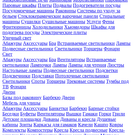
Паровые шкафы
Плиты
Подвалы
Подогреватели посуды
Посудомоечные машины
Раковины
Системы по уходу за
бельем
Стеклокерамические варочные панели
Стиральные
машины
Сушилки
Сушильные машины
Услуги
Фены
Фритюрницы
Холодильники
Хьюмидоры
Шкафы для
подогрева посуды
Электрические плиты
Уличный свет
Абажуры
Аксессуары
Бра
Встраиваемые светильники
Лампы
Подвесные светильники
Светильники
Торшеры
Фонари
Свет
Абажуры
Аксессуары
Бра
Вентиляторы
Встраиваемые
светильники
Лампочки
Лампы
Лампы для чтения
Люстры
Настольные лампы
Подвесные светильники
Подсветки
Подсвечники
Подставки
Потолочные светильники
Светильники
Споты
Торшеры
Трековые системы
Тумбы под
ТВ
Фонари
Двери
Базы под раковину
Барбекю
Двери
Мебель для улицы
Абажуры
Аксессуары
Банкетки
Барбекю
Барные стойки
Беседки
Буфеты
Вентиляторы
Вышки
Гамаки
Горки
Грили
Детские площадки
Диваны
Диваны и кресла
Душевые
кабины
Зонты
Каркасы для гамаков
Качели
Кашпо
Ковры
Комплекты
Компостеры
Кресла
Кресла подвесные
Кресла-