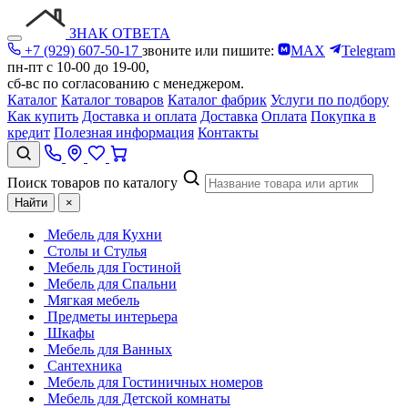
ЗНАК ОТВЕТА
+7 (929) 607-50-17
звоните или пишите:
MAX
Telegram
пн-пт с 10-00 до 19-00,
сб-вс по согласованию с менеджером.
Каталог
Каталог товаров
Каталог фабрик
Услуги по подбору
Как купить
Доставка и оплата
Доставка
Оплата
Покупка в
кредит
Полезная информация
Контакты
Поиск товаров по каталогу
Найти
×
Мебель для Кухни
Столы и Стулья
Мебель для Гостиной
Мебель для Спальни
Мягкая мебель
Предметы интерьера
Шкафы
Мебель для Ванных
Сантехника
Мебель для Гостиничных номеров
Мебель для Детской комнаты