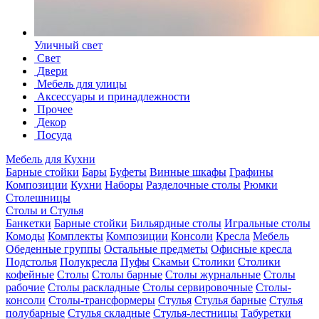
Уличный свет
Свет
Двери
Мебель для улицы
Аксессуары и принадлежности
Прочее
Декор
Посуда
Мебель для Кухни
Барные стойки
Бары
Буфеты
Винные шкафы
Графины
Композиции
Кухни
Наборы
Разделочные столы
Рюмки
Столешницы
Столы и Стулья
Банкетки
Барные стойки
Бильярдные столы
Игральные столы
Комоды
Комплекты
Композиции
Консоли
Кресла
Мебель
Обеденные группы
Остальные предметы
Офисные кресла
Подстолья
Полукресла
Пуфы
Скамьи
Столики
Столики
кофейные
Столы
Столы барные
Столы журнальные
Столы
рабочие
Столы раскладные
Столы сервировочные
Столы-
консоли
Столы-трансформеры
Стулья
Стулья барные
Стулья
полубарные
Стулья складные
Стулья-лестницы
Табуретки