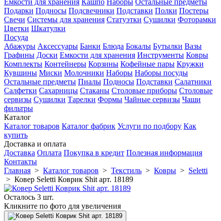
Емкости для хранения
Кашпо
Наборы
Остальные предметы
Подарки
Подносы
Подсвечники
Подставки
Полки
Постеры
Свечи
Системы для хранения
Статуэтки
Сушилки
Фоторамки
Цветки
Шкатулки
Посуда
Абажуры
Аксессуары
Банки
Блюда
Бокалы
Бутылки
Вазы
Графины
Доски
Емкости для хранения
Инструменты
Ковры
Комплекты
Контейнеры
Корзины
Кофейные пары
Кружки
Кувшины
Миски
Молочники
Наборы
Наборы посуды
Остальные предметы
Пиалы
Подносы
Подставки
Салатники
Салфетки
Сахарницы
Стаканы
Столовые приборы
Столовые
сервизы
Сушилки
Тарелки
Формы
Чайные сервизы
Чаши
фильтры
Каталог
Каталог товаров
Каталог фабрик
Услуги по подбору
Как
купить
Доставка и оплата
Доставка
Оплата
Покупка в кредит
Полезная информация
Контакты
Главная
>
Каталог товаров
>
Текстиль
>
Ковры
>
Seletti
>
Ковер Seletti Коврик Shit арт. 18189
Осталось 3 шт.
Кликните по фото для увеличения