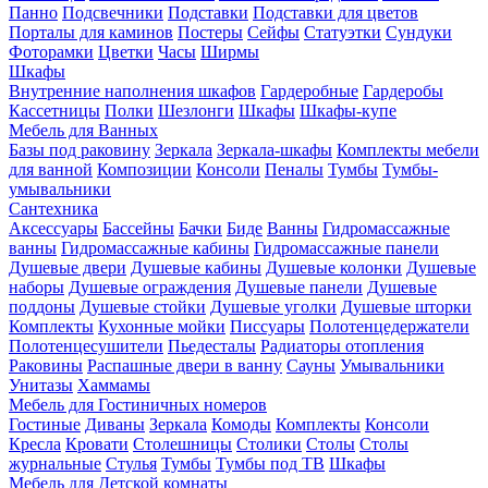
Панно
Подсвечники
Подставки
Подставки для цветов
Порталы для каминов
Постеры
Сейфы
Статуэтки
Сундуки
Фоторамки
Цветки
Часы
Ширмы
Шкафы
Внутренние наполнения шкафов
Гардеробные
Гардеробы
Кассетницы
Полки
Шезлонги
Шкафы
Шкафы-купе
Мебель для Ванных
Базы под раковину
Зеркала
Зеркала-шкафы
Комплекты мебели
для ванной
Композиции
Консоли
Пеналы
Тумбы
Тумбы-
умывальники
Сантехника
Аксессуары
Бассейны
Бачки
Биде
Ванны
Гидромассажные
ванны
Гидромассажные кабины
Гидромассажные панели
Душевые двери
Душевые кабины
Душевые колонки
Душевые
наборы
Душевые ограждения
Душевые панели
Душевые
поддоны
Душевые стойки
Душевые уголки
Душевые шторки
Комплекты
Кухонные мойки
Писсуары
Полотенцедержатели
Полотенцесушители
Пьедесталы
Радиаторы отопления
Раковины
Распашные двери в ванну
Сауны
Умывальники
Унитазы
Хаммамы
Мебель для Гостиничных номеров
Гостиные
Диваны
Зеркала
Комоды
Комплекты
Консоли
Кресла
Кровати
Столешницы
Столики
Столы
Столы
журнальные
Стулья
Тумбы
Тумбы под ТВ
Шкафы
Мебель для Детской комнаты