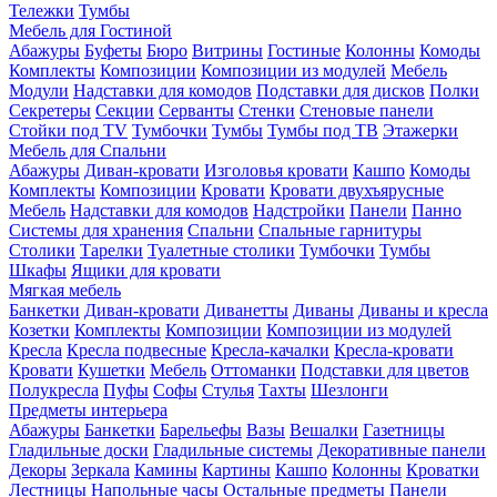
Тележки
Тумбы
Мебель для Гостиной
Абажуры
Буфеты
Бюро
Витрины
Гостиные
Колонны
Комоды
Комплекты
Композиции
Композиции из модулей
Мебель
Модули
Надставки для комодов
Подставки для дисков
Полки
Секретеры
Секции
Серванты
Стенки
Стеновые панели
Стойки под TV
Тумбочки
Тумбы
Тумбы под ТВ
Этажерки
Мебель для Спальни
Абажуры
Диван-кровати
Изголовья кровати
Кашпо
Комоды
Комплекты
Композиции
Кровати
Кровати двухъярусные
Мебель
Надставки для комодов
Надстройки
Панели
Панно
Системы для хранения
Спальни
Спальные гарнитуры
Столики
Тарелки
Туалетные столики
Тумбочки
Тумбы
Шкафы
Ящики для кровати
Мягкая мебель
Банкетки
Диван-кровати
Диванетты
Диваны
Диваны и кресла
Козетки
Комплекты
Композиции
Композиции из модулей
Кресла
Кресла подвесные
Кресла-качалки
Кресла-кровати
Кровати
Кушетки
Мебель
Оттоманки
Подставки для цветов
Полукресла
Пуфы
Софы
Стулья
Тахты
Шезлонги
Предметы интерьера
Абажуры
Банкетки
Барельефы
Вазы
Вешалки
Газетницы
Гладильные доски
Гладильные системы
Декоративные панели
Декоры
Зеркала
Камины
Картины
Кашпо
Колонны
Кроватки
Лестницы
Напольные часы
Остальные предметы
Панели