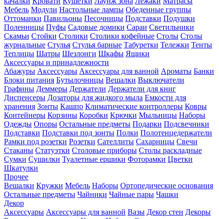
качалки
Кровати
Кушетки
Лаунж зона
Лежаки
Матрасы
Мебель
Модули
Настольные лампы
Обеденные группы
Оттоманки
Павильоны
Песочницы
Подставки
Подушки
Поленницы
Пуфы
Садовые домики
Сараи
Светильники
Скамьи
Стойки
Столики
Столики кофейные
Столы
Столы
журнальные
Стулья
Стулья барные
Табуретки
Тележки
Тенты
Теплицы
Шатры
Шезлонги
Шкафы
Ящики
Аксессуары и принадлежности
Абажуры
Аксессуары
Аксессуары для ванной
Ароматы
Банки
Блоки питания
Бутылочницы
Вешалки
Выключатели
Графины
Деммеры
Держатели
Держатели для книг
Диспенсеры
Дозаторы для жидкого мыла
Емкости для
хранения
Зонты
Кашпо
Климатические контроллеры
Ковры
Контейнеры
Корзины
Коробки
Крючки
Мыльницы
Наборы
Одежды
Опоры
Остальные предметы
Подарки
Подсвечники
Подставки
Подставки под зонты
Полки
Полотенцедержатели
Рамки под розетки
Розетки
Сателлиты
Сахарницы
Свечи
Стаканы
Статуэтки
Столовые приборы
Столы раскладные
Сумки
Сушилки
Туалетные ершики
Фоторамки
Цветки
Шкатулки
Прочее
Вешалки
Кружки
Мебель
Наборы
Ортопедические основания
Остальные предметы
Чайники
Чайные пары
Чашки
Декор
Аксессуары
Аксессуары для ванной
Вазы
Декор стен
Декоры