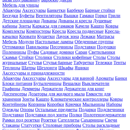
Мебель для улицы
Абажуры
Аксессуары
Банкетки
Барбекю
Барные стойки
Беседки
Буфеты
Вентиляторы
Вышки
Гамаки
Горки
Грили
Детские площадки
Диваны
Диваны и кресла
Душевые
кабины
Зонты
Каркасы для гамаков
Качели
Кашпо
Ковры
Комплекты
Компостеры
Кресла
Кресла подвесные
Кресла-
качалки
Кровати
Кушетки
Лаунж зона
Лежаки
Матрасы
Мебель
Модули
Настольные лампы
Обеденные группы
Оттоманки
Павильоны
Песочницы
Подставки
Подушки
Поленницы
Пуфы
Садовые домики
Сараи
Светильники
Скамьи
Стойки
Столики
Столики кофейные
Столы
Столы
журнальные
Стулья
Стулья барные
Табуретки
Тележки
Тенты
Теплицы
Шатры
Шезлонги
Шкафы
Ящики
Аксессуары и принадлежности
Абажуры
Аксессуары
Аксессуары для ванной
Ароматы
Банки
Блоки питания
Бутылочницы
Вешалки
Выключатели
Графины
Деммеры
Держатели
Держатели для книг
Диспенсеры
Дозаторы для жидкого мыла
Емкости для
хранения
Зонты
Кашпо
Климатические контроллеры
Ковры
Контейнеры
Корзины
Коробки
Крючки
Мыльницы
Наборы
Одежды
Опоры
Остальные предметы
Подарки
Подсвечники
Подставки
Подставки под зонты
Полки
Полотенцедержатели
Рамки под розетки
Розетки
Сателлиты
Сахарницы
Свечи
Стаканы
Статуэтки
Столовые приборы
Столы раскладные