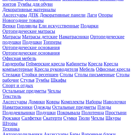
зонтов
Тумбы для обуви
Декоративные материалы
Аксессуары
ДПК
Декоративные панели
Лаги
Опоры
Новогодние товары
Венки
Гирлянды
Ели искусственные
Подарки
Ортопедические матрасы
Матрасы
Матрасы детские
Наматрасники
Ортопедические
подушки
Подушки
Топперы
Ортопедические основания
Ортопедические основания
Офисная мебель
Гардеробы
Геймерские кресла
Кабинеты
Кресла
Кресла
компьютерные
Кресла руководителя
Мебель
Офисные кресла
Стелажи
Стойки ресепшен
Столы
Столы письменные
Столы
рабочие
Стулья
Тумбы
Шкафы
Спорт и отдых
Остальные предметы
Чехлы
Текстиль
Аксессуары
Домики
Ковры
Комплекты
Наборы
Наволочки
Наматрасники
Одежды
Остальные предметы
Пледы
Пододеяльники
Подушки
Покрывала
Полотенца
Простыни
Рюкзаки
Салфетки
Скатерти
Сумки
Тюли
Чехлы
Шкуры
Шторы
Техника
Автохолодильники
Аксессуары
Бары
Варочные блоки