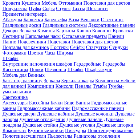
Кровати
Кушетки
Мебель
Оттоманки
Подставки для цветов
Полукресла
Пуфы
Софы
Стулья
Тахты
Шезлонги
Предметы интерьера
Абажуры
Банкетки
Барельефы
Вазы
Вешалки
Газетницы
Гладильные доски
Гладильные системы
Декоративные панели
Декоры
Зеркала
Камины
Картины
Кашпо
Колонны
Кроватки
Лестницы
Напольные часы
Остальные предметы
Панели
Панно
Подсвечники
Подставки
Подставки для цветов
Порталы для каминов
Постеры
Сейфы
Статуэтки
Сундуки
Фоторамки
Цветки
Часы
Ширмы
Шкафы
Внутренние наполнения шкафов
Гардеробные
Гардеробы
Кассетницы
Полки
Шезлонги
Шкафы
Шкафы-купе
Мебель для Ванных
Базы под раковину
Зеркала
Зеркала-шкафы
Комплекты мебели
для ванной
Композиции
Консоли
Пеналы
Тумбы
Тумбы-
умывальники
Сантехника
Аксессуары
Бассейны
Бачки
Биде
Ванны
Гидромассажные
ванны
Гидромассажные кабины
Гидромассажные панели
Душевые двери
Душевые кабины
Душевые колонки
Душевые
наборы
Душевые ограждения
Душевые панели
Душевые
поддоны
Душевые стойки
Душевые уголки
Душевые шторки
Комплекты
Кухонные мойки
Писсуары
Полотенцедержатели
Полотенцесушители
Пьедесталы
Радиаторы отопления