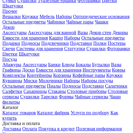
Сумки
Сушилки
Туалетные ершики
Фоторамки
Цветки
Шкатулки
Прочее
Вешалки
Кружки
Мебель
Наборы
Ортопедические основания
Остальные предметы
Чайники
Чайные пары
Чашки
Декор
Аксессуары
Аксессуары для ванной
Вазы
Декор стен
Декоры
Емкости для хранения
Кашпо
Наборы
Остальные предметы
Подарки
Подносы
Подсвечники
Подставки
Полки
Постеры
Свечи
Системы для хранения
Статуэтки
Сушилки
Фоторамки
Цветки
Шкатулки
Посуда
Абажуры
Аксессуары
Банки
Блюда
Бокалы
Бутылки
Вазы
Графины
Доски
Емкости для хранения
Инструменты
Ковры
Комплекты
Контейнеры
Корзины
Кофейные пары
Кружки
Кувшины
Миски
Молочники
Наборы
Наборы посуды
Остальные предметы
Пиалы
Подносы
Подставки
Салатники
Салфетки
Сахарницы
Стаканы
Столовые приборы
Столовые
сервизы
Сушилки
Тарелки
Формы
Чайные сервизы
Чаши
фильтры
Каталог
Каталог товаров
Каталог фабрик
Услуги по подбору
Как
купить
Доставка и оплата
Доставка
Оплата
Покупка в кредит
Полезная информация