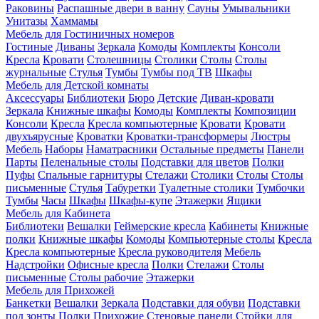
Раковины
Распашные двери в ванну
Сауны
Умывальники
Унитазы
Хаммамы
Мебель для Гостиничных номеров
Гостиные
Диваны
Зеркала
Комоды
Комплекты
Консоли
Кресла
Кровати
Столешницы
Столики
Столы
Столы
журнальные
Стулья
Тумбы
Тумбы под ТВ
Шкафы
Мебель для Детской комнаты
Аксессуары
Библиотеки
Бюро
Детские
Диван-кровати
Зеркала
Книжные шкафы
Комоды
Комплекты
Композиции
Консоли
Кресла
Кресла компьютерные
Кровати
Кровати
двухъярусные
Кроватки
Кроватки-трансформеры
Люстры
Мебель
Наборы
Наматрасники
Остальные предметы
Панели
Парты
Пеленальные столы
Подставки для цветов
Полки
Пуфы
Спальные гарнитуры
Стелажи
Столики
Столы
Столы
письменные
Стулья
Табуретки
Туалетные столики
Тумбочки
Тумбы
Часы
Шкафы
Шкафы-купе
Этажерки
Ящики
Мебель для Кабинета
Библиотеки
Вешалки
Геймерские кресла
Кабинеты
Книжные
полки
Книжные шкафы
Комоды
Компьютерные столы
Кресла
Кресла компьютерные
Кресла руководителя
Мебель
Надстройки
Офисные кресла
Полки
Стелажи
Столы
письменные
Столы рабочие
Этажерки
Мебель для Прихожей
Банкетки
Вешалки
Зеркала
Подставки для обуви
Подставки
под зонты
Полки
Прихожие
Стеновые панели
Стойки для