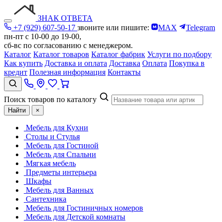
ЗНАК ОТВЕТА
+7 (929) 607-50-17
звоните или пишите:
MAX
Telegram
пн-пт с 10-00 до 19-00,
сб-вс по согласованию с менеджером.
Каталог
Каталог товаров
Каталог фабрик
Услуги по подбору
Как купить
Доставка и оплата
Доставка
Оплата
Покупка в
кредит
Полезная информация
Контакты
Поиск товаров по каталогу
Найти
×
Мебель для Кухни
Столы и Стулья
Мебель для Гостиной
Мебель для Спальни
Мягкая мебель
Предметы интерьера
Шкафы
Мебель для Ванных
Сантехника
Мебель для Гостиничных номеров
Мебель для Детской комнаты