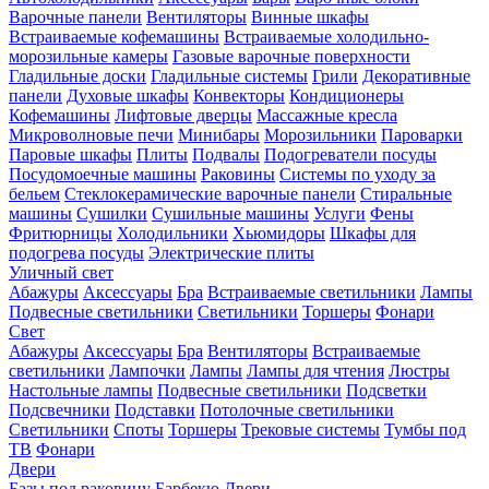
Варочные панели
Вентиляторы
Винные шкафы
Встраиваемые кофемашины
Встраиваемые холодильно-
морозильные камеры
Газовые варочные поверхности
Гладильные доски
Гладильные системы
Грили
Декоративные
панели
Духовые шкафы
Конвекторы
Кондиционеры
Кофемашины
Лифтовые дверцы
Массажные кресла
Микроволновые печи
Минибары
Морозильники
Пароварки
Паровые шкафы
Плиты
Подвалы
Подогреватели посуды
Посудомоечные машины
Раковины
Системы по уходу за
бельем
Стеклокерамические варочные панели
Стиральные
машины
Сушилки
Сушильные машины
Услуги
Фены
Фритюрницы
Холодильники
Хьюмидоры
Шкафы для
подогрева посуды
Электрические плиты
Уличный свет
Абажуры
Аксессуары
Бра
Встраиваемые светильники
Лампы
Подвесные светильники
Светильники
Торшеры
Фонари
Свет
Абажуры
Аксессуары
Бра
Вентиляторы
Встраиваемые
светильники
Лампочки
Лампы
Лампы для чтения
Люстры
Настольные лампы
Подвесные светильники
Подсветки
Подсвечники
Подставки
Потолочные светильники
Светильники
Споты
Торшеры
Трековые системы
Тумбы под
ТВ
Фонари
Двери
Базы под раковину
Барбекю
Двери