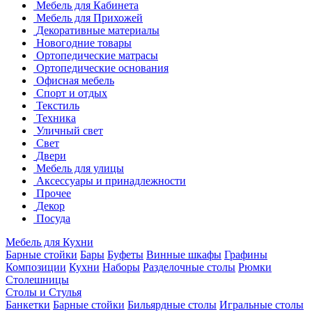
Мебель для Кабинета
Мебель для Прихожей
Декоративные материалы
Новогодние товары
Ортопедические матрасы
Ортопедические основания
Офисная мебель
Спорт и отдых
Текстиль
Техника
Уличный свет
Свет
Двери
Мебель для улицы
Аксессуары и принадлежности
Прочее
Декор
Посуда
Мебель для Кухни
Барные стойки
Бары
Буфеты
Винные шкафы
Графины
Композиции
Кухни
Наборы
Разделочные столы
Рюмки
Столешницы
Столы и Стулья
Банкетки
Барные стойки
Бильярдные столы
Игральные столы