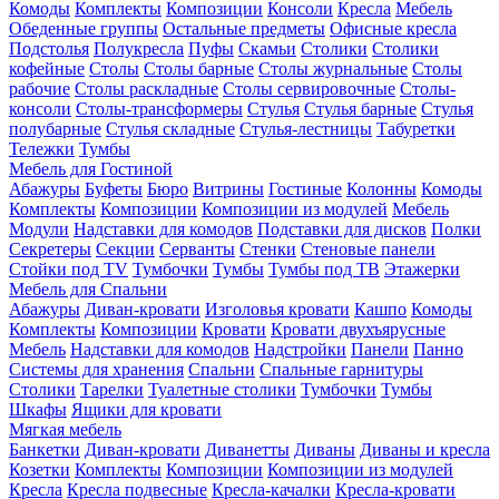
Комоды
Комплекты
Композиции
Консоли
Кресла
Мебель
Обеденные группы
Остальные предметы
Офисные кресла
Подстолья
Полукресла
Пуфы
Скамьи
Столики
Столики
кофейные
Столы
Столы барные
Столы журнальные
Столы
рабочие
Столы раскладные
Столы сервировочные
Столы-
консоли
Столы-трансформеры
Стулья
Стулья барные
Стулья
полубарные
Стулья складные
Стулья-лестницы
Табуретки
Тележки
Тумбы
Мебель для Гостиной
Абажуры
Буфеты
Бюро
Витрины
Гостиные
Колонны
Комоды
Комплекты
Композиции
Композиции из модулей
Мебель
Модули
Надставки для комодов
Подставки для дисков
Полки
Секретеры
Секции
Серванты
Стенки
Стеновые панели
Стойки под TV
Тумбочки
Тумбы
Тумбы под ТВ
Этажерки
Мебель для Спальни
Абажуры
Диван-кровати
Изголовья кровати
Кашпо
Комоды
Комплекты
Композиции
Кровати
Кровати двухъярусные
Мебель
Надставки для комодов
Надстройки
Панели
Панно
Системы для хранения
Спальни
Спальные гарнитуры
Столики
Тарелки
Туалетные столики
Тумбочки
Тумбы
Шкафы
Ящики для кровати
Мягкая мебель
Банкетки
Диван-кровати
Диванетты
Диваны
Диваны и кресла
Козетки
Комплекты
Композиции
Композиции из модулей
Кресла
Кресла подвесные
Кресла-качалки
Кресла-кровати