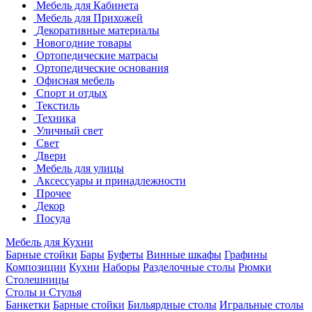
Мебель для Кабинета
Мебель для Прихожей
Декоративные материалы
Новогодние товары
Ортопедические матрасы
Ортопедические основания
Офисная мебель
Спорт и отдых
Текстиль
Техника
Уличный свет
Свет
Двери
Мебель для улицы
Аксессуары и принадлежности
Прочее
Декор
Посуда
Мебель для Кухни
Барные стойки
Бары
Буфеты
Винные шкафы
Графины
Композиции
Кухни
Наборы
Разделочные столы
Рюмки
Столешницы
Столы и Стулья
Банкетки
Барные стойки
Бильярдные столы
Игральные столы