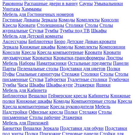
Раковины
Распашные двери в ванну
Сауны
Умывальники
Унитазы
Хаммамы
Мебель для Гостиничных номеров
Гостиные
Диваны
Зеркала
Комоды
Комплекты
Консоли
Кресла
Кровати
Столешницы
Столики
Столы
Столы
журнальные
Стулья
Тумбы
Тумбы под ТВ
Шкафы
Мебель для Детской комнаты
Аксессуары
Библиотеки
Бюро
Детские
Диван-кровати
Зеркала
Книжные шкафы
Комоды
Комплекты
Композиции
Консоли
Кресла
Кресла компьютерные
Кровати
Кровати
двухъярусные
Кроватки
Кроватки-трансформеры
Люстры
Мебель
Наборы
Наматрасники
Остальные предметы
Панели
Парты
Пеленальные столы
Подставки для цветов
Полки
Пуфы
Спальные гарнитуры
Стелажи
Столики
Столы
Столы
письменные
Стулья
Табуретки
Туалетные столики
Тумбочки
Тумбы
Часы
Шкафы
Шкафы-купе
Этажерки
Ящики
Мебель для Кабинета
Библиотеки
Вешалки
Геймерские кресла
Кабинеты
Книжные
полки
Книжные шкафы
Комоды
Компьютерные столы
Кресла
Кресла компьютерные
Кресла руководителя
Мебель
Надстройки
Офисные кресла
Полки
Стелажи
Столы
письменные
Столы рабочие
Этажерки
Мебель для Прихожей
Банкетки
Вешалки
Зеркала
Подставки для обуви
Подставки
под зонты
Полки
Прихожие
Стеновые панели
Стойки для