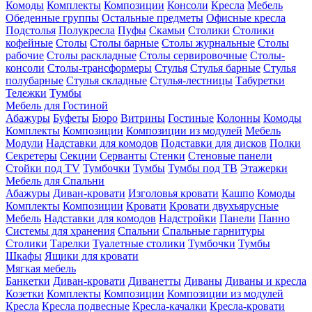
Комоды
Комплекты
Композиции
Консоли
Кресла
Мебель
Обеденные группы
Остальные предметы
Офисные кресла
Подстолья
Полукресла
Пуфы
Скамьи
Столики
Столики
кофейные
Столы
Столы барные
Столы журнальные
Столы
рабочие
Столы раскладные
Столы сервировочные
Столы-
консоли
Столы-трансформеры
Стулья
Стулья барные
Стулья
полубарные
Стулья складные
Стулья-лестницы
Табуретки
Тележки
Тумбы
Мебель для Гостиной
Абажуры
Буфеты
Бюро
Витрины
Гостиные
Колонны
Комоды
Комплекты
Композиции
Композиции из модулей
Мебель
Модули
Надставки для комодов
Подставки для дисков
Полки
Секретеры
Секции
Серванты
Стенки
Стеновые панели
Стойки под TV
Тумбочки
Тумбы
Тумбы под ТВ
Этажерки
Мебель для Спальни
Абажуры
Диван-кровати
Изголовья кровати
Кашпо
Комоды
Комплекты
Композиции
Кровати
Кровати двухъярусные
Мебель
Надставки для комодов
Надстройки
Панели
Панно
Системы для хранения
Спальни
Спальные гарнитуры
Столики
Тарелки
Туалетные столики
Тумбочки
Тумбы
Шкафы
Ящики для кровати
Мягкая мебель
Банкетки
Диван-кровати
Диванетты
Диваны
Диваны и кресла
Козетки
Комплекты
Композиции
Композиции из модулей
Кресла
Кресла подвесные
Кресла-качалки
Кресла-кровати