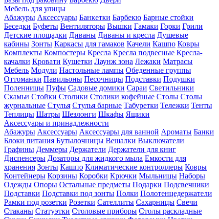
Мебель для улицы
Абажуры
Аксессуары
Банкетки
Барбекю
Барные стойки
Беседки
Буфеты
Вентиляторы
Вышки
Гамаки
Горки
Грили
Детские площадки
Диваны
Диваны и кресла
Душевые
кабины
Зонты
Каркасы для гамаков
Качели
Кашпо
Ковры
Комплекты
Компостеры
Кресла
Кресла подвесные
Кресла-
качалки
Кровати
Кушетки
Лаунж зона
Лежаки
Матрасы
Мебель
Модули
Настольные лампы
Обеденные группы
Оттоманки
Павильоны
Песочницы
Подставки
Подушки
Поленницы
Пуфы
Садовые домики
Сараи
Светильники
Скамьи
Стойки
Столики
Столики кофейные
Столы
Столы
журнальные
Стулья
Стулья барные
Табуретки
Тележки
Тенты
Теплицы
Шатры
Шезлонги
Шкафы
Ящики
Аксессуары и принадлежности
Абажуры
Аксессуары
Аксессуары для ванной
Ароматы
Банки
Блоки питания
Бутылочницы
Вешалки
Выключатели
Графины
Деммеры
Держатели
Держатели для книг
Диспенсеры
Дозаторы для жидкого мыла
Емкости для
хранения
Зонты
Кашпо
Климатические контроллеры
Ковры
Контейнеры
Корзины
Коробки
Крючки
Мыльницы
Наборы
Одежды
Опоры
Остальные предметы
Подарки
Подсвечники
Подставки
Подставки под зонты
Полки
Полотенцедержатели
Рамки под розетки
Розетки
Сателлиты
Сахарницы
Свечи
Стаканы
Статуэтки
Столовые приборы
Столы раскладные