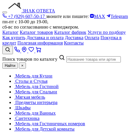
ЗНАК ОТВЕТА
+7 (929) 607-50-17
звоните или пишите:
MAX
Telegram
пн-пт с 10-00 до 19-00,
сб-вс по согласованию с менеджером.
Каталог
Каталог товаров
Каталог фабрик
Услуги по подбору
Как купить
Доставка и оплата
Доставка
Оплата
Покупка в
кредит
Полезная информация
Контакты
Поиск товаров по каталогу
Найти
×
Мебель для Кухни
Столы и Стулья
Мебель для Гостиной
Мебель для Спальни
Мягкая мебель
Предметы интерьера
Шкафы
Мебель для Ванных
Сантехника
Мебель для Гостиничных номеров
Мебель для Детской комнаты