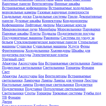
Варочные панели
Вентиляторы
Винные шкафы
Встраиваемые кофемашины
Встраиваемые холодильно-
морозильные камеры
Газовые варочные поверхности
Гладильные доски
Гладильные системы
Грили
Декоративные
панели
Духовые шкафы
Конвекторы
Кондиционеры
Кофемашины
Лифтовые дверцы
Массажные кресла
Микроволновые печи
Минибары
Морозильники
Пароварки
Паровые шкафы
Плиты
Подвалы
Подогреватели посуды
Посудомоечные машины
Раковины
Системы по уходу за
бельем
Стеклокерамические варочные панели
Стиральные
машины
Сушилки
Сушильные машины
Услуги
Фены
Фритюрницы
Холодильники
Хьюмидоры
Шкафы для
подогрева посуды
Электрические плиты
Уличный свет
Абажуры
Аксессуары
Бра
Встраиваемые светильники
Лампы
Подвесные светильники
Светильники
Торшеры
Фонари
Свет
Абажуры
Аксессуары
Бра
Вентиляторы
Встраиваемые
светильники
Лампочки
Лампы
Лампы для чтения
Люстры
Настольные лампы
Подвесные светильники
Подсветки
Подсвечники
Подставки
Потолочные светильники
Светильники
Споты
Торшеры
Трековые системы
Тумбы под
ТВ
Фонари
Двери
Базы под раковину
Барбекю
Двери