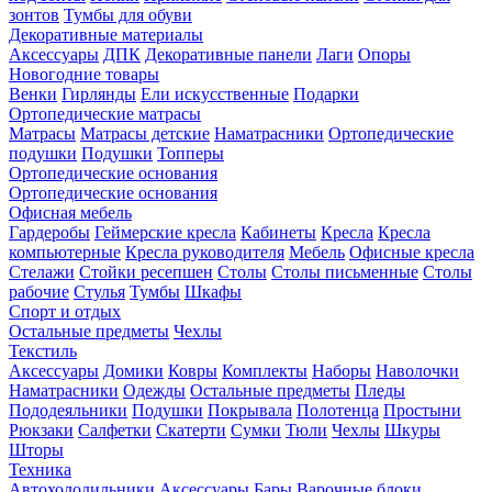
зонтов
Тумбы для обуви
Декоративные материалы
Аксессуары
ДПК
Декоративные панели
Лаги
Опоры
Новогодние товары
Венки
Гирлянды
Ели искусственные
Подарки
Ортопедические матрасы
Матрасы
Матрасы детские
Наматрасники
Ортопедические
подушки
Подушки
Топперы
Ортопедические основания
Ортопедические основания
Офисная мебель
Гардеробы
Геймерские кресла
Кабинеты
Кресла
Кресла
компьютерные
Кресла руководителя
Мебель
Офисные кресла
Стелажи
Стойки ресепшен
Столы
Столы письменные
Столы
рабочие
Стулья
Тумбы
Шкафы
Спорт и отдых
Остальные предметы
Чехлы
Текстиль
Аксессуары
Домики
Ковры
Комплекты
Наборы
Наволочки
Наматрасники
Одежды
Остальные предметы
Пледы
Пододеяльники
Подушки
Покрывала
Полотенца
Простыни
Рюкзаки
Салфетки
Скатерти
Сумки
Тюли
Чехлы
Шкуры
Шторы
Техника
Автохолодильники
Аксессуары
Бары
Варочные блоки