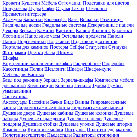
Кровати
Кушетки
Мебель
Оттоманки
Подставки для цветов
Полукресла
Пуфы
Софы
Стулья
Тахты
Шезлонги
Предметы интерьера
Абажуры
Банкетки
Барельефы
Вазы
Вешалки
Газетницы
Гладильные доски
Гладильные системы
Декоративные панели
Декоры
Зеркала
Камины
Картины
Кашпо
Колонны
Кроватки
Лестницы
Напольные часы
Остальные предметы
Панели
Панно
Подсвечники
Подставки
Подставки для цветов
Порталы для каминов
Постеры
Сейфы
Статуэтки
Сундуки
Фоторамки
Цветки
Часы
Ширмы
Шкафы
Внутренние наполнения шкафов
Гардеробные
Гардеробы
Кассетницы
Полки
Шезлонги
Шкафы
Шкафы-купе
Мебель для Ванных
Базы под раковину
Зеркала
Зеркала-шкафы
Комплекты мебели
для ванной
Композиции
Консоли
Пеналы
Тумбы
Тумбы-
умывальники
Сантехника
Аксессуары
Бассейны
Бачки
Биде
Ванны
Гидромассажные
ванны
Гидромассажные кабины
Гидромассажные панели
Душевые двери
Душевые кабины
Душевые колонки
Душевые
наборы
Душевые ограждения
Душевые панели
Душевые
поддоны
Душевые стойки
Душевые уголки
Душевые шторки
Комплекты
Кухонные мойки
Писсуары
Полотенцедержатели
Полотенцесушители
Пьедесталы
Радиаторы отопления