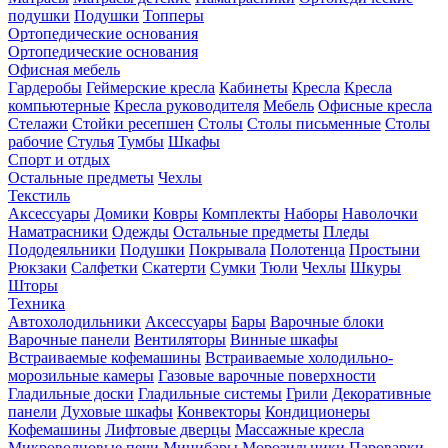
подушки
Подушки
Топперы
Ортопедические основания
Ортопедические основания
Офисная мебель
Гардеробы
Геймерские кресла
Кабинеты
Кресла
Кресла
компьютерные
Кресла руководителя
Мебель
Офисные кресла
Стелажи
Стойки ресепшен
Столы
Столы письменные
Столы
рабочие
Стулья
Тумбы
Шкафы
Спорт и отдых
Остальные предметы
Чехлы
Текстиль
Аксессуары
Домики
Ковры
Комплекты
Наборы
Наволочки
Наматрасники
Одежды
Остальные предметы
Пледы
Пододеяльники
Подушки
Покрывала
Полотенца
Простыни
Рюкзаки
Салфетки
Скатерти
Сумки
Тюли
Чехлы
Шкуры
Шторы
Техника
Автохолодильники
Аксессуары
Бары
Варочные блоки
Варочные панели
Вентиляторы
Винные шкафы
Встраиваемые кофемашины
Встраиваемые холодильно-
морозильные камеры
Газовые варочные поверхности
Гладильные доски
Гладильные системы
Грили
Декоративные
панели
Духовые шкафы
Конвекторы
Кондиционеры
Кофемашины
Лифтовые дверцы
Массажные кресла
Микроволновые печи
Минибары
Морозильники
Пароварки