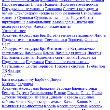
Паровые шкафы
Плиты
Подвалы
Подогреватели посуды
Посудомоечные машины
Раковины
Системы по уходу за
бельем
Стеклокерамические варочные панели
Стиральные
машины
Сушилки
Сушильные машины
Услуги
Фены
Фритюрницы
Холодильники
Хьюмидоры
Шкафы для
подогрева посуды
Электрические плиты
Уличный свет
Абажуры
Аксессуары
Бра
Встраиваемые светильники
Лампы
Подвесные светильники
Светильники
Торшеры
Фонари
Свет
Абажуры
Аксессуары
Бра
Вентиляторы
Встраиваемые
светильники
Лампочки
Лампы
Лампы для чтения
Люстры
Настольные лампы
Подвесные светильники
Подсветки
Подсвечники
Подставки
Потолочные светильники
Светильники
Споты
Торшеры
Трековые системы
Тумбы под
ТВ
Фонари
Двери
Базы под раковину
Барбекю
Двери
Мебель для улицы
Абажуры
Аксессуары
Банкетки
Барбекю
Барные стойки
Беседки
Буфеты
Вентиляторы
Вышки
Гамаки
Горки
Грили
Детские площадки
Диваны
Диваны и кресла
Душевые
кабины
Зонты
Каркасы для гамаков
Качели
Кашпо
Ковры
Комплекты
Компостеры
Кресла
Кресла подвесные
Кресла-