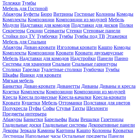
Тележки
Тумбы
Мебель для Гостиной
Абажуры
Буфеты
Бюро
Витрины
Гостиные
Колонны
Комоды
Комплекты
Композиции
Композиции из модулей
Мебель
Модули
Надставки для комодов
Подставки для дисков
Полки
Секретеры
Секции
Серванты
Стенки
Стеновые панели
Стойки под TV
Тумбочки
Тумбы
Тумбы под ТВ
Этажерки
Мебель для Спальни
Абажуры
Диван-кровати
Изголовья кровати
Кашпо
Комоды
Комплекты
Композиции
Кровати
Кровати двухъярусные
Мебель
Надставки для комодов
Надстройки
Панели
Панно
Системы для хранения
Спальни
Спальные гарнитуры
Столики
Тарелки
Туалетные столики
Тумбочки
Тумбы
Шкафы
Ящики для кровати
Мягкая мебель
Банкетки
Диван-кровати
Диванетты
Диваны
Диваны и кресла
Козетки
Комплекты
Композиции
Композиции из модулей
Кресла
Кресла подвесные
Кресла-качалки
Кресла-кровати
Кровати
Кушетки
Мебель
Оттоманки
Подставки для цветов
Полукресла
Пуфы
Софы
Стулья
Тахты
Шезлонги
Предметы интерьера
Абажуры
Банкетки
Барельефы
Вазы
Вешалки
Газетницы
Гладильные доски
Гладильные системы
Декоративные панели
Декоры
Зеркала
Камины
Картины
Кашпо
Колонны
Кроватки
Лестницы
Напольные часы
Остальные предметы
Панели