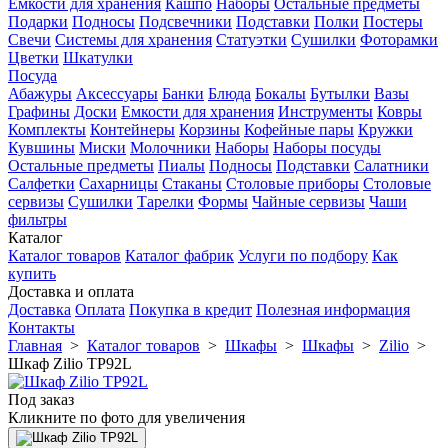
Емкости для хранения
Кашпо
Наборы
Остальные предметы
Подарки
Подносы
Подсвечники
Подставки
Полки
Постеры
Свечи
Системы для хранения
Статуэтки
Сушилки
Фоторамки
Цветки
Шкатулки
Посуда
Абажуры
Аксессуары
Банки
Блюда
Бокалы
Бутылки
Вазы
Графины
Доски
Емкости для хранения
Инструменты
Ковры
Комплекты
Контейнеры
Корзины
Кофейные пары
Кружки
Кувшины
Миски
Молочники
Наборы
Наборы посуды
Остальные предметы
Пиалы
Подносы
Подставки
Салатники
Салфетки
Сахарницы
Стаканы
Столовые приборы
Столовые
сервизы
Сушилки
Тарелки
Формы
Чайные сервизы
Чаши
фильтры
Каталог
Каталог товаров
Каталог фабрик
Услуги по подбору
Как
купить
Доставка и оплата
Доставка
Оплата
Покупка в кредит
Полезная информация
Контакты
Главная
>
Каталог товаров
>
Шкафы
>
Шкафы
>
Zilio
>
Шкаф Zilio TP92L
Под заказ
Кликните по фото для увеличения