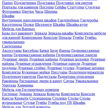
Панно
Подсвечники
Подставки
Подставки для цветов
Порталы для каминов
Постеры
Сейфы
Статуэтки
Сундуки
Фоторамки
Цветки
Часы
Ширмы
Шкафы
Внутренние наполнения шкафов
Гардеробные
Гардеробы
Кассетницы
Полки
Шезлонги
Шкафы
Шкафы-купе
Мебель для Ванных
Базы под раковину
Зеркала
Зеркала-шкафы
Комплекты мебели
для ванной
Композиции
Консоли
Пеналы
Тумбы
Тумбы-
умывальники
Сантехника
Аксессуары
Бассейны
Бачки
Биде
Ванны
Гидромассажные
ванны
Гидромассажные кабины
Гидромассажные панели
Душевые двери
Душевые кабины
Душевые колонки
Душевые
наборы
Душевые ограждения
Душевые панели
Душевые
поддоны
Душевые стойки
Душевые уголки
Душевые шторки
Комплекты
Кухонные мойки
Писсуары
Полотенцедержатели
Полотенцесушители
Пьедесталы
Радиаторы отопления
Раковины
Распашные двери в ванну
Сауны
Умывальники
Унитазы
Хаммамы
Мебель для Гостиничных номеров
Гостиные
Диваны
Зеркала
Комоды
Комплекты
Консоли
Кресла
Кровати
Столешницы
Столики
Столы
Столы
журнальные
Стулья
Тумбы
Тумбы под ТВ
Шкафы
Мебель для Детской комнаты