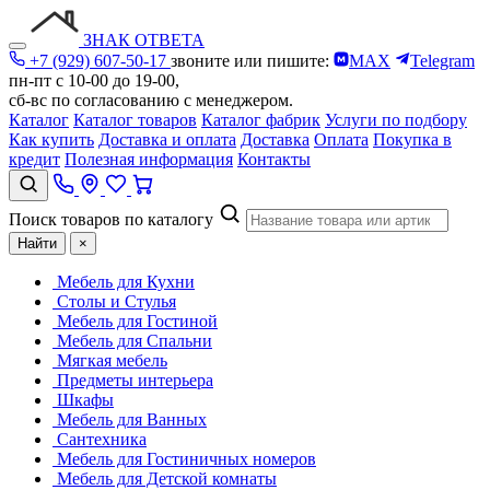
ЗНАК ОТВЕТА
+7 (929) 607-50-17
звоните или пишите:
MAX
Telegram
пн-пт с 10-00 до 19-00,
сб-вс по согласованию с менеджером.
Каталог
Каталог товаров
Каталог фабрик
Услуги по подбору
Как купить
Доставка и оплата
Доставка
Оплата
Покупка в
кредит
Полезная информация
Контакты
Поиск товаров по каталогу
Найти
×
Мебель для Кухни
Столы и Стулья
Мебель для Гостиной
Мебель для Спальни
Мягкая мебель
Предметы интерьера
Шкафы
Мебель для Ванных
Сантехника
Мебель для Гостиничных номеров
Мебель для Детской комнаты