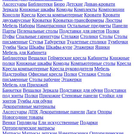
Аксессуары
Библиотеки
Бюро
Детские
Диван-кровати
Зеркала
Книжные шкафы
Комоды
Комплекты
Композиции
Консоли
Кресла
Кресла компьютерные
Кровати
Кровати
двухъярусные
Кроватки
Кроватки-трансформеры
Люстры
Мебель
Наборы
Наматрасники
Остальные предметы
Панели
Парты
Пеленальные столы
Подставки для цветов
Полки
Пуфы
Спальные гарнитуры
Стелажи
Столики
Столы
Столы
письменные
Стулья
Табуретки
Туалетные столики
Тумбочки
Тумбы
Часы
Шкафы
Шкафы-купе
Этажерки
Ящики
Мебель для Кабинета
Библиотеки
Вешалки
Геймерские кресла
Кабинеты
Книжные
полки
Книжные шкафы
Комоды
Компьютерные столы
Кресла
Кресла компьютерные
Кресла руководителя
Мебель
Надстройки
Офисные кресла
Полки
Стелажи
Столы
письменные
Столы рабочие
Этажерки
Мебель для Прихожей
Банкетки
Вешалки
Зеркала
Подставки для обуви
Подставки
под зонты
Полки
Прихожие
Стеновые панели
Стойки для
зонтов
Тумбы для обуви
Декоративные материалы
Аксессуары
ДПК
Декоративные панели
Лаги
Опоры
Новогодние товары
Венки
Гирлянды
Ели искусственные
Подарки
Ортопедические матрасы
Матрасы
Матрасы детские
Наматрасники
Ортопедические