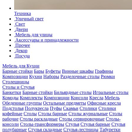
Техника
Уличный свет
Свет
Двери
Мебель для улицы
Аксессуары и принадлежности
Прочее
Декор
Посуда
Мебель для Кухни
Барные стойки
Бары
Буфеты
Винные шкафы
Графины
Композиции
Кухни
Наборы
Разделочные столы
Рюмки
Столешницы
Столы и Стулья
Банкетки
Барные стойки
Бильярдные столы
Игральные столы
Комоды
Комплекты
Композиции
Консоли
Кресла
Мебель
Обеденные группы
Остальные предметы
Офисные кресла
Подстолья
Полукресла
Пуфы
Скамьи
Столики
Столики
кофейные
Столы
Столы барные
Столы журнальные
Столы
рабочие
Столы раскладные
Столы сервировочные
Столы-
консоли
Столы-трансформеры
Стулья
Стулья барные
Стулья
полубарные
Стулья складные
Стулья-лестницы
Табуретки