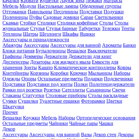
качалки
Кровати
Кушетки
Лаунж зона
Лежаки
Матрасы
Мебель
Модули
Настольные лампы
Обеденные группы
Оттоманки
Павильоны
Песочницы
Подставки
Подушки
Поленницы
Пуфы
Садовые домики
Сараи
Светильники
Скамьи
Стойки
Столики
Столики кофейные
Столы
Столы
журнальные
Стулья
Стулья барные
Табуретки
Тележки
Тенты
Теплицы
Шатры
Шезлонги
Шкафы
Ящики
Аксессуары и принадлежности
Абажуры
Аксессуары
Аксессуары для ванной
Ароматы
Банки
Блоки питания
Бутылочницы
Вешалки
Выключатели
Графины
Деммеры
Держатели
Держатели для книг
Диспенсеры
Дозаторы для жидкого мыла
Емкости для
хранения
Зонты
Кашпо
Климатические контроллеры
Ковры
Контейнеры
Корзины
Коробки
Крючки
Мыльницы
Наборы
Одежды
Опоры
Остальные предметы
Подарки
Подсвечники
Подставки
Подставки под зонты
Полки
Полотенцедержатели
Рамки под розетки
Розетки
Сателлиты
Сахарницы
Свечи
Стаканы
Статуэтки
Столовые приборы
Столы раскладные
Сумки
Сушилки
Туалетные ершики
Фоторамки
Цветки
Шкатулки
Прочее
Вешалки
Кружки
Мебель
Наборы
Ортопедические основания
Остальные предметы
Чайники
Чайные пары
Чашки
Декор
Аксессуары
Аксессуары для ванной
Вазы
Декор стен
Декоры