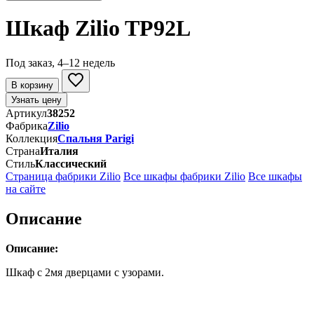
Шкаф Zilio TP92L
Под заказ, 4–12 недель
В корзину
Узнать цену
Артикул
38252
Фабрика
Zilio
Коллекция
Спальня Parigi
Страна
Италия
Стиль
Классический
Страница фабрики Zilio
Все шкафы фабрики Zilio
Все шкафы
на сайте
Описание
Описание:
Шкаф с 2мя дверцами с узорами.