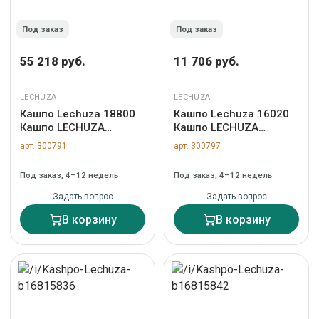
Под заказ
Под заказ
55 218 руб.
11 706 руб.
LECHUZA
LECHUZA
Кашпо Lechuza 18800
Кашпо Lechuza 16020
Кашпо LECHUZA
Кашпо LECHUZA
Караро 75 Белое с
Классико 21 LS Белое с
арт. 300791
арт. 300797
системой полива арт.
системой полива и
ZN-300791
съемным горшком арт.
Под заказ, 4–12 недель
Под заказ, 4–12 недель
ZN-300797
Задать вопрос
Задать вопрос
В корзину
В корзину