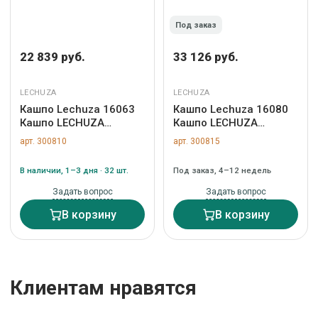
Под заказ
22 839 руб.
33 126 руб.
LECHUZA
LECHUZA
Кашпо Lechuza 16063
Кашпо Lechuza 16080
Кашпо LECHUZA
Кашпо LECHUZA
Классико 35 LS
Классико 43 LS Белое с
арт. 300810
арт. 300815
Антрацит с системой
системой полива и
полива и съемным
съемным горшком арт.
В наличии, 1–3 дня · 32 шт.
Под заказ, 4–12 недель
горшком арт. ZN-
ZN-300815
300810
Задать вопрос
Задать вопрос
В корзину
В корзину
Клиентам нравятся