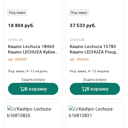
Под заказ
Под заказ
18 804 руб.
37 533 руб.
LECHUZA
LECHUZA
Кашпо Lechuza 18460
Кашпо Lechuza 15783
Кашпо LECHUZA Кубико
Кашпо LECHUZA Рондо
22 Белое с системой
32 Антрацит с
арт. 300839
арт. 436684
полива арт. ZN-300839
системой полива
(Снят) арт. ZN-436684
Под заказ, 4–12 недель
Под заказ, 4–12 недель
Задать вопрос
Задать вопрос
В корзину
В корзину