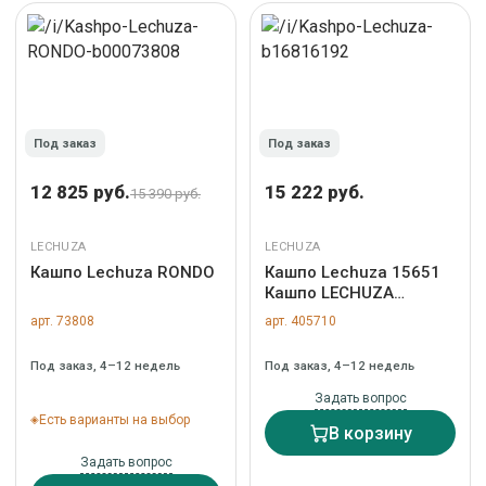
Под заказ
Под заказ
12 825 руб.
15 222 руб.
15 390 руб.
LECHUZA
LECHUZA
Кашпо Lechuza RONDO
Кашпо Lechuza 15651
Кашпо LECHUZA
Балконера Стоун 50
арт. 73808
арт. 405710
Светло-бежевое с
системой автополива
Под заказ, 4–12 недель
Под заказ, 4–12 недель
арт. ZN-405710
Задать вопрос
Есть варианты на выбор
В корзину
Задать вопрос