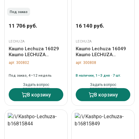
Под заказ
11 706 руб.
16 140 руб.
LECHUZA
LECHUZA
Кашпо Lechuza 16029
Кашпо Lechuza 16049
Кашпо LECHUZA
Кашпо LECHUZA
Классико 21 LS Черное
Классико 28 LS Черное
арт. 300802
арт. 300808
с системой полива и
с системой полива и
съемным горшком арт.
съемным горшком арт.
Под заказ, 4–12 недель
В наличии, 1–3 дня · 7 шт.
ZN-300802
ZN-300808
Задать вопрос
Задать вопрос
В корзину
В корзину