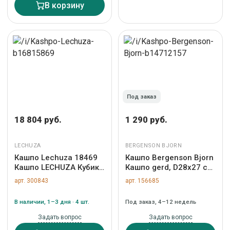
В корзину
Под заказ
18 804 руб.
1 290 руб.
LECHUZA
BERGENSON BJORN
Кашпо Lechuza 18469
Кашпо Bergenson Bjorn
Кашпо LECHUZA Кубико
Кашпо gerd, D28х27 см
22 Черное с системой
кремовое/светло-
арт. 300843
арт. 156685
полива арт. ZN-300843
серое арт. TL-BB-GD-
CR-GR-28
В наличии, 1–3 дня · 4 шт.
Под заказ, 4–12 недель
Задать вопрос
Задать вопрос