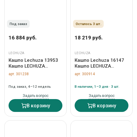
Под заказ
Осталось 3 шт.
16 884 руб.
18 219 руб.
LECHUZA
LECHUZA
Кашпо Lechuza 13953
Кашпо Lechuza 16147
Кашпо LECHUZA
Кашпо LECHUZA
Цилиндро Колор 32
Квадро 28 LS Красное
арт. 301238
арт. 300914
серый с системой
с системой полива и
полива арт. ZN-301238
съемным горшком арт.
Под заказ, 4–12 недель
В наличии, 1–3 дня · 3 шт.
ZN-300914
Задать вопрос
Задать вопрос
В корзину
В корзину