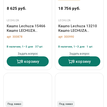
8 625 руб.
18 756 руб.
LECHUZA
LECHUZA
Кашпо Lechuza 15466
Кашпо Lechuza 13210
Кашпо LECHUZA
Кашпо LECHUZA
Дельта 10 Серо-
Классико Колор 35
арт. 300878
арт. 300990
коричневое с
Белое все-в-одном арт.
системой полива арт.
ZN-300990
В наличии, 1–3 дня · 37 шт.
В наличии, 1–3 дня · 1 шт.
ZN-300878
Задать вопрос
Задать вопрос
В корзину
В корзину
Под заказ
Под заказ