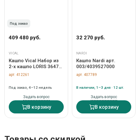
Под заказ
409 480 руб.
32 270 руб.
VICAL
NARDI
Кашпо Vical Набор из
Кашпо Nardi арт.
2-х кашпо LORIS 36470
003/4039527000
арт. 418634
арт. 412261
арт. 407789
Под заказ, 4–12 недель
В наличии, 1–3 дня · 12 шт.
Задать вопрос
Задать вопрос
В корзину
В корзину
Товары со скидкой