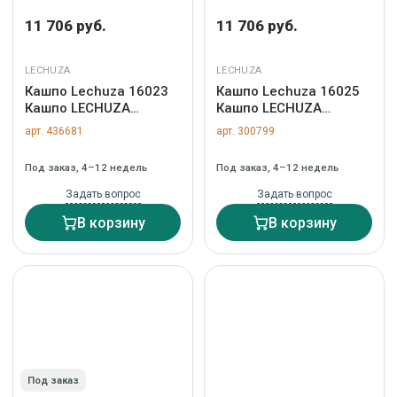
11 706 руб.
11 706 руб.
LECHUZA
LECHUZA
Кашпо Lechuza 16023
Кашпо Lechuza 16025
Кашпо LECHUZA
Кашпо LECHUZA
Классико 21 LS
Классико 21 LS Сер-
арт. 436681
арт. 300799
Антрацит с системой
кор. с системой полива
полива и съемным
и съемным горшком
Под заказ, 4–12 недель
Под заказ, 4–12 недель
горшком арт. ZN-
арт. ZN-300799
436681
Задать вопрос
Задать вопрос
В корзину
В корзину
Под заказ