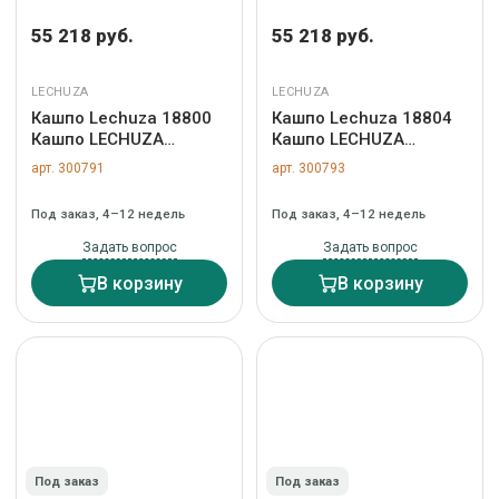
55 218 руб.
55 218 руб.
LECHUZA
LECHUZA
Кашпо Lechuza 18800
Кашпо Lechuza 18804
Кашпо LECHUZA
Кашпо LECHUZA
Караро 75 Белое с
Караро 75 Серо-
арт. 300791
арт. 300793
системой полива арт.
коричневое с
ZN-300791
системой полива арт.
Под заказ, 4–12 недель
Под заказ, 4–12 недель
ZN-300793
Задать вопрос
Задать вопрос
В корзину
В корзину
Под заказ
Под заказ