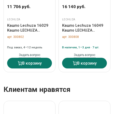
11 706 руб.
16 140 руб.
LECHUZA
LECHUZA
Кашпо Lechuza 16029
Кашпо Lechuza 16049
Кашпо LECHUZA
Кашпо LECHUZA
Классико 21 LS Черное
Классико 28 LS Черное
арт. 300802
арт. 300808
с системой полива и
с системой полива и
съемным горшком арт.
съемным горшком арт.
Под заказ, 4–12 недель
В наличии, 1–3 дня · 7 шт.
ZN-300802
ZN-300808
Задать вопрос
Задать вопрос
В корзину
В корзину
Клиентам нравятся